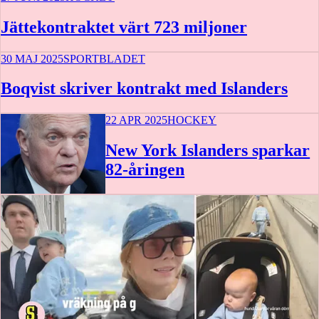
Jättekontraktet värt 723 miljoner
30 MAJ 2025
SPORTBLADET
Boqvist skriver kontrakt med Islanders
22 APR 2025
HOCKEY
New York Islanders sparkar
82-åringen