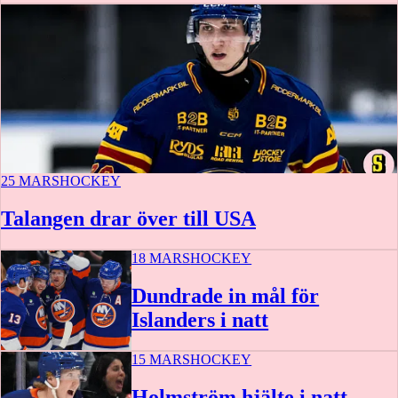
25 MARS
HOCKEY
Talangen drar över till USA
18 MARS
HOCKEY
Dundrade in mål för
Islanders i natt
15 MARS
HOCKEY
Holmström hjälte i natt –