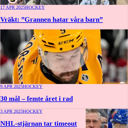
17 APR 2025
HOCKEY
Vräkt: ”Grannen hatar våra barn”
9 APR 2025
HOCKEY
30 mål – femte året i rad
3 APR 2025
HOCKEY
NHL-stjärnan tar timeout