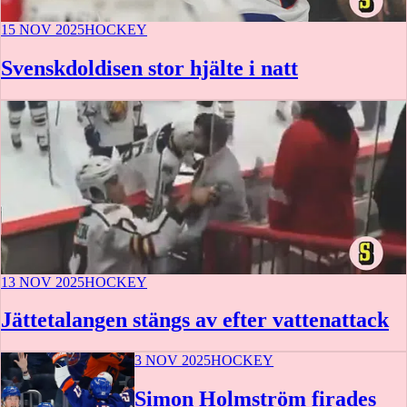
15 NOV 2025
HOCKEY
Svenskdoldisen stor hjälte i natt
13 NOV 2025
HOCKEY
Jättetalangen stängs av efter vattenattack
3 NOV 2025
HOCKEY
Simon Holmström firades