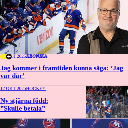
15 OKT 2025
KRÖNIKA
Jag kommer i framtiden kunna säga: ’Jag
var där’
12 OKT 2025
HOCKEY
Ny stjärna född:
”Skulle betala”