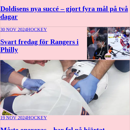
Doldisens nya succé – gjort fyra mål på två
dagar
30 NOV 2024
HOCKEY
Svart fredag för Rangers i
Philly
19 NOV 2024
HOCKEY
Måste opereras – har fel på hjärtat