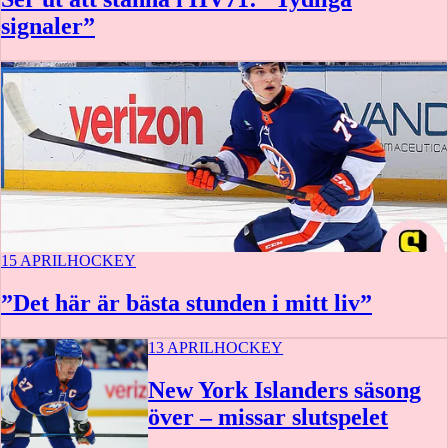
signaler”
Vegas Golden Knights
Washington Capitals
Winnipeg Jets
15 APRIL
HOCKEY
”Det här är bästa stunden i mitt liv”
13 APRIL
HOCKEY
New York Islanders säsong
över – missar slutspelet