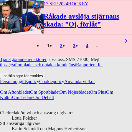
17 SEP 2024
HOCKEY
Råkade avslöja stjärnans
skada: ”Oj, förlåt”
1
2
3
4
Tjänstgörande redaktörer
Tipsa oss: SMS 71000, Mejl
tipsa@aftonbladet.se
Kontakta kundtjänst
Rapportera fel
Inställningar för cookies
Personuppgiftspolicy
Cookiepolicy
Användarvillkor
Om Aftonbladet
Om Sportbladet
Om Nöjesbladet
Om Plus
Om
Kultur
Om Ledare
Om Debatt
Chefredaktör, vd och ansvarig utgivare:
Lotta Folcker
Stf ansvariga utgivare:
Karin Schmidt och Magnus Herbertsson