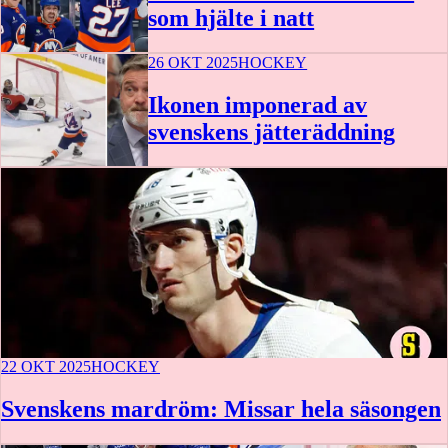
som hjälte i natt
26 OKT 2025
HOCKEY
Ikonen imponerad av
svenskens jätteräddning
22 OKT 2025
HOCKEY
Svenskens mardröm: Missar hela säsongen