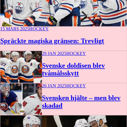
15 MARS 2025
HOCKEY
Spräckte magiska gränsen: Trevligt
29 JAN 2025
HOCKEY
Svenske doldisen blev
tvåmålsskytt
26 JAN 2025
HOCKEY
Svensken hjälte – men blev
skadad