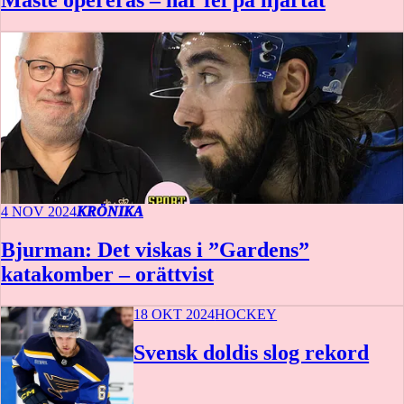
4 NOV 2024
KRÖNIKA
Bjurman: Det viskas i ”Gardens”
katakomber – orättvist
18 OKT 2024
HOCKEY
Svensk doldis slog rekord