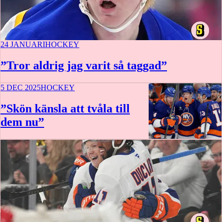
24 JANUARI
HOCKEY
”Tror aldrig jag varit så taggad”
5 DEC 2025
HOCKEY
”Skön känsla att tvåla till
dem nu”