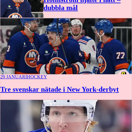
dubbla mål
29 JANUARI
HOCKEY
Tre svenskar nätade i New York-derbyt