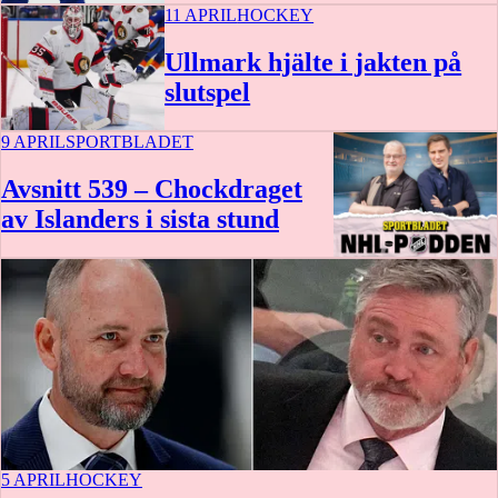
11 APRIL
HOCKEY
Ullmark hjälte i jakten på
slutspel
9 APRIL
SPORTBLADET
Avsnitt 539 – Chockdraget
av Islanders i sista stund
55 min
5 APRIL
HOCKEY