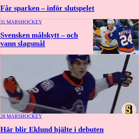
Får sparken – inför slutspelet
31 MARS
HOCKEY
Svensken målskytt – och
vann slagsmål
28 MARS
HOCKEY
Här blir Eklund hjälte i debuten