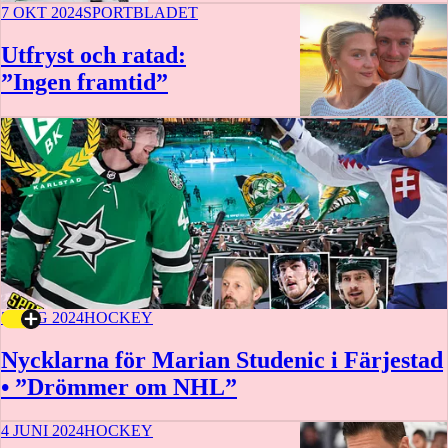
7 OKT 2024
SPORTBLADET
Utfryst och ratad:
”Ingen framtid”
18 min
5 AUG 2024
HOCKEY
Nycklarna för Marian Studenic i Färjestad
• ”Drömmer om NHL”
4 JUNI 2024
HOCKEY