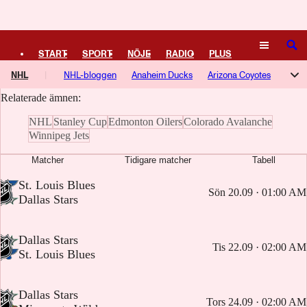
Logga in
Dallas Stars
SÖK
START
SPORT
NÖJE
RADIO
PLUS
Här samlar vi artiklar, video och poddavsnitt om Dallas Stars.
NHL
NHL-bloggen
Anaheim Ducks
Arizona Coyotes
TIPSA
TV
KULTUR
LEDARE
Relaterade ämnen:
Boston Bruins
Buffalo Sabres
Calgary Flames
NHL
Stanley Cup
Edmonton Oilers
Colorado Avalanche
Carolina Hurricanes
Chicago Blackhawks
Winnipeg Jets
Colorado Avalanche
Columbus Blue Jackets
Dallas Stars
Matcher
Tidigare matcher
Tabell
Detroit Red Wings
Edmonton Oilers
Florida Panthers
-
St. Louis Blues
Sön 20.09 · 01:00 AM
-
Dallas Stars
Los Angeles Kings
Minnesota Wild
Montréal Canadiens
Nashville Predators
New Jersey Devils
New York Islanders
-
Dallas Stars
Tis 22.09 · 02:00 AM
New York Rangers
Ottawa Senators
Philadelphia Flyers
-
St. Louis Blues
Pittsburgh Penguins
San José Sharks
Seattle Kraken
-
Dallas Stars
St. Louis Blues
Tampa Bay
Toronto
Vancouver Canucks
Tors 24.09 · 02:00 AM