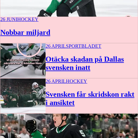
26 JUNI
HOCKEY
Nobbar miljard
26 APRIL
SPORTBLADET
Otäcka skadan på Dallas
svensken inatt
26 APRIL
HOCKEY
0:17
Svensken får skridskon rakt
i ansiktet