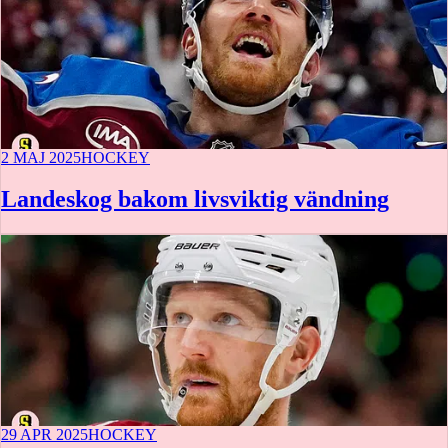
2 MAJ 2025
HOCKEY
Landeskog bakom livsviktig vändning
29 APR 2025
HOCKEY