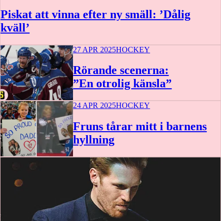
Piskat att vinna efter ny smäll: ’Dålig
kväll’
27 APR 2025
HOCKEY
Rörande scenerna:
”En otrolig känsla”
24 APR 2025
HOCKEY
Fruns tårar mitt i barnens
hyllning