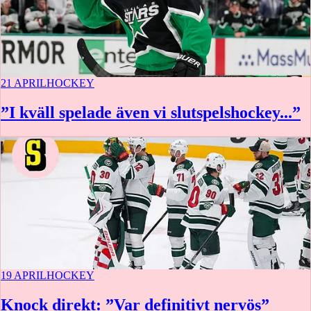
21 APRIL
HOCKEY
”I kväll spelade även vi slutspelshockey...”
19 APRIL
HOCKEY
Knock direkt: ”Var definitivt nervös”