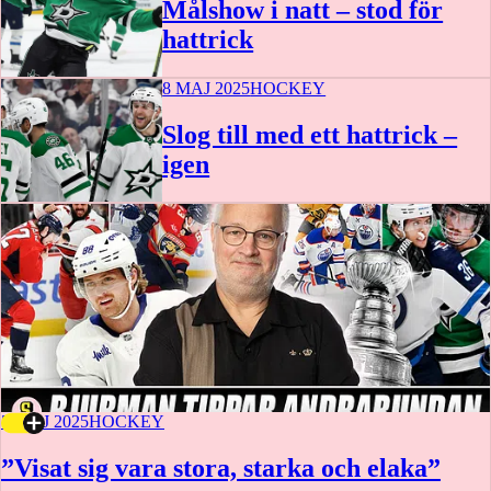
Målshow i natt – stod för
hattrick
8 MAJ 2025
HOCKEY
Slog till med ett hattrick –
igen
5 MAJ 2025
HOCKEY
”Visat sig vara stora, starka och elaka”