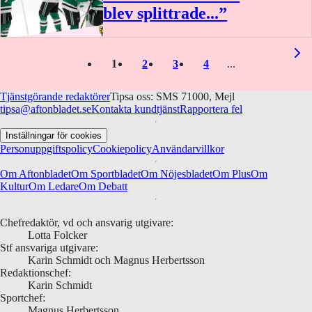
blev splittrade...”
1
2
3
4
Tjänstgörande redaktörer
Tipsa oss: SMS 71000, Mejl
tipsa@aftonbladet.se
Kontakta kundtjänst
Rapportera fel
Inställningar för cookies
Personuppgiftspolicy
Cookiepolicy
Användarvillkor
Om Aftonbladet
Om Sportbladet
Om Nöjesbladet
Om Plus
Om
Kultur
Om Ledare
Om Debatt
Chefredaktör, vd och ansvarig utgivare:
Lotta Folcker
Stf ansvariga utgivare:
Karin Schmidt och Magnus Herbertsson
Redaktionschef:
Karin Schmidt
Sportchef:
Magnus Herbertsson