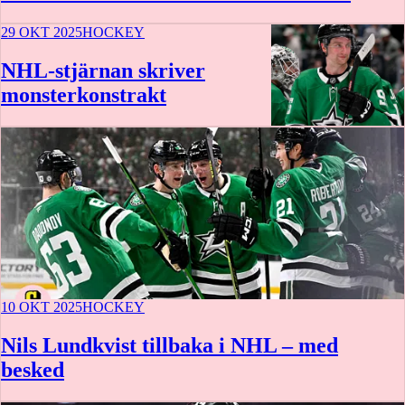
29 OKT 2025
HOCKEY
NHL-stjärnan skriver
monsterkonstrakt
10 OKT 2025
HOCKEY
Nils Lundkvist tillbaka i NHL – med
besked