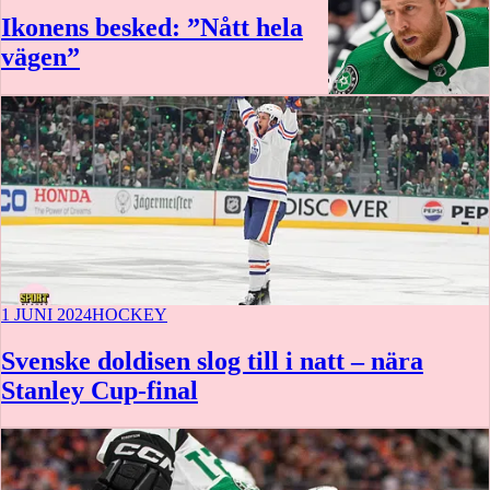
Ikonens besked: ”Nått hela
vägen”
1 JUNI 2024
HOCKEY
Svenske doldisen slog till i natt – nära
Stanley Cup-final