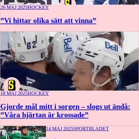
26 MAJ 2025
HOCKEY
”Vi hittar olika sätt att vinna”
18 MAJ 2025
HOCKEY
Gjorde mål mitt i sorgen – slogs ut ändå:
”Våra hjärtan är krossade”
14 MAJ 2025
SPORTBLADET