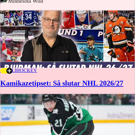
-
Minnesota Wild
Vegas Golden Knights
Washington Capitals
Winnipeg Jets
17 JULI
HOCKEY
Kamikazetipset: Så slutar NHL 2026/27