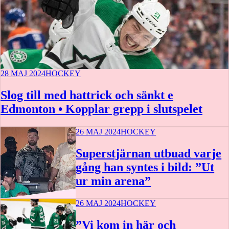
28 MAJ 2024
HOCKEY
Slog till med hattrick och sänkt e
Edmonton • Kopplar grepp i slutspelet
26 MAJ 2024
HOCKEY
Superstjärnan utbuad varje
gång han syntes i bild: ”Ut
ur min arena”
26 MAJ 2024
HOCKEY
”Vi kom in här och