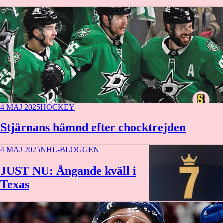
4 MAJ 2025
HOCKEY
Stjärnans hämnd efter chocktrejden
4 MAJ 2025
NHL-BLOGGEN
JUST NU: Ångande kväll i
Texas