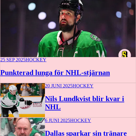
25 SEP 2025
HOCKEY
Punkterad lunga för NHL-stjärnan
20 JUNI 2025
HOCKEY
Nils Lundkvist blir kvar i
NHL
6 JUNI 2025
HOCKEY
Dallas sparkar sin tränare