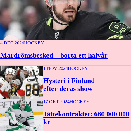
4 DEC 2024
HOCKEY
Mardrömsbesked – borta ett halvår
1 NOV 2024
HOCKEY
Hysteri i Finland
efter deras show
17 OKT 2024
HOCKEY
Jättekontraktet: 660 000 000
kr