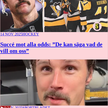
14 NOV 2025
HOCKEY
Succé mot alla odds: ”De kan säga vad de
vill om oss”
13 NOV 2025
SPORTBLADET
0:34