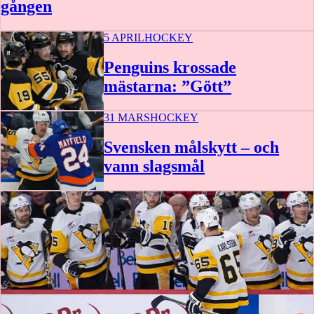
gången
5 APRIL
HOCKEY
Penguins krossade
mästarna: ”Gött”
31 MARS
HOCKEY
Svensken målskytt – och
vann slagsmål