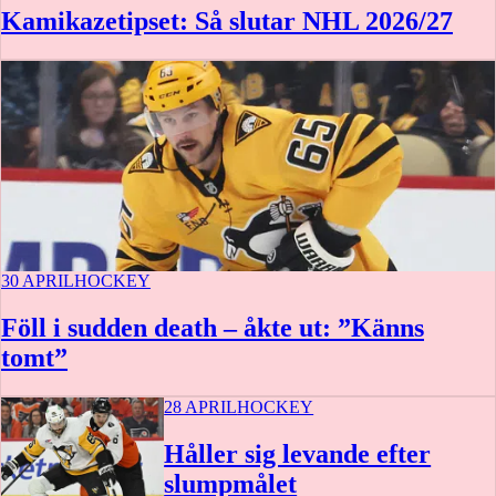
Kamikazetipset: Så slutar NHL 2026/27
30 APRIL
HOCKEY
Föll i sudden death – åkte ut: ”Känns
tomt”
28 APRIL
HOCKEY
Håller sig levande efter
slumpmålet