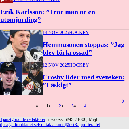
Erik Karlsson: ”Tror man är en
utomjording”
13 NOV 2025
HOCKEY
Hemmasonen stoppas: ”Jag
blev förkrossad”
12 NOV 2025
HOCKEY
Crosby lider med svensken:
”Läskigt”
1
2
3
4
Tjänstgörande redaktörer
Tipsa oss: SMS 71000, Mejl
tipsa@aftonbladet.se
Kontakta kundtjänst
Rapportera fel