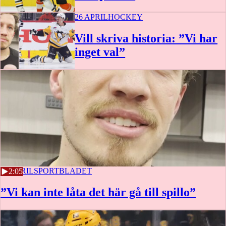
26 APRIL
HOCKEY
Vill skriva historia: ”Vi har
inget val”
26 APRIL
SPORTBLADET
2:05
”Vi kan inte låta det här gå till spillo”