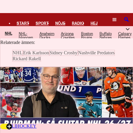
Logga in
Pittsburgh Penguins
SÖK
START
SPORT
NÖJE
RADIO
HEJ
Här samlar vi artiklar, video och poddavsnitt om Pittsburgh Penguins.
NHL
NHL-
Anaheim
Arizona
Boston
Buffalo
Calgary
PLUS
TIPSA
TV
KULTUR
LEDARE
bloggen
Ducks
Coyotes
Bruins
Sabres
Flames
Relaterade ämnen:
NHL
Erik Karlsson
Sidney Crosby
Nashville Predators
Rickard Rakell
17 JULI
HOCKEY