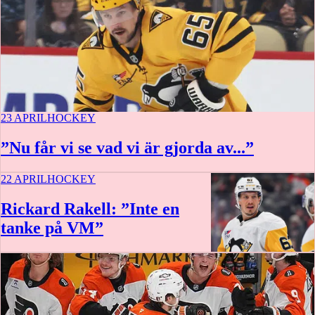
23 APRIL
HOCKEY
”Nu får vi se vad vi är gjorda av...”
22 APRIL
HOCKEY
Rickard Rakell: ”Inte en
tanke på VM”