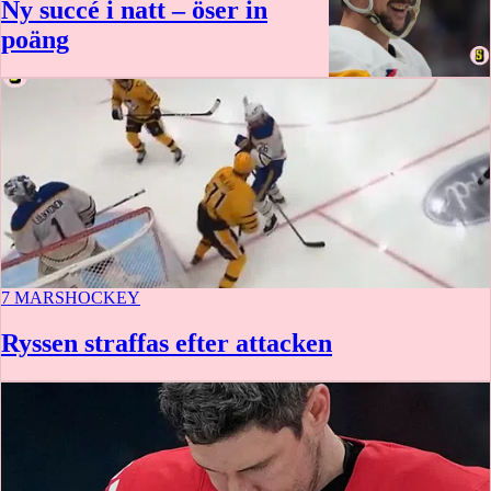
Ny succé i natt – öser in
poäng
7 MARS
HOCKEY
Ryssen straffas efter attacken