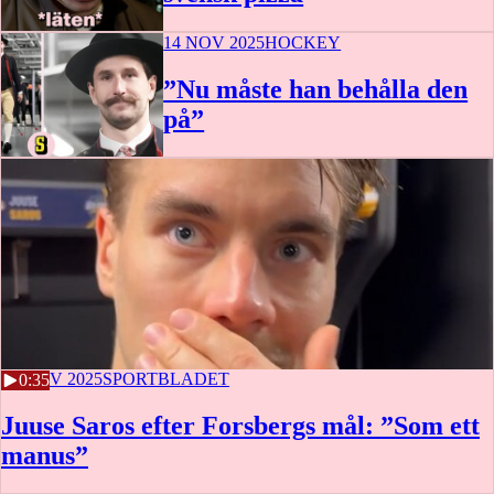
14 NOV 2025
HOCKEY
1:17
”Nu måste han behålla den
på”
14 NOV 2025
SPORTBLADET
0:35
Juuse Saros efter Forsbergs mål: ”Som ett
manus”