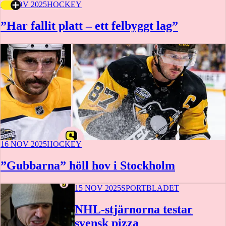
16 NOV 2025
HOCKEY
”Har fallit platt – ett felbyggt lag”
16 NOV 2025
HOCKEY
”Gubbarna” höll hov i Stockholm
15 NOV 2025
SPORTBLADET
NHL-stjärnorna testar
svensk pizza