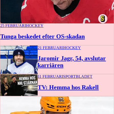
25 FEBRUARI
HOCKEY
Tunga beskedet efter OS-skadan
21 FEBRUARI
HOCKEY
Jaromir Jagr, 54, avslutar
karriären
11 FEBRUARI
SPORTBLADET
TV: Hemma hos Rakell
22 min