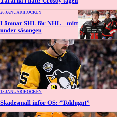
Tårarna i natt: Crosby tagen
26 JANUARI
HOCKEY
Lämnar SHL för NHL – mitt
under säsongen
13 JANUARI
HOCKEY
Skadesmäll inför OS: ”Toklugnt”