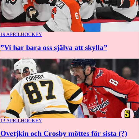
19 APRIL
HOCKEY
”Vi har bara oss själva att skylla”
13 APRIL
HOCKEY
Ovetjkin och Crosby möttes för sista (?)