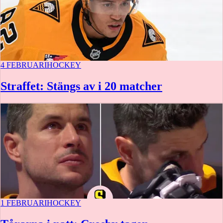
4 FEBRUARI
HOCKEY
Straffet: Stängs av i 20 matcher
1 FEBRUARI
HOCKEY