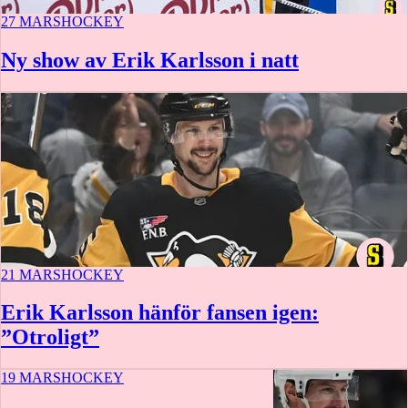
27 MARS
HOCKEY
Ny show av Erik Karlsson i natt
21 MARS
HOCKEY
Erik Karlsson hänför fansen igen:
”Otroligt”
19 MARS
HOCKEY