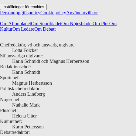
Inställningar för cookies
Personuppgiftspolicy
Cookiepolicy
Användarvillkor
Om Aftonbladet
Om Sportbladet
Om Nöjesbladet
Om Plus
Om
Kultur
Om Ledare
Om Debatt
Chefredaktör, vd och ansvarig utgivare:
Lotta Folcker
Stf ansvariga utgivare:
Karin Schmidt och Magnus Herbertsson
Redaktionschef:
Karin Schmidt
Sportchef:
Magnus Herbertsson
Politisk chefredaktör:
Anders Lindberg
Nöjeschef:
Nathalie Mark
Pluschef:
Helena Utter
Kulturchef:
Karin Pettersson
Debattredaktör: