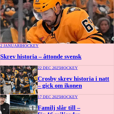
2 JANUARI
HOCKEY
Skrev historia – åttonde svensk
22 DEC 2025
HOCKEY
Crosby skrev historia i natt
– gick om ikonen
17 DEC 2025
HOCKEY
Familj slår till –