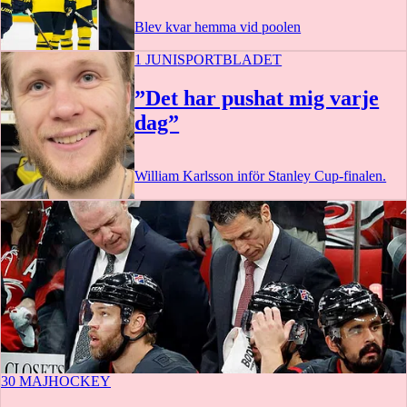
Blev kvar hemma vid poolen
1 JUNI
SPORTBLADET
”Det har pushat mig varje
dag”
William Karlsson inför Stanley Cup-finalen.
1:46
30 MAJ
HOCKEY