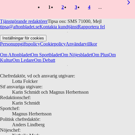
1
2
3
4
Tjänstgörande redaktörer
Tipsa oss: SMS 71000, Mejl
tipsa@aftonbladet.se
Kontakta kundtjänst
Rapportera fel
Inställningar för cookies
Personuppgiftspolicy
Cookiepolicy
Användarvillkor
Om Aftonbladet
Om Sportbladet
Om Nöjesbladet
Om Plus
Om
Kultur
Om Ledare
Om Debatt
Chefredaktör, vd och ansvarig utgivare:
Lotta Folcker
Stf ansvariga utgivare:
Karin Schmidt och Magnus Herbertsson
Redaktionschef:
Karin Schmidt
Sportchef:
Magnus Herbertsson
Politisk chefredaktör:
Anders Lindberg
Nöjeschef: