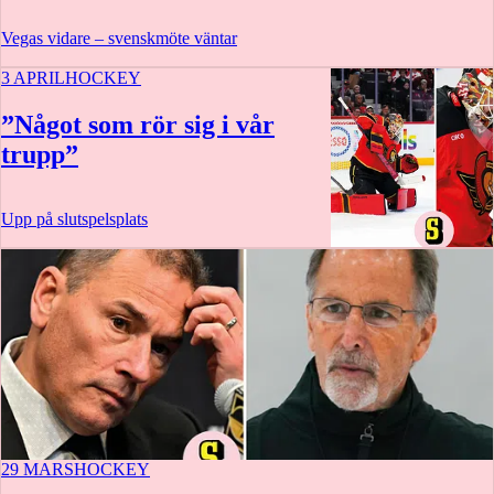
Vegas vidare – svenskmöte väntar
3 APRIL
HOCKEY
”Något som rör sig i vår
trupp”
Upp på slutspelsplats
29 MARS
HOCKEY