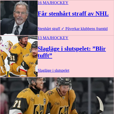
16 MAJ
HOCKEY
Får stenhårt straff av NHL
Stenhårt straff
✓
Påverkar klubbens framtid
13 MAJ
HOCKEY
Slagläge i slutspelet: ”Blir
tufft”
Slagläge i slutspelet