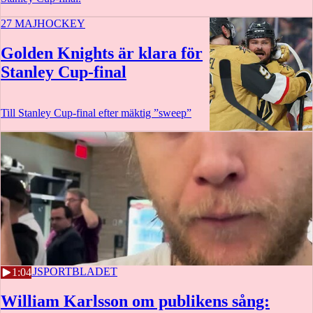
27 MAJ
HOCKEY
Golden Knights är klara för
Stanley Cup-final
Till Stanley Cup-final efter mäktig ”sweep”
25 MAJ
SPORTBLADET
1:04
William Karlsson om publikens sång: