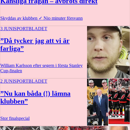
Känsliga frågan – avbröts direkt
Skyddas av klubben
✓
Nio minuter försvann
3 JUNI
SPORTBLADET
”Då tycker jag att vi är
farliga”
William Karlsson efter segern i första Stanley
Cup-finalen
2 JUNI
SPORTBLADET
1:21
”Nu kan båda (!) lämna
klubben”
Stor finalspecial
50 min