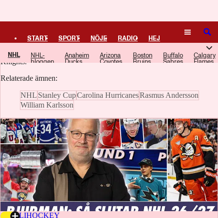
Logga in
Vegas Golden Knights
SÖK
START
SPORT
NÖJE
RADIO
HEJ
Här samlar vi artiklar, video och poddavsnitt om Vegas Golden
NHL
NHL-
Anaheim
Arizona
Boston
Buffalo
Calgary
PLUS
TIPSA
TV
KULTUR
LEDARE
Knights.
bloggen
Ducks
Coyotes
Bruins
Sabres
Flames
Relaterade ämnen:
NHL
Stanley Cup
Carolina Hurricanes
Rasmus Andersson
William Karlsson
17 JULI
HOCKEY