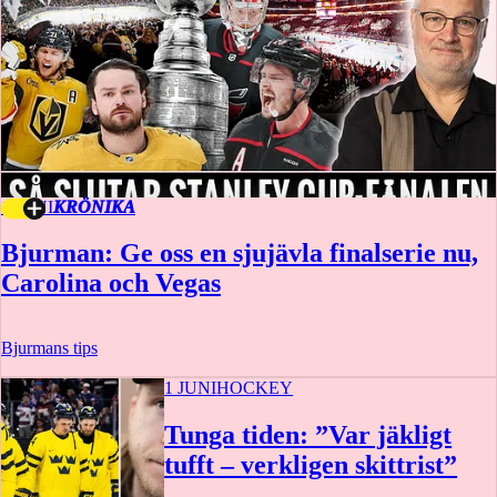
1 JUNI
KRÖNIKA
Bjurman: Ge oss en sjujävla finalserie nu,
Carolina och Vegas
Bjurmans tips
1 JUNI
HOCKEY
Tunga tiden: ”Var jäkligt
tufft – verkligen skittrist”