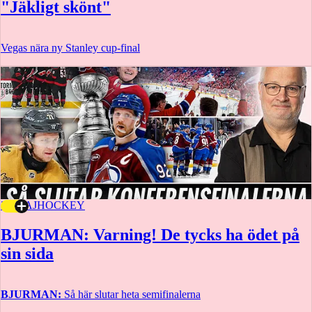
"Jäkligt skönt"
Vegas nära ny Stanley cup-final
20 MAJ
HOCKEY
BJURMAN: Varning! De tycks ha ödet på
sin sida
BJURMAN:
Så här slutar heta semifinalerna