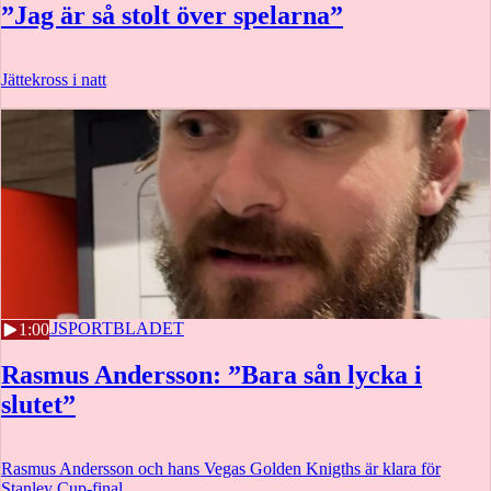
”Jag är så stolt över spelarna”
Jättekross i natt
27 MAJ
SPORTBLADET
1:00
Rasmus Andersson: ”Bara sån lycka i
slutet”
Rasmus Andersson och hans Vegas Golden Knigths är klara för
Stanley Cup-final.