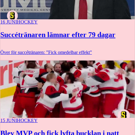
16 JUNI
HOCKEY
Succétränaren lämnar efter 79 dagar
Över för succétränaren: ”Fick omedelbar effekt”
15 JUNI
HOCKEY
Blev MVP och fick lyfta bucklan i natt