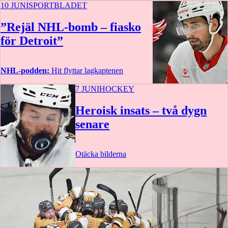
10 JUNI
SPORTBLADET
”Rejäl NHL-bomb – fiasko
för Detroit”
NHL-podden:
Hit flyttar lagkaptenen
7 JUNI
HOCKEY
56 min
Heroisk insats – två dygn
senare
Otäcka bilderna