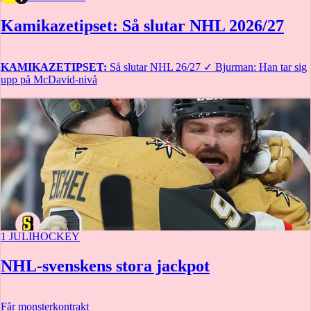
Kamikazetipset: Så slutar NHL 2026/27
KAMIKAZETIPSET:
Så slutar NHL 26/27
✓
Bjurman: Han tar sig
upp på McDavid-nivå
1 JULI
HOCKEY
NHL-svenskens stora jackpot
Får monsterkontrakt