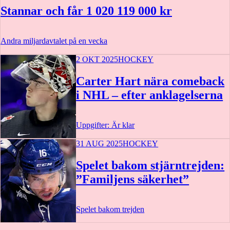
Stannar och får 1 020 119 000 kr
Andra miljardavtalet på en vecka
2 OKT 2025
HOCKEY
Carter Hart nära comeback
i NHL – efter anklagelserna
Uppgifter: Är klar
31 AUG 2025
HOCKEY
Spelet bakom stjärntrejden:
”Familjens säkerhet”
Spelet bakom trejden