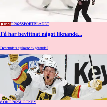
10 OKT 2025
SPORTBLADET
0:24
Få har bevittnat något liknande...
Decenniets sjukaste avgörande?
8 OKT 2025
HOCKEY