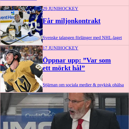
29 JUNI
HOCKEY
Får miljonkontrakt
Svenske talangen förlänger med NHL-laget
17 JUNI
HOCKEY
Öppnar upp: ”Var som
ett mörkt hål”
Stjärnan om sociala medier & psykisk ohälsa