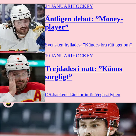
24 JANUARI
HOCKEY
Äntligen debut: ”Money-
player”
Svensken hyllades: ”Kändes bra rätt igenom”
19 JANUARI
HOCKEY
Trejdades i natt: ”Känns
sorgligt”
OS-backens känslor inför Vegas-flytten