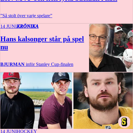
”Så stolt över varje spelare”
14 JUNI
KRÖNIKA
Hans kalsonger står på spel
nu
BJURMAN
inför Stanley Cup-finalen
14 JUNI
HOCKEY