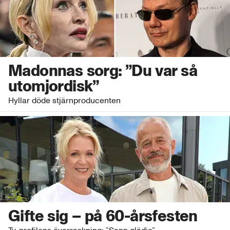
Madonnas sorg: ”Du var så
utomjordisk”
Hyllar döde stjärnproducenten
Gifte sig – på 60-årsfesten