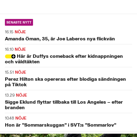
SENASTE NYTT
16.15
NÖJE
Amanda Öman, 35, är Joe Laberos nya flickvän
16.10
NÖJE
Här är Duffys comeback efter kidnappningen
och våldtäkten
15.51
NÖJE
Perez Hilton ska opereras efter blodiga sändningen
på Tiktok
13.29
NÖJE
Sigge Eklund flyttar tillbaka till Los Angeles – efter
branden
10.48
NÖJE
Hon är ”Sommarskuggan” i SVT:s ”Sommarlov”