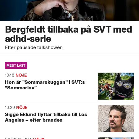
Bergfeldt tillbaka på SVT med
adhd-serie
Efter pausade talkshowen
MEST LÄST
10.48
NÖJE
Hon är ”Sommarskuggan” i SVT:s
”Sommarlov”
13.29
NÖJE
Sigge Eklund flyttar tillbaka till Los
Angeles – efter branden