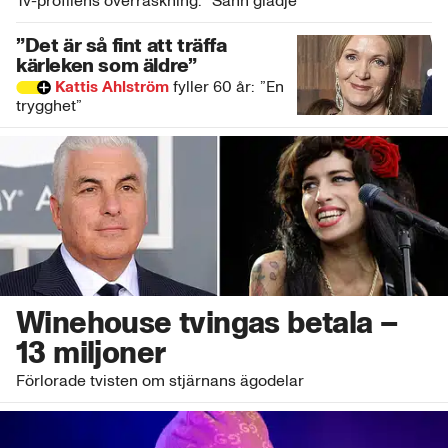
Tv-profilens överraskning: ”Sann glädje”
”Det är så fint att träffa
kärleken som äldre”
Kattis Ahlström
fyller 60 år: ”En
trygghet”
Winehouse tvingas betala –
13 miljoner
Förlorade tvisten om stjärnans ägodelar