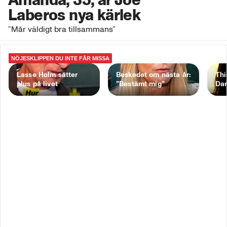
Laberos nya kärlek
”Mår väldigt bra tillsammans”
NÖJESKLIPPEN DU INTE FÅR MISSA
Lasse Holm sätter
Beskedet om nästa år:
Thi
plus på livet
”Bestämt mig”
Dar