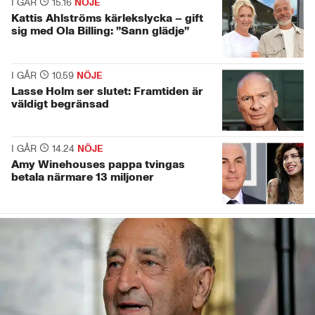
I GÅR
15.16
NÖJE
Kattis Ahlströms kärlekslycka – gift
sig med Ola Billing: ”Sann glädje”
I GÅR
10.59
NÖJE
Lasse Holm ser slutet: Framtiden är
väldigt begränsad
I GÅR
14.24
NÖJE
Amy Winehouses pappa tvingas
betala närmare 13 miljoner