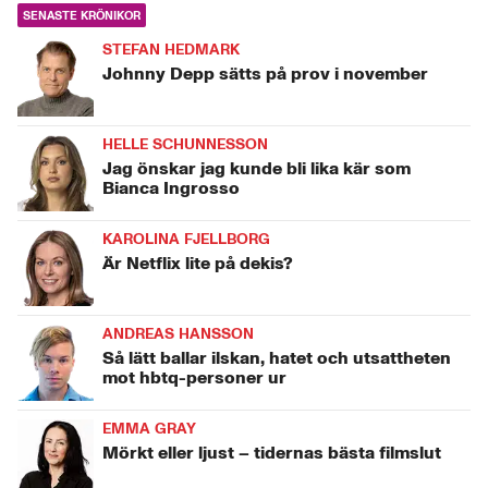
SENASTE KRÖNIKOR
STEFAN HEDMARK
Johnny Depp sätts på prov i november
HELLE SCHUNNESSON
Jag önskar jag kunde bli lika kär som
Bianca Ingrosso
KAROLINA FJELLBORG
Är Netflix lite på dekis?
ANDREAS HANSSON
Så lätt ballar ilskan, hatet och utsattheten
mot hbtq-personer ur
EMMA GRAY
Mörkt eller ljust – tidernas bästa filmslut