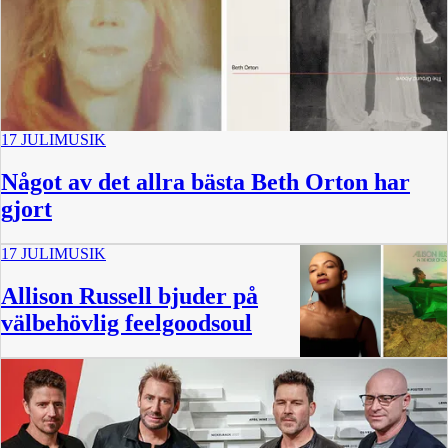
17 JULI
MUSIK
Något av det allra bästa Beth Orton har
gjort
17 JULI
MUSIK
Allison Russell bjuder på
välbehövlig feelgoodsoul