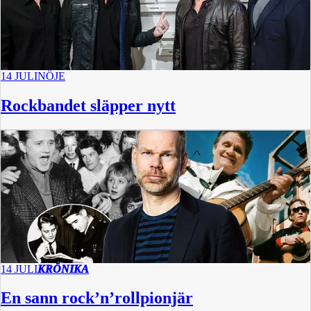
14 JULI
NÖJE
Rockbandet släpper nytt
14 JULI
KRÖNIKA
En sann rock’n’rollpionjär