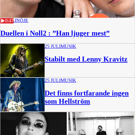
29 JULI
NÖJE
0:47
Duellen i Noll2 : ”Han ljuger mest”
25 JULI
MUSIK
Stabilt med Lenny Kravitz
25 JULI
MUSIK
Det finns fortfarande ingen
som Hellström