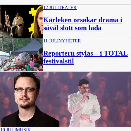
12 JULI
TEATER
Kärleken orsakar drama i
såväl slott som lada
11 JULI
NYHETER
Reportern stylas – i TOTAL
festivalstil
0:54
10 JULI
MUSIK