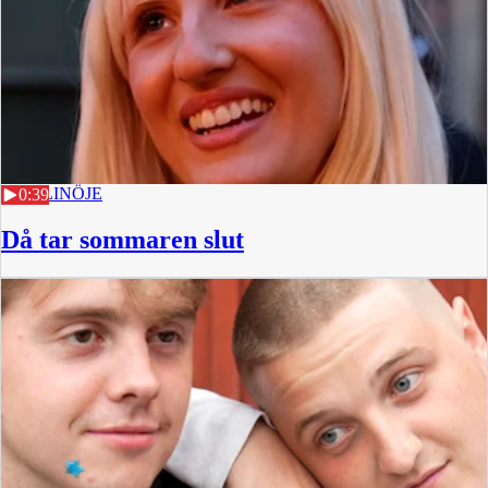
29 JULI
NÖJE
0:39
Då tar sommaren slut