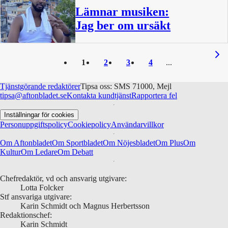
Lämnar musiken:
Jag ber om ursäkt
1
2
3
4
Tjänstgörande redaktörer
Tipsa oss: SMS 71000, Mejl
tipsa@aftonbladet.se
Kontakta kundtjänst
Rapportera fel
Inställningar för cookies
Personuppgiftspolicy
Cookiepolicy
Användarvillkor
Om Aftonbladet
Om Sportbladet
Om Nöjesbladet
Om Plus
Om
Kultur
Om Ledare
Om Debatt
Chefredaktör, vd och ansvarig utgivare:
Lotta Folcker
Stf ansvariga utgivare:
Karin Schmidt och Magnus Herbertsson
Redaktionschef:
Karin Schmidt