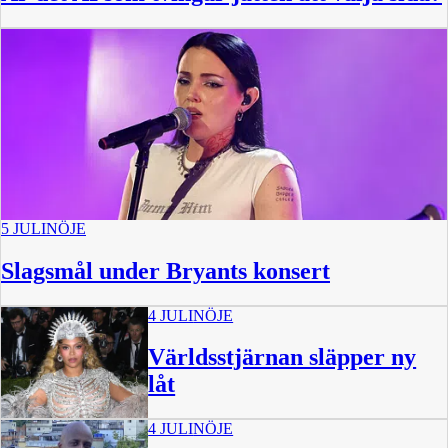
5 JULI
NÖJE
Slagsmål under Bryants konsert
4 JULI
NÖJE
Världsstjärnan släpper ny
låt
4 JULI
NÖJE