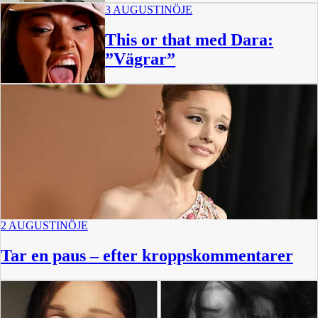
3 AUGUSTI
NÖJE
This or that med Dara:
”Vägrar”
1:02
2 AUGUSTI
NÖJE
Tar en paus – efter kroppskommentarer