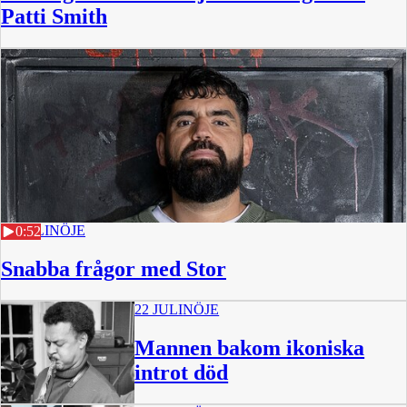
Patti Smith
22 JULI
NÖJE
0:52
Snabba frågor med Stor
22 JULI
NÖJE
Mannen bakom ikoniska
introt död