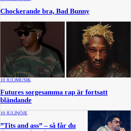
Chockerande bra, Bad Bunny
10 JULI
MUSIK
Futures sorgesamma rap är fortsatt
bländande
10 JULI
NÖJE
”Tits and ass” – så får du