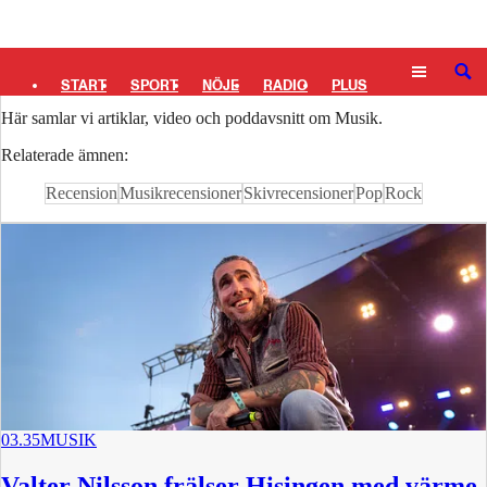
Logga in
Musik
SÖK
START
SPORT
NÖJE
RADIO
PLUS
Här samlar vi artiklar, video och poddavsnitt om Musik.
TIPSA
TV
KULTUR
LEDARE
Relaterade ämnen:
Recension
Musikrecensioner
Skivrecensioner
Pop
Rock
03.35
MUSIK
Valter Nilsson frälser Hisingen med värme