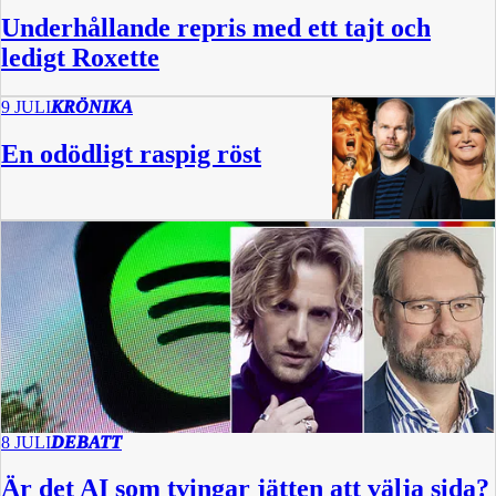
Underhållande repris med ett tajt och
ledigt Roxette
9 JULI
KRÖNIKA
En odödligt raspig röst
8 JULI
DEBATT
Är det AI som tvingar jätten att välja sida?