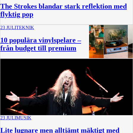
The Strokes blandar stark reflektion med
flyktig pop
23 JULI
TEKNIK
10 populära vinylspelare –
från budget till premium
23 JULI
MUSIK
Lite lugnare men alltjämt mäktigt med