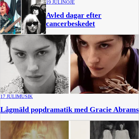
19 JULI
NÖJE
Avled dagar efter
cancerbeskedet
17 JULI
MUSIK
Lågmäld popdramatik med Gracie Abrams