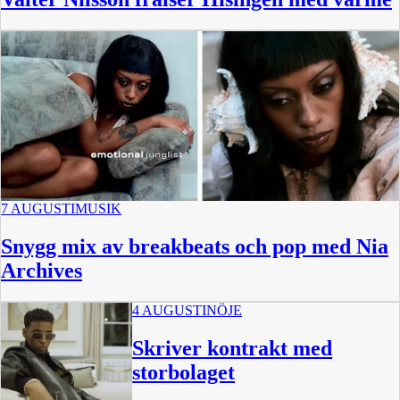
7 AUGUSTI
MUSIK
Snygg mix av breakbeats och pop med Nia
Archives
4 AUGUSTI
NÖJE
Skriver kontrakt med
storbolaget