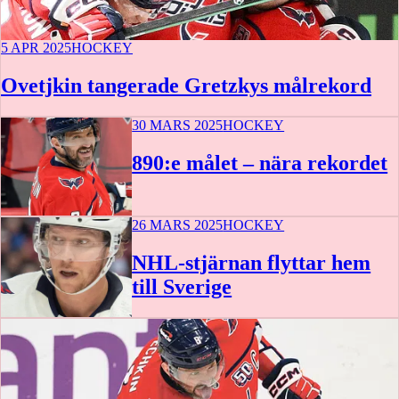
5 APR 2025
HOCKEY
Ovetjkin tangerade Gretzkys målrekord
30 MARS 2025
HOCKEY
890:e målet – nära rekordet
26 MARS 2025
HOCKEY
NHL-stjärnan flyttar hem
till Sverige