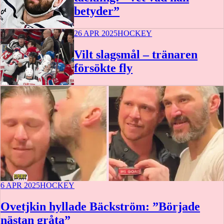
betyder”
26 APR 2025
HOCKEY
Vilt slagsmål – tränaren
försökte fly
6 APR 2025
HOCKEY
Ovetjkin hyllade Bäckström: ”Började
nästan gråta”