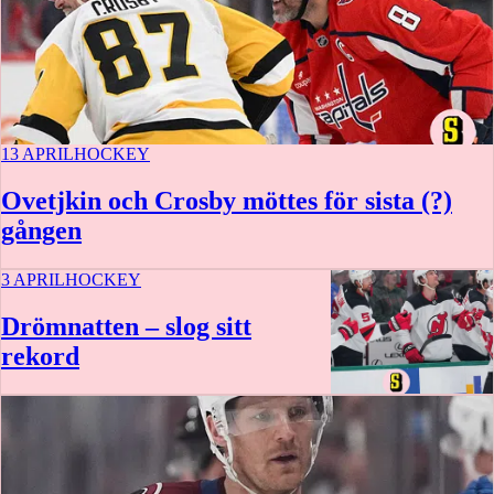
13 APRIL
HOCKEY
Ovetjkin och Crosby möttes för sista (?)
gången
3 APRIL
HOCKEY
Drömnatten – slog sitt
rekord