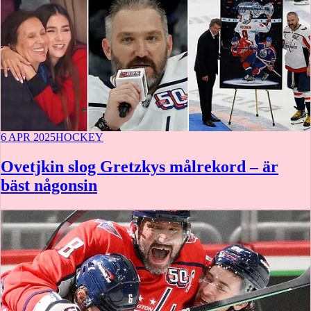
6 APR 2025
HOCKEY
Ovetjkin slog Gretzkys målrekord – är
bäst någonsin