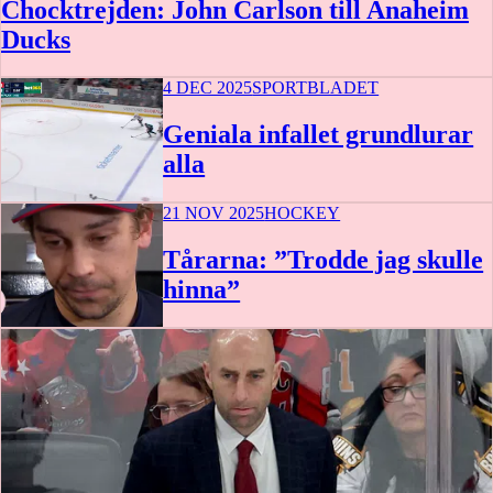
Chocktrejden: John Carlson till Anaheim
Ducks
4 DEC 2025
SPORTBLADET
Geniala infallet grundlurar
alla
21 NOV 2025
HOCKEY
0:16
Tårarna: ”Trodde jag skulle
hinna”