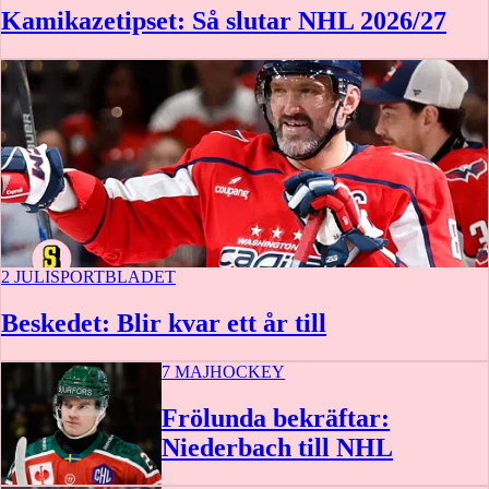
Kamikazetipset: Så slutar NHL 2026/27
Vegas Golden Knights
Washington Capitals
Winnipeg Jets
2 JULI
SPORTBLADET
Beskedet: Blir kvar ett år till
7 MAJ
HOCKEY
Frölunda bekräftar:
Niederbach till NHL