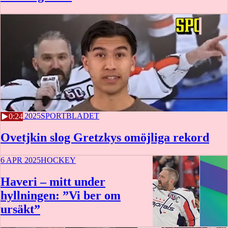
6 APR 2025
SPORTBLADET
0:24
Ovetjkin slog Gretzkys omöjliga rekord
6 APR 2025
HOCKEY
Haveri – mitt under
hyllningen: ”Vi ber om
ursäkt”