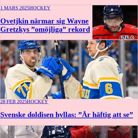
1 MARS 2025
HOCKEY
Ovetjkin närmar sig Wayne
Gretzkys ”omöjliga” rekord
28 FEB 2025
HOCKEY
Svenske doldisen hyllas: ”Är häftig att se”