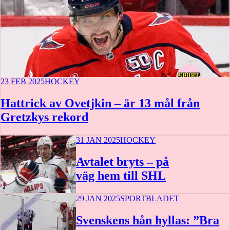
23 FEB 2025
HOCKEY
Hattrick av Ovetjkin – är 13 mål från
Gretzkys rekord
31 JAN 2025
HOCKEY
Avtalet bryts – på
väg hem till SHL
29 JAN 2025
SPORTBLADET
Svenskens hån hyllas: ”Bra