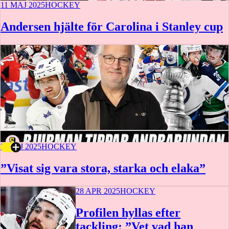
11 MAJ 2025
HOCKEY
Andersen hjälte för Carolina i Stanley cup
5 MAJ 2025
HOCKEY
”Visat sig vara stora, starka och elaka”
28 APR 2025
HOCKEY
Profilen hyllas efter
tackling: ”Vet vad han