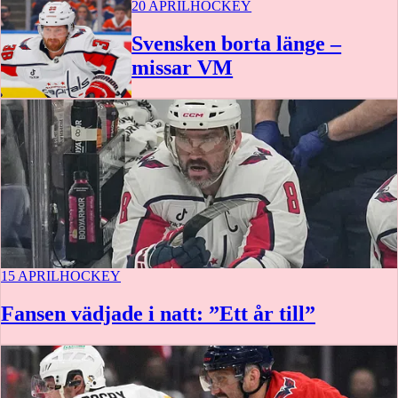
20 APRIL
HOCKEY
Svensken borta länge –
missar VM
15 APRIL
HOCKEY
Fansen vädjade i natt: ”Ett år till”