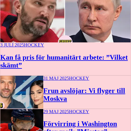
3 JULI 2025
HOCKEY
Kan få pris för humanitärt arbete: ”Vilket
skämt”
31 MAJ 2025
HOCKEY
Frun avslöjar: Vi flyger till
Moskva
29 MAJ 2025
HOCKEY
Förvirring i Washington