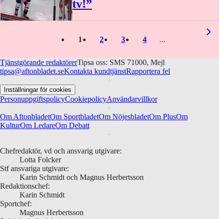
tv!”
0:34
1
2
3
4
Tjänstgörande redaktörer
Tipsa oss: SMS 71000, Mejl
tipsa@aftonbladet.se
Kontakta kundtjänst
Rapportera fel
Inställningar för cookies
Personuppgiftspolicy
Cookiepolicy
Användarvillkor
Om Aftonbladet
Om Sportbladet
Om Nöjesbladet
Om Plus
Om
Kultur
Om Ledare
Om Debatt
Chefredaktör, vd och ansvarig utgivare:
Lotta Folcker
Stf ansvariga utgivare:
Karin Schmidt och Magnus Herbertsson
Redaktionschef:
Karin Schmidt
Sportchef:
Magnus Herbertsson