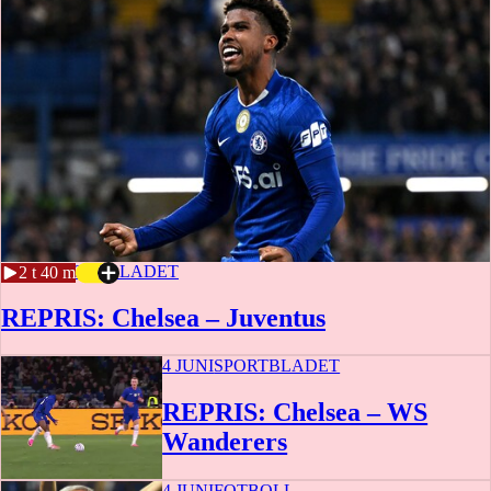
4 JUNI
SPORTBLADET
2 t 40 m
REPRIS: Chelsea – Juventus
4 JUNI
SPORTBLADET
REPRIS: Chelsea – WS
Wanderers
4 JUNI
FOTBOLL
2 t 49 m