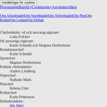
Inställningar för cookies
Personuppgiftspolicy
Cookiepolicy
Användarvillkor
Om Aftonbladet
Om Sportbladet
Om Nöjesbladet
Om Plus
Om
Kultur
Om Ledare
Om Debatt
Chefredaktör, vd och ansvarig utgivare:
Lotta Folcker
Stf ansvariga utgivare:
Karin Schmidt och Magnus Herbertsson
Redaktionschef:
Karin Schmidt
Sportchef:
Magnus Herbertsson
Politisk chefredaktör:
Anders Lindberg
Nöjeschef:
Nathalie Mark
Pluschef:
Helena Utter
Kulturchef:
Karin Pettersson
Debattredaktör:
Jim Jaber