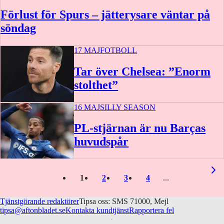
Förlust för Spurs – jätterysare väntar på
söndag
17 MAJ
FOTBOLL
Tar över Chelsea: ”Enorm
stolthet”
16 MAJ
SILLY SEASON
PL-stjärnan är nu Barças
huvudspår
1
2
3
4
Tjänstgörande redaktörer
Tipsa oss: SMS 71000, Mejl
tipsa@aftonbladet.se
Kontakta kundtjänst
Rapportera fel