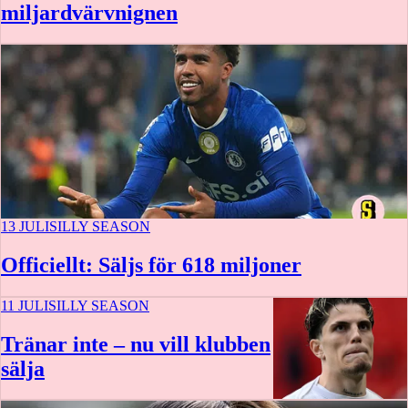
miljardvärvnignen
13 JULI
SILLY SEASON
Officiellt: Säljs för 618 miljoner
11 JULI
SILLY SEASON
Tränar inte – nu vill klubben
sälja