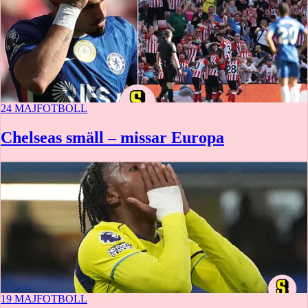
24 MAJ
FOTBOLL
Chelseas smäll – missar Europa
19 MAJ
FOTBOLL