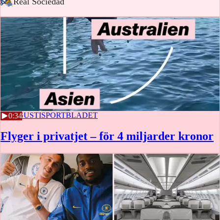
-
Real Sociedad
4 AUGUSTI
SPORTBLADET
0:34
Flyger i privatjet – för 4 miljarder kronor