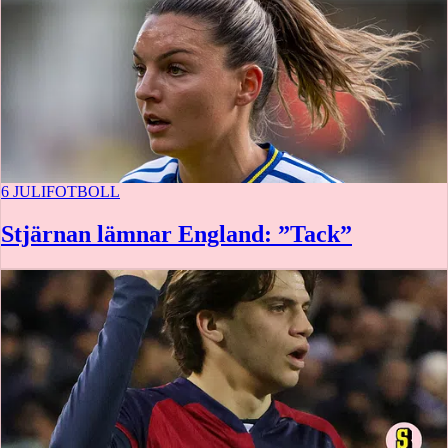
6 JULI
FOTBOLL
Stjärnan lämnar England: ”Tack”