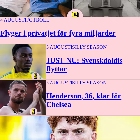
4 AUGUSTI
FOTBOLL
Flyger i privatjet för fyra miljarder
3 AUGUSTI
SILLY SEASON
JUST NU: Svenskdoldis
flyttar
3 AUGUSTI
SILLY SEASON
Henderson, 36, klar för
Chelsea