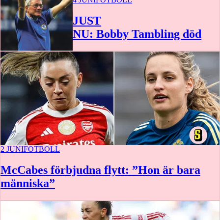
JUST
NU: Bobby Tambling död
2 JUNI
FOTBOLL
McCabes förbjudna flytt: ”Hon är bara
människa”