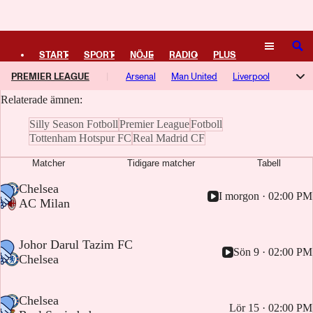
Logga in
Chelsea FC
SÖK
START
SPORT
NÖJE
RADIO
PLUS
Här samlar vi artiklar, video och poddavsnitt om Chelsea FC.
PREMIER LEAGUE
Arsenal
Man United
Liverpool
TIPSA
TV
KULTUR
LEDARE
Relaterade ämnen:
Tottenham
Man City
Chelsea
Everton
Aston Villa
Silly Season Fotboll
Premier League
Fotboll
Newcastle
Coventry
Crystal Palace
Hull
Brighton
Tottenham Hotspur FC
Real Madrid CF
Bournemouth
Fulham
Nottingham Forest
Brentford
Matcher
Tidigare matcher
Tabell
Sunderland
Leeds
Ipswich
-
Chelsea
I morgon · 02:00 PM
-
AC Milan
-
Johor Darul Tazim FC
Sön 9 · 02:00 PM
-
Chelsea
-
Chelsea
Lör 15 · 02:00 PM