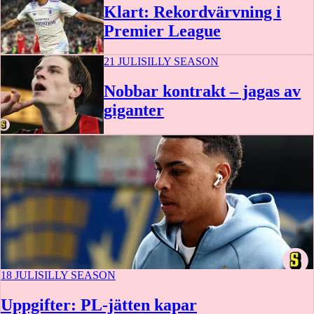
Klart: Rekordvärvning i
Premier League
21 JULI
SILLY SEASON
Nobbar kontrakt – jagas av
giganter
18 JULI
SILLY SEASON
Uppgifter: PL-jätten kapar