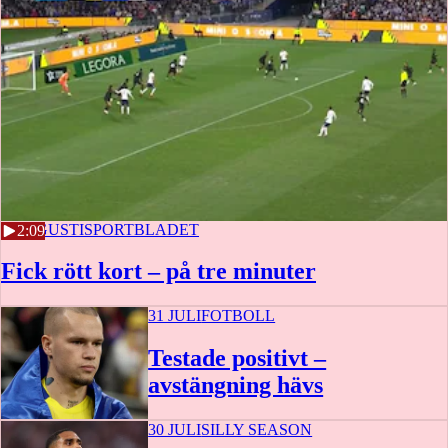
1 AUGUSTI
SPORTBLADET
2:09
Fick rött kort – på tre minuter
31 JULI
FOTBOLL
Testade positivt –
avstängning hävs
30 JULI
SILLY SEASON