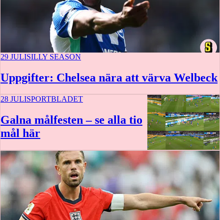
29 JULI
SILLY SEASON
Uppgifter: Chelsea nära att värva Welbeck
28 JULI
SPORTBLADET
Galna målfesten – se alla tio
mål här
2:11