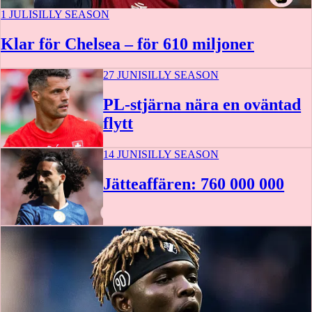
1 JULI
SILLY SEASON
Klar för Chelsea – för 610 miljoner
27 JUNI
SILLY SEASON
PL-stjärna nära en oväntad
flytt
14 JUNI
SILLY SEASON
Jätteaffären: 760 000 000