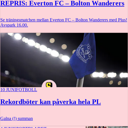
REPRIS: Everton FC – Bolton Wanderers
Se träningsmatchen mellan Everton FC – Bolton Wanderers med Plus!
Avspark 16.00.
10 JUNI
FOTBOLL
Rekordböter kan påverka hela PL
Galna (!) summan