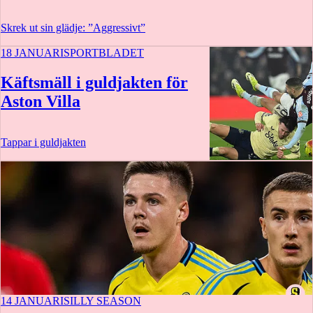
Skrek ut sin glädje: ”Aggressivt”
18 JANUARI
SPORTBLADET
Käftsmäll i guldjakten för
Aston Villa
Tappar i guldjakten
14 JANUARI
SILLY SEASON