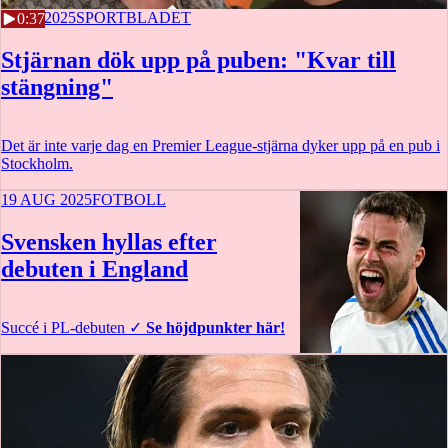
2 SEP 2025
SPORTBLADET
0:37
Stjärnan dök upp på puben: "Kvar till
stängning"
Det är inte varje dag en Premier League-stjärna dyker upp på en pub i
Stockholm.
19 AUG 2025
FOTBOLL
Svensken hyllas efter
debuten i England
Succé i PL-debuten
✓
Se höjdpunkter här!