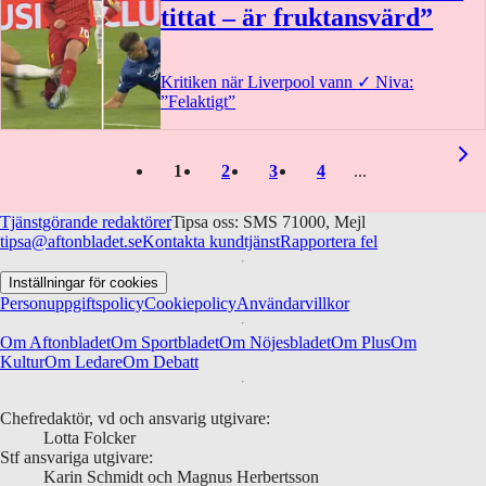
tittat – är fruktansvärd”
Kritiken när Liverpool vann
✓
Niva:
”Felaktigt”
1
2
3
4
Tjänstgörande redaktörer
Tipsa oss: SMS 71000, Mejl
tipsa@aftonbladet.se
Kontakta kundtjänst
Rapportera fel
Inställningar för cookies
Personuppgiftspolicy
Cookiepolicy
Användarvillkor
Om Aftonbladet
Om Sportbladet
Om Nöjesbladet
Om Plus
Om
Kultur
Om Ledare
Om Debatt
Chefredaktör, vd och ansvarig utgivare:
Lotta Folcker
Stf ansvariga utgivare:
Karin Schmidt och Magnus Herbertsson