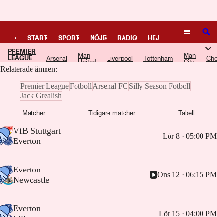
Logga in
Everton FC
SÖK
START
SPORT
NÖJE
RADIO
HEJ
PREMIER
Här samlar vi artiklar, video och poddavsnitt om Everton FC.
Man
Man
LEAGUE
Arsenal
Liverpool
Tottenham
Che
PLUS
TIPSA
TV
KULTUR
LEDARE
United
City
Relaterade ämnen:
Premier League
Fotboll
Arsenal FC
Silly Season Fotboll
Jack Grealish
Matcher
Tidigare matcher
Tabell
-
VfB Stuttgart
Lör 8 · 05:00 PM
-
Everton
-
Everton
Ons 12 · 06:15 PM
-
Newcastle
-
Everton
Lör 15 · 04:00 PM