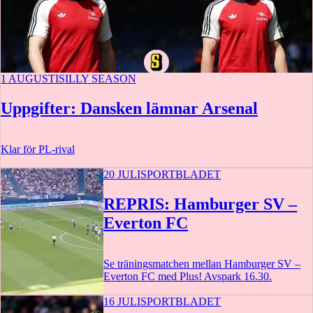
1 AUGUSTI
SILLY SEASON
Uppgifter: Dansken lämnar Arsenal
Klar för PL-rival
20 JULI
SPORTBLADET
REPRIS: Hamburger SV –
Everton FC
Se träningsmatchen mellan Hamburger SV –
Everton FC med Plus! Avspark 16.30.
16 JULI
SPORTBLADET
2 t 34 m