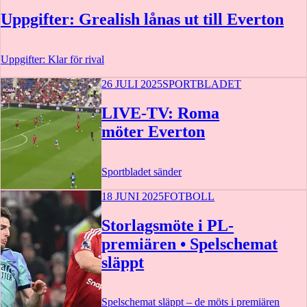
Uppgifter: Grealish lånas ut till Everton
Uppgifter: Klar för rival
26 JULI 2025
SPORTBLADET
LIVE-TV: Roma
möter Everton
Sportbladet sänder
18 JUNI 2025
FOTBOLL
2 t 7 m
Storlagsmöte i PL-
premiären • Spelschemat
släppt
Spelschemat släppt – de möts i premiären