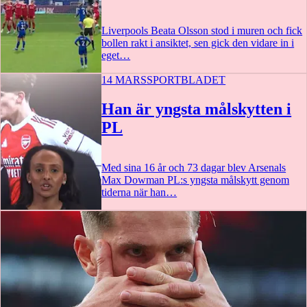
Liverpools Beata Olsson stod i muren och fick
bollen rakt i ansiktet, sen gick den vidare in i
eget…
14 MARS
SPORTBLADET
0:17
Han är yngsta målskytten i
PL
Med sina 16 år och 73 dagar blev Arsenals
Max Dowman PL:s yngsta målskytt genom
tiderna när han…
0:39