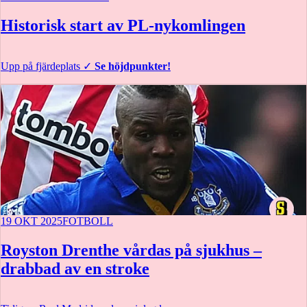
Historisk start av PL-nykomlingen
Upp på fjärdeplats
✓
Se höjdpunkter!
19 OKT 2025
FOTBOLL
Royston Drenthe vårdas på sjukhus –
drabbad av en stroke