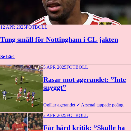
12 APR 2025
FOTBOLL
Tung smäll för Nottingham i CL-jakten
Se här!
5 APR 2025
FOTBOLL
Rasar mot agerandet: ”Inte
snyggt”
Ogillar agerandet
✓
Arsenal tappade poäng
2 APR 2025
FOTBOLL
Får hård kritik: ”Skulle ha