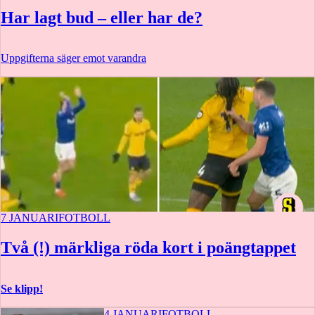
Har lagt bud – eller har de?
Uppgifterna säger emot varandra
7 JANUARI
FOTBOLL
Två (!) märkliga röda kort i poängtappet
Se klipp!
4 JANUARI
FOTBOLL