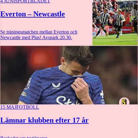
4 JUNI
SPORTBLADET
Everton – Newcastle
Se träningsmatchen mellan Everton och
Newcastle med Plus! Avspark 20.30.
12 augusti
15 MAJ
FOTBOLL
Lämnar klubben efter 17 år