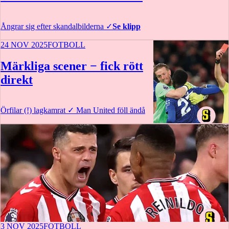
Ångrar sig efter skandalbilderna
✓
Se klipp
24 NOV 2025
FOTBOLL
Märkliga scener − fick rött
direkt
Örfilar (!) lagkamrat
✓
Man United föll ändå
3 NOV 2025
FOTBOLL