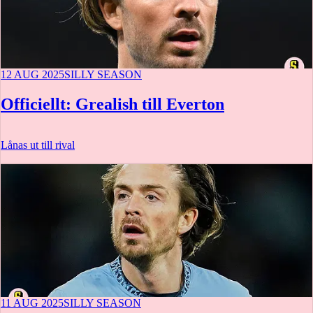
12 AUG 2025
SILLY SEASON
Officiellt: Grealish till Everton
Lånas ut till rival
11 AUG 2025
SILLY SEASON