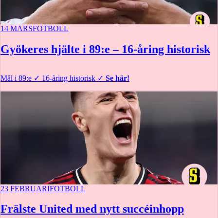
14 MARS
FOTBOLL
Gyökeres hjälte i 89:e – 16-åring historisk
Mål i 89:e
✓
16-åring historisk
✓
Se här!
23 FEBRUARI
FOTBOLL
Frälste United med nytt succéinhopp