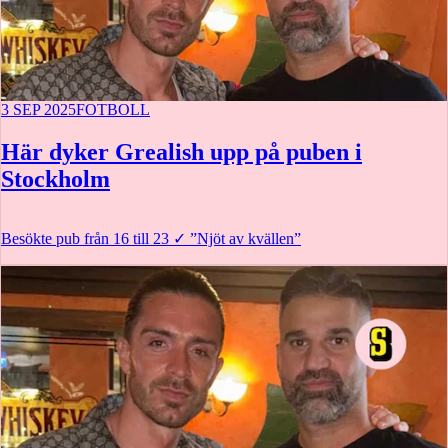
3 SEP 2025
FOTBOLL
Här dyker Grealish upp på puben i
Stockholm
Besökte pub från 16 till 23
✓
”Njöt av kvällen”