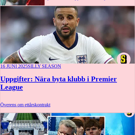
16 JUNI 2025
SILLY SEASON
Uppgifter: Nära byta klubb i Premier
League
Överens om ettårskontrakt