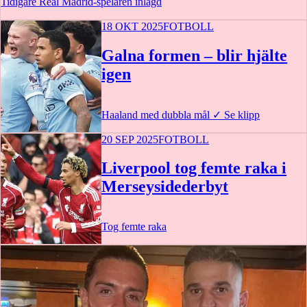
Tidigare Real Madrid-spelaren inlagd
18 OKT 2025
FOTBOLL
Galna formen – blir hjälte
igen
Haaland med dubbla mål
✓
Se klipp
20 SEP 2025
FOTBOLL
Liverpool tog femte raka i
Merseysidederbyt
Tog femte raka