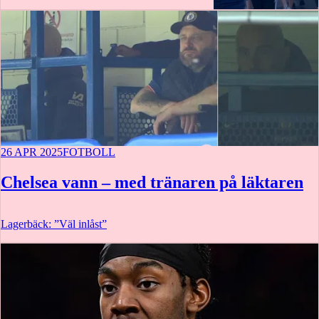
0:56
26 APR 2025
FOTBOLL
Chelsea vann – med tränaren på läktaren
Lagerbäck: ”Väl inlåst”