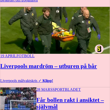
Beskedet om trotjänaren
19 APRIL
FOTBOLL
Liverpools mardröm – utburen på bår
Liverpools målvaktskris
✓
Klipp!
28 MARS
SPORTBLADET
Får bollen rakt i ansiktet –
självmål