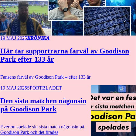
19 MAJ 2025
KRÖNIKA
Här tar supportrarna farväl av Goodison
Park efter 133 år
Fansens farväl av Goodison Park – efter 133 år
19 MAJ 2025
SPORTBLADET
Den sista matchen någonsin
på Goodison Park
Everton spelade sin sista match någonsin på
Goodison Park och det firades