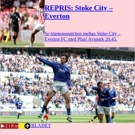
REPRIS: Stoke City –
Everton
Se träningsmatchen mellan Stoke City –
Everton FC med Plus! Avspark 20.45.
2 t 5 m
14 JULI
SPORTBLADET
2 t 8 m