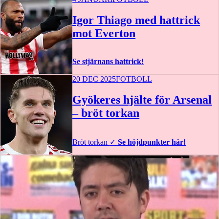
Igor Thiago med hattrick
mot Everton
Se stjärnans hattrick!
20 DEC 2025
FOTBOLL
Gyökeres hjälte för Arsenal
– bröt torkan
Bröt torkan
✓
Se höjdpunkter här!