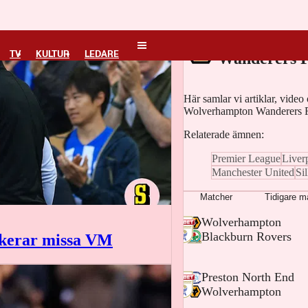
Wolverhamp
TV
KULTUR
LEDARE
Wanderers 
Här samlar vi artiklar, vide
Wolverhampton Wanderers 
Relaterade ämnen:
Premier League
Liver
Manchester United
Si
Matcher
Tidigare m
-
Wolverhampton
-
Blackburn Rovers
skerar missa VM
-
Preston North End
-
Wolverhampton