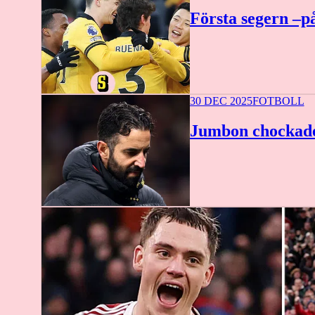
Första segern –på
30 DEC 2025
FOTBOLL
Jumbon chockade