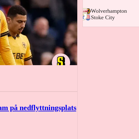
-
Wolverhampton
-
Stoke City
am på nedflyttningsplats