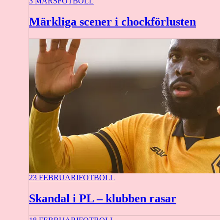
3 MARS
FOTBOLL
Märkliga scener i chockförlusten
23 FEBRUARI
FOTBOLL
Skandal i PL – klubben rasar