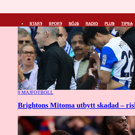
START
SPORT
NÖJE
RADIO
PLUS
TIPSA
9 MAJ
FOTBOLL
Brightons Mitoma utbytt skadad – ri