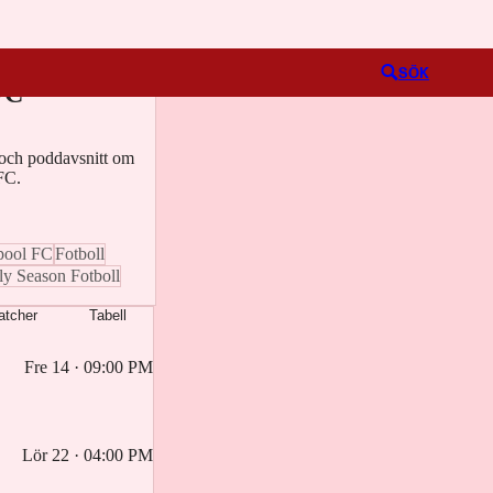
Logga in
ton
SÖK
FC
o och poddavsnitt om
FC.
pool FC
Fotboll
lly Season Fotboll
atcher
Tabell
Fre 14 · 09:00 PM
Lör 22 · 04:00 PM