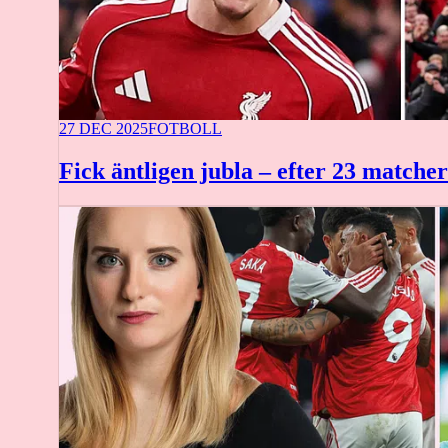
27 DEC 2025
FOTBOLL
Fick äntligen jubla – efter 23 matcher