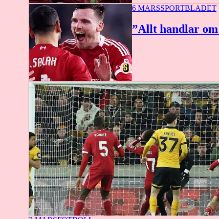
6 MARS
SPORTBLADET
”Allt handlar o