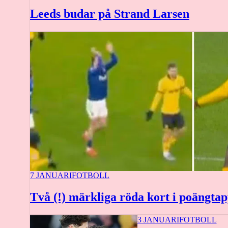
Leeds budar på Strand Larsen
7 JANUARI
FOTBOLL
Två (!) märkliga röda kort i poängtap
3 JANUARI
FOTBOLL