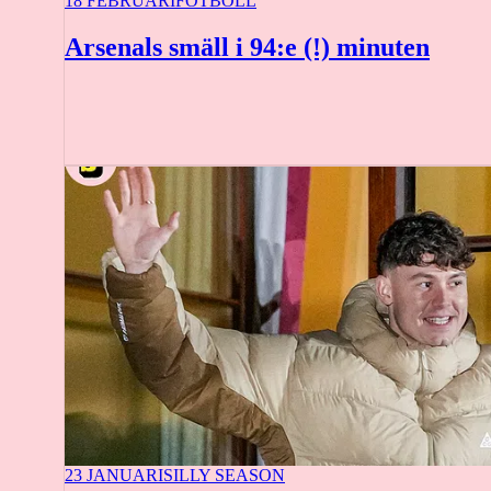
18 FEBRUARI
FOTBOLL
Arsenals smäll i 94:e (!) minuten
23 JANUARI
SILLY SEASON