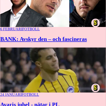
6 FEBRUARI
FOTBOLL
BANK: Avskyr den – och fascineras
24 JANUARI
FOTBOLL
Ayaris jubel - nätar i PL