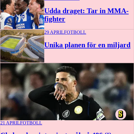
Udda draget: Tar in MMA-
fighter
29 APRIL
FOTBOLL
Unika planen för en miljard
21 APRIL
FOTBOLL