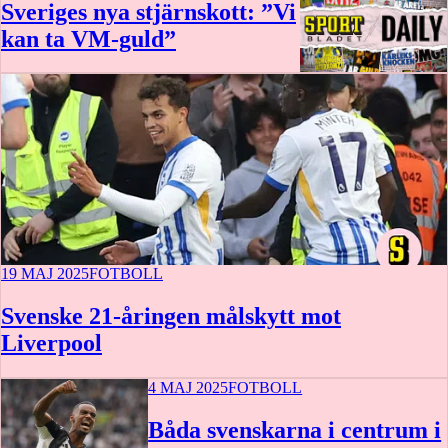
Sveriges nya stjärnskott: ”Vi
kan ta VM-guld”
24 min
19 MAJ 2025
FOTBOLL
Svenske 21-åringen målskytt mot
Liverpool
4 MAJ 2025
FOTBOLL
Båda svenskarna i centrum i