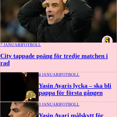
7 JANUARI
FOTBOLL
City tappade poäng för tredje matchen i
rad
4 JANUARI
FOTBOLL
Yasin Ayaris lycka – ska bli
pappa för första gången
3 JANUARI
FOTBOLL
Yasin Ayari målskytt för