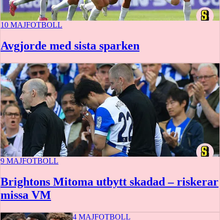
10 MAJ
FOTBOLL
Avgjorde med sista sparken
9 MAJ
FOTBOLL
Brightons Mitoma utbytt skadad – riskerar
missa VM
4 MAJ
FOTBOLL