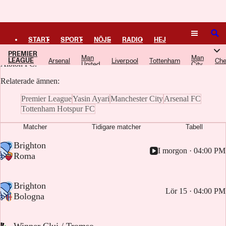
Logga in
Brighton & Hove Albion FC
SÖK
START
SPORT
NÖJE
RADIO
HEJ
PREMIER
Här samlar vi artiklar, video och poddavsnitt om Brighton & Hove
Man
Man
LEAGUE
Arsenal
Liverpool
Tottenham
Che
PLUS
TIPSA
TV
KULTUR
LEDARE
Albion FC.
United
City
Relaterade ämnen:
Premier League
Yasin Ayari
Manchester City
Arsenal FC
Tottenham Hotspur FC
Matcher
Tidigare matcher
Tabell
-
Brighton
I morgon · 04:00 PM
-
Roma
-
Brighton
Lör 15 · 04:00 PM
-
Bologna
-
Winner Cluj / Tromso