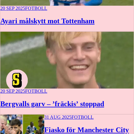
20 SEP 2025
FOTBOLL
Ayari målskytt mot Tottenham
20 SEP 2025
FOTBOLL
Bergvalls garv – ’fräckis’ stoppad
31 AUG 2025
FOTBOLL
Fiasko för Manchester City