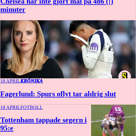
Chelsea har inte gjort mål på 486 (!)
minuter
18 APRIL
KRÖNIKA
Fagerlund: Spurs oflyt tar aldrig slut
18 APRIL
FOTBOLL
Tottenham tappade segern i
95:e