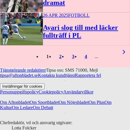
dramat
26 APR 2025
FOTBOLL
Ayari slog till med läcker
fullträff i PL
1
2
3
4
Tjänstgörande redaktörer
Tipsa oss: SMS 71000, Mejl
tipsa@aftonbladet.se
Kontakta kundtjänst
Rapportera fel
Inställningar för cookies
Personuppgiftspolicy
Cookiepolicy
Användarvillkor
Om Aftonbladet
Om Sportbladet
Om Nöjesbladet
Om Plus
Om
Kultur
Om Ledare
Om Debatt
Chefredaktör, vd och ansvarig utgivare:
Lotta Folcker