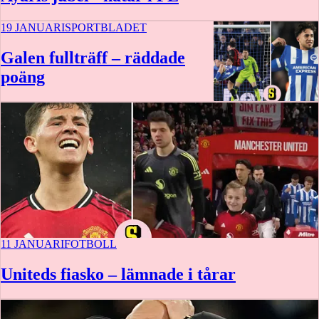
19 JANUARI
SPORTBLADET
Galen fullträff – räddade
poäng
11 JANUARI
FOTBOLL
Uniteds fiasko – lämnade i tårar