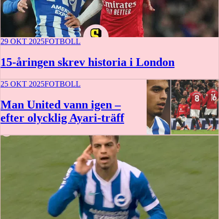
29 OKT 2025
FOTBOLL
15-åringen skrev historia i London
25 OKT 2025
FOTBOLL
Man United vann igen –
efter olycklig Ayari-träff