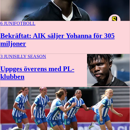
6 JUNI
FOTBOLL
Bekräftat: AIK säljer Yohanna för 305
miljoner
3 JUNI
SILLY SEASON
Uppges överens med PL-
klubben