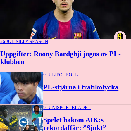
26 JULI
SILLY SEASON
Uppgifter: Roony Bardghji jagas av PL-
klubben
9 JULI
FOTBOLL
PL-stjärna i trafikolycka
9 JUNI
SPORTBLADET
Spelet bakom AIK:s
rekordaffär: ”Sjukt”