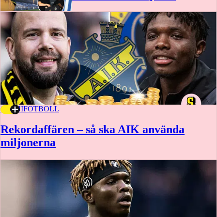
6 JUNI
FOTBOLL
Rekordaffären – så ska AIK använda
miljonerna