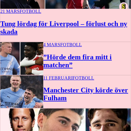
21 MARS
FOTBOLL
Tung lördag för Liverpool – förlust och ny
skada
4 MARS
FOTBOLL
”Hörde dem fira mitt i
matchen”
11 FEBRUARI
FOTBOLL
Manchester City körde över
Fulham