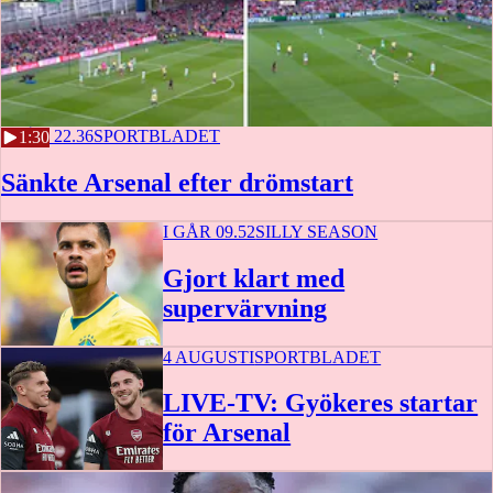
I GÅR 22.36
SPORTBLADET
1:30
Sänkte Arsenal efter drömstart
I GÅR 09.52
SILLY SEASON
Gjort klart med
supervärvning
4 AUGUSTI
SPORTBLADET
LIVE-TV: Gyökeres startar
för Arsenal
3 t 1 m