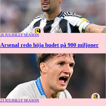
26 JULI
SILLY SEASON
Arsenal redo höja budet på 900 miljoner
23 JULI
SILLY SEASON