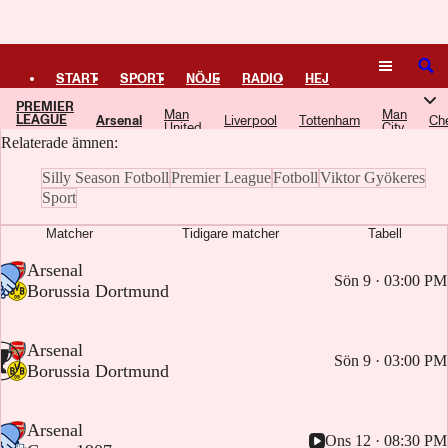
Logga in
Arsenal FC
SÖK
START
SPORT
NÖJE
RADIO
HEJ
PREMIER
Här samlar vi artiklar, video och poddavsnitt om Arsenal FC.
Man
Man
LEAGUE
Arsenal
Liverpool
Tottenham
Ch
PLUS
TIPSA
TV
KULTUR
LEDARE
United
City
Relaterade ämnen:
Silly Season Fotboll
Premier League
Fotboll
Viktor Gyökeres
Sport
Matcher
Tidigare matcher
Tabell
-
Arsenal
Sön 9 · 03:00 PM
-
Borussia Dortmund
-
Arsenal
Sön 9 · 03:00 PM
-
Borussia Dortmund
-
Arsenal
Ons 12 · 08:30 PM