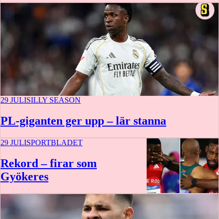
29 JULI
SILLY SEASON
PL-giganten ger upp – lär stanna
29 JULI
SPORTBLADET
Rekord – firar som
Gyökeres