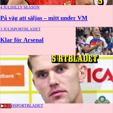
4 JULI
SILLY SEASON
På väg att säljas – mitt under VM
3 JULI
SPORTBLADET
Klar för Arsenal
28 JUNI
SPORTBLADET
0:22