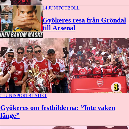
14 JUNI
FOTBOLL
Gyökeres resa från Gröndal
till Arsenal
5 JUNI
SPORTBLADET
Gyökeres om festbilderna: ”Inte vaken
länge”