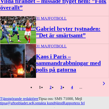
Vilda firandet – missade flyget hem: ”Folk
överallt”
31 MAJ
FOTBOLL
Gabriel bryter tystnaden:
”Det är smärtsamt”
31 MAJ
FOTBOLL
Kaos i Paris –
sammandrabbningar med
polis på gatorna
1
2
3
4
Tjänstgörande redaktörer
Tipsa oss: SMS 71000, Mejl
tipsa@aftonbladet.se
Kontakta kundtjänst
Rapportera fel