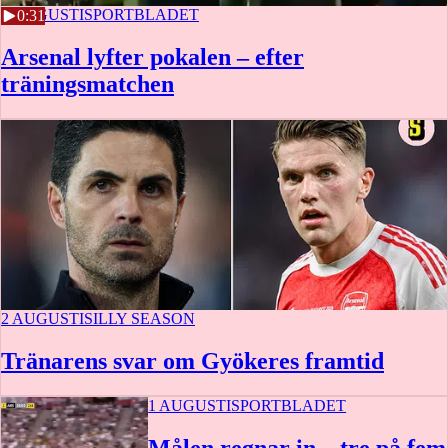
2 AUGUSTI
SPORTBLADET
0:31
Arsenal lyfter pokalen – efter
träningsmatchen
2 AUGUSTI
SILLY SEASON
Tränarens svar om Gyökeres framtid
1 AUGUSTI
SPORTBLADET
Målen regnar in – tre på fem