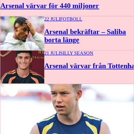
Arsenal värvar för 440 miljoner
22 JULI
FOTBOLL
Arsenal bekräftar – Saliba
borta länge
21 JULI
SILLY SEASON
Arsenal värvar från Totten