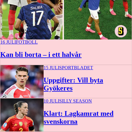
16 JULI
FOTBOLL
Kan bli borta – i ett halvår
15 JULI
SPORTBLADET
Uppgifter: Vill byta
Gyökeres
10 JULI
SILLY SEASON
Klart: Lagkamrat med
svenskorna