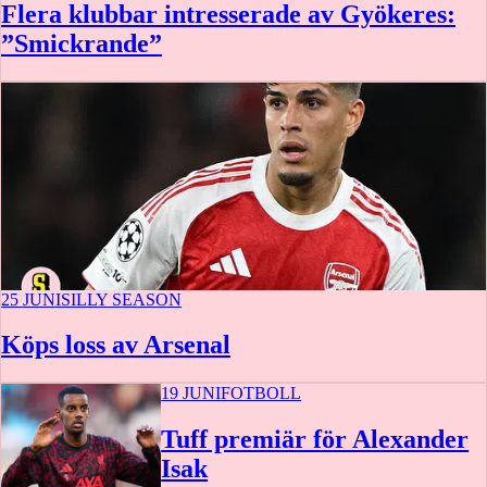
Flera klubbar intresserade av Gyökeres:
”Smickrande”
25 JUNI
SILLY SEASON
Köps loss av Arsenal
19 JUNI
FOTBOLL
Tuff premiär för Alexander
Isak