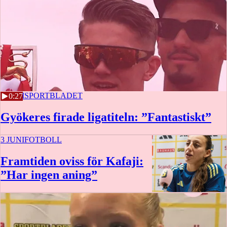
4 JUNI
SPORTBLADET
0:27
Gyökeres firade ligatiteln: ”Fantastiskt”
3 JUNI
FOTBOLL
Framtiden oviss för Kafaji:
”Har ingen aning”