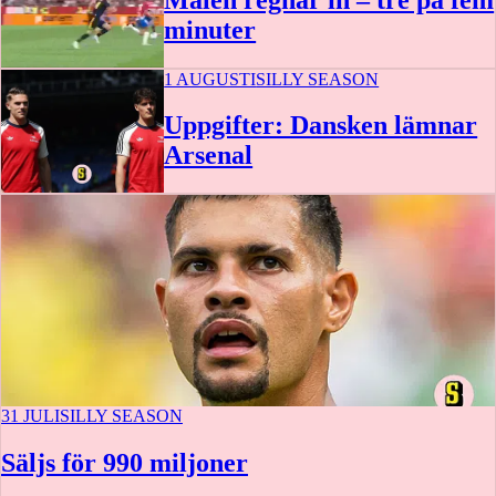
minuter
1 AUGUSTI
SILLY SEASON
2:05
Uppgifter: Dansken lämnar
Arsenal
31 JULI
SILLY SEASON
Säljs för 990 miljoner