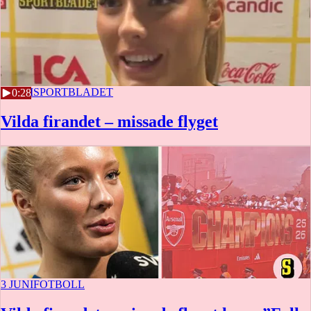
3 JUNI
SPORTBLADET
0:28
Vilda firandet – missade flyget
3 JUNI
FOTBOLL