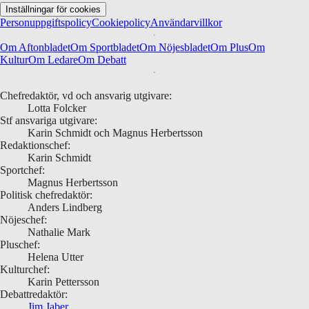
Inställningar för cookies
Personuppgiftspolicy
Cookiepolicy
Användarvillkor
Om Aftonbladet
Om Sportbladet
Om Nöjesbladet
Om Plus
Om
Kultur
Om Ledare
Om Debatt
Chefredaktör, vd och ansvarig utgivare:
Lotta Folcker
Stf ansvariga utgivare:
Karin Schmidt och Magnus Herbertsson
Redaktionschef:
Karin Schmidt
Sportchef:
Magnus Herbertsson
Politisk chefredaktör:
Anders Lindberg
Nöjeschef:
Nathalie Mark
Pluschef:
Helena Utter
Kulturchef:
Karin Pettersson
Debattredaktör:
Jim Jaber