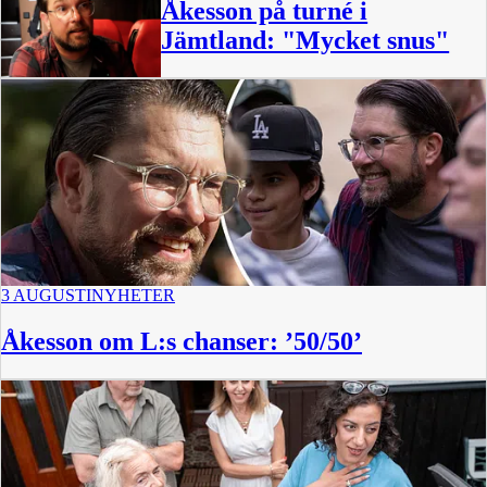
Åkesson på turné i
Jämtland: "Mycket snus"
1:24
3 AUGUSTI
NYHETER
Åkesson om L:s chanser: ’50/50’