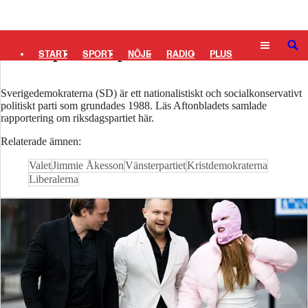
Logga in
Sverigedemokraterna (SD) – alla nyheter
om det politiska partiet
SÖK
START
SPORT
NÖJE
RADIO
PLUS
TIPSA
TV
KULTUR
LEDARE
Sverigedemokraterna (SD) är ett nationalistiskt och socialkonservativt
politiskt parti som grundades 1988. Läs Aftonbladets samlade
rapportering om riksdagspartiet här.
Relaterade ämnen:
Valet
Jimmie Åkesson
Vänsterpartiet
Kristdemokraterna
Liberalerna