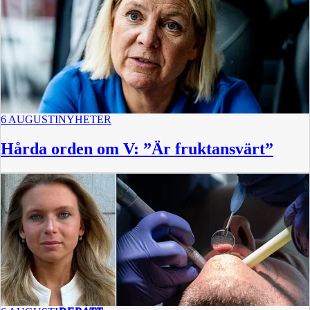
6 AUGUSTI
NYHETER
Hårda orden om V: ”Är fruktansvärt”