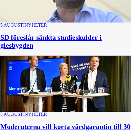
5 AUGUSTI
NYHETER
SD föreslår sänkta studieskulder i
glesbygden
5 AUGUSTI
NYHETER
Moderaterna vill korta vårdgarantin till 30