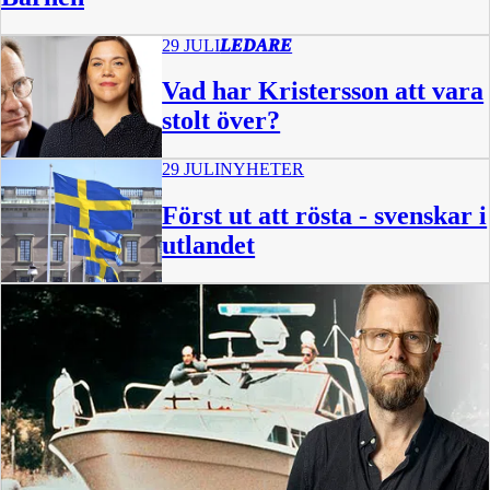
29 JULI
LEDARE
Vad har Kristersson att vara
stolt över?
29 JULI
NYHETER
Först ut att rösta - svenskar i
utlandet