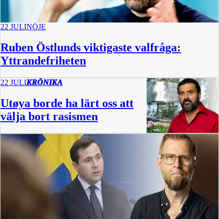
22 JULI
NÖJE
Ruben Östlunds viktigaste valfråga:
Yttrandefriheten
22 JULI
KRÖNIKA
Utøya borde ha lärt oss att
välja bort rasismen