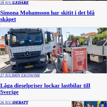
28 JULI
LEDARE
Simona Mohamsson har skitit i det blå
skåpet
27 JULI
MIN EKONOMI
Låga dieselpriser lockar lastbilar till
Sverige
26 JULI
DEBATT