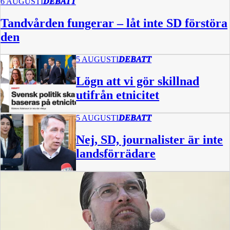
6 AUGUSTI
DEBATT
Tandvården fungerar – låt inte SD förstöra
den
5 AUGUSTI
DEBATT
Lögn att vi gör skillnad
utifrån etnicitet
5 AUGUSTI
DEBATT
Nej, SD, journalister är inte
landsförrädare