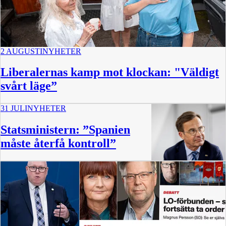
2 AUGUSTI
NYHETER
Liberalernas kamp mot klockan: "Väldigt
svårt läge”
31 JULI
NYHETER
Statsministern: ”Spanien
måste återfå kontroll”