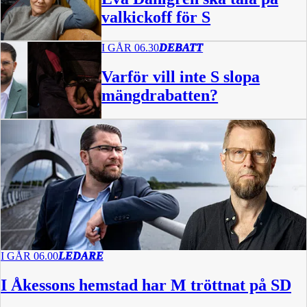
valkickoff för S
I GÅR 06.30
DEBATT
Varför vill inte S slopa
mängdrabatten?
I GÅR 06.00
LEDARE
I Åkessons hemstad har M tröttnat på SD