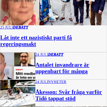
25 JULI
DEBATT
Låt inte ett nazistiskt parti få
regeringsmakt
24 JULI
DEBATT
Antalet invandrare är
uppenbart för många
24 JULI
NYHETER
Åkesson: Svår fråga varför
Tidö tappat stöd