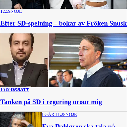
12.59
NÖJE
Efter SD-spelning – bokar av Fröken Snusk
10.00
DEBATT
Tanken på SD i regering oroar mig
I GÅR 11.28
NÖJE
Eva Dahlgren ska tala på