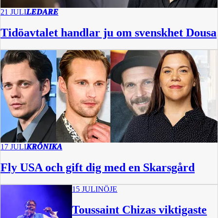
21 JULI
LEDARE
Tidöavtalet handlar ju om svenskhet Dousa
17 JULI
KRÖNIKA
Fly USA och gift dig med en Skarsgård
15 JULI
NÖJE
Toussaint Chizas viktigaste