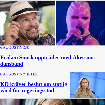
6 AUGUSTI
NÖJE
Fröken Snusk uppträder med Åkessons
dansband
6 AUGUSTI
NYHETER
KD kräver beslut om statlig
vård för regeringsstöd