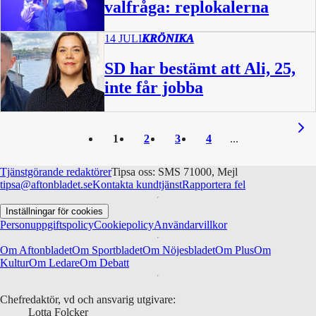
valfråga: replokalerna
14 JULI
KRÖNIKA
SD har bestämt att Ali, 25,
inte får jobba
1
2
3
4
Tjänstgörande redaktörer
Tipsa oss: SMS 71000, Mejl
tipsa@aftonbladet.se
Kontakta kundtjänst
Rapportera fel
Inställningar för cookies
Personuppgiftspolicy
Cookiepolicy
Användarvillkor
Om Aftonbladet
Om Sportbladet
Om Nöjesbladet
Om Plus
Om
Kultur
Om Ledare
Om Debatt
Chefredaktör, vd och ansvarig utgivare:
Lotta Folcker