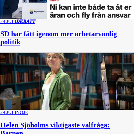
29 JULI
DEBATT
SD har fått igenom mer arbetarvänlig
politik
29 JULI
NÖJE
Helen Sjöholms viktigaste valfråga:
Barnen