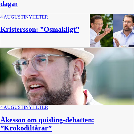
dagar
4 AUGUSTI
NYHETER
Kristersson: ”Osmakligt”
4 AUGUSTI
NYHETER
Åkesson om quisling-debatten:
”Krokodiltårar”