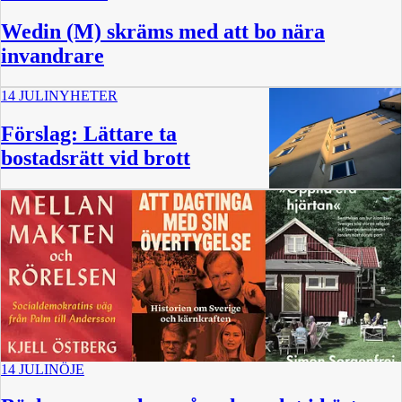
Wedin (M) skräms med att bo nära
invandrare
14 JULI
NYHETER
Förslag: Lättare ta
bostadsrätt vid brott
14 JULI
NÖJE