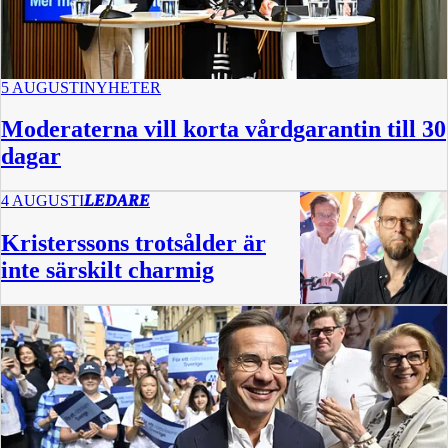
5 AUGUSTI
NYHETER
Moderaterna vill korta vårdgarantin till 30
dagar
4 AUGUSTI
LEDARE
Kristerssons trotsålder är
inte särskilt charmig