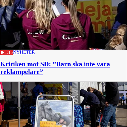
6 JULI
NYHETER
1:15
Kritiken mot SD: ”Barn ska inte vara
reklampelare”