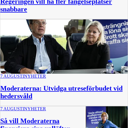
Regeringen vill ha fler fängelseplatser
snabbare
7 AUGUSTI
NYHETER
Moderaterna: Utvidga utreseförbudet vid
hedersvåld
7 AUGUSTI
NYHETER
Så vill Moderaterna