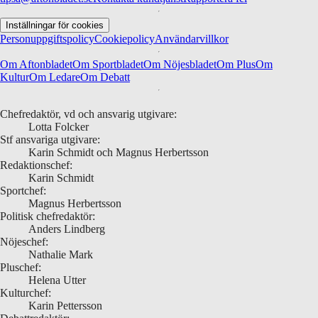
Inställningar för cookies
Personuppgiftspolicy
Cookiepolicy
Användarvillkor
Om Aftonbladet
Om Sportbladet
Om Nöjesbladet
Om Plus
Om
Kultur
Om Ledare
Om Debatt
Chefredaktör, vd och ansvarig utgivare:
Lotta Folcker
Stf ansvariga utgivare:
Karin Schmidt och Magnus Herbertsson
Redaktionschef:
Karin Schmidt
Sportchef:
Magnus Herbertsson
Politisk chefredaktör:
Anders Lindberg
Nöjeschef:
Nathalie Mark
Pluschef:
Helena Utter
Kulturchef:
Karin Pettersson