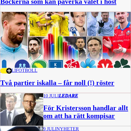
Böckerna som kan påverka valet i höst
10 JULI
FOTBOLL
Två partier iskalla – får noll (!) röster
10 JULI
LEDARE
För Kristersson handlar allt
om att ha rätt kompisar
9 JULI
NYHETER