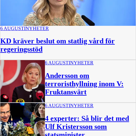
6 AUGUSTI
NYHETER
KD kräver beslut om statlig vård för
regeringsstöd
6 AUGUSTI
NYHETER
Andersson om
terroristhyllning inom V:
Fruktansvärt
6 AUGUSTI
NYHETER
4 experter: Så blir det med
Ulf Kristersson som
statsminister