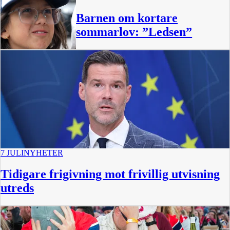
Barnen om kortare
sommarlov: ”Ledsen”
1:22
7 JULI
NYHETER
Tidigare frigivning mot frivillig utvisning
utreds