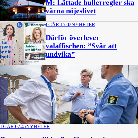
M: Lättade bullerregler ska
värna nöjeslivet
I GÅR 15.02
NYHETER
Därför överlever
valaffischen: ”Svår att
undvika”
I GÅR 07.45
NYHETER