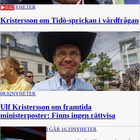
08.02
NYHETER
0:42
Kristersson om Tidö-sprickan i vårdfrågan
08.02
NYHETER
Ulf Kristersson om framtida
ministerposter: Finns ingen rättvisa
I GÅR 16.33
NYHETER