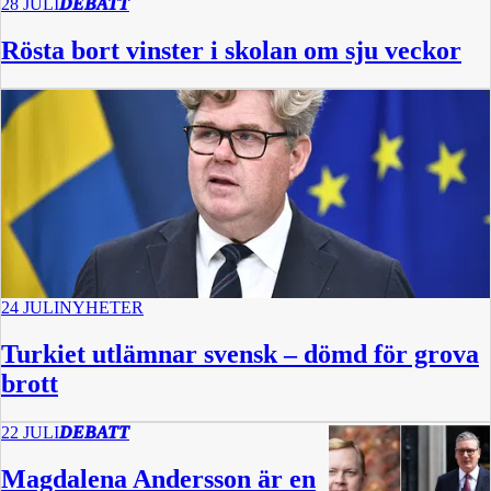
28 JULI
DEBATT
Rösta bort vinster i skolan om sju veckor
24 JULI
NYHETER
Turkiet utlämnar svensk – dömd för grova
brott
22 JULI
DEBATT
Magdalena Andersson är en