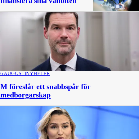
finansiera sina vallöften
6 AUGUSTI
NYHETER
M föreslår ett snabbspår för
medborgarskap