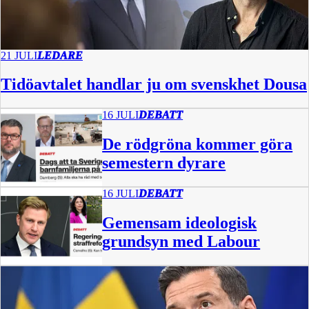
21 JULI
LEDARE
Tidöavtalet handlar ju om svenskhet Dousa
16 JULI
DEBATT
De rödgröna kommer göra
semestern dyrare
16 JULI
DEBATT
Gemensam ideologisk
grundsyn med Labour