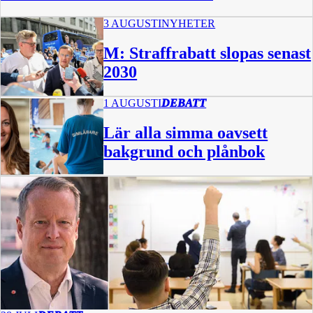
3 AUGUSTI
NYHETER
M: Straffrabatt slopas senast
2030
1 AUGUSTI
DEBATT
Lär alla simma oavsett
bakgrund och plånbok