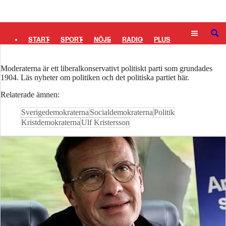
Logga in
Moderaterna (M) – allt om Nya
Moderaterna
SÖK
START
SPORT
NÖJE
RADIO
PLUS
TIPSA
TV
KULTUR
LEDARE
Moderaterna är ett liberalkonservativt politiskt parti som grundades
1904. Läs nyheter om politiken och det politiska partiet här.
Relaterade ämnen:
Sverigedemokraterna
Socialdemokraterna
Politik
Kristdemokraterna
Ulf Kristersson