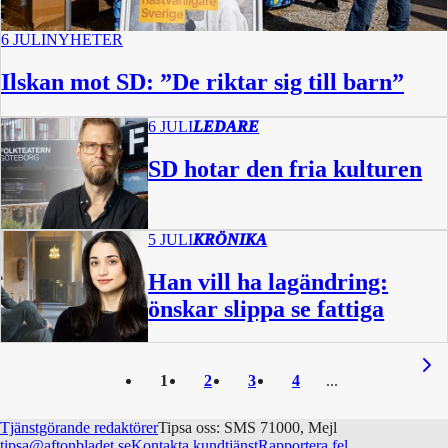
6 JULI
NYHETER
Ilskan mot SD: ”De riktar sig till barn”
6 JULI
LEDARE
SD hotar den fria kulturen
5 JULI
KRÖNIKA
Han vill ha lagändring:
önskar slippa se fattiga
1
2
3
4
Tjänstgörande redaktörer
Tipsa oss: SMS 71000, Mejl
tipsa@aftonbladet.se
Kontakta kundtjänst
Rapportera fel