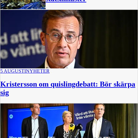
5 AUGUSTI
NYHETER
Kristersson om quislingdebatt: Bör skärpa
sig