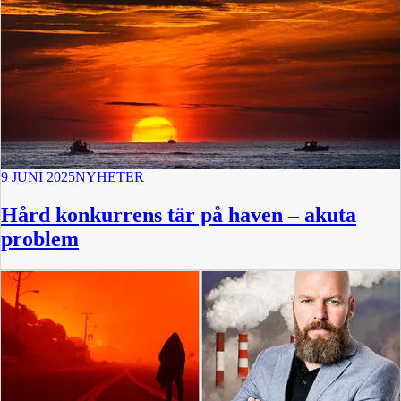
9 JUNI 2025
NYHETER
Hård konkurrens tär på haven – akuta
problem