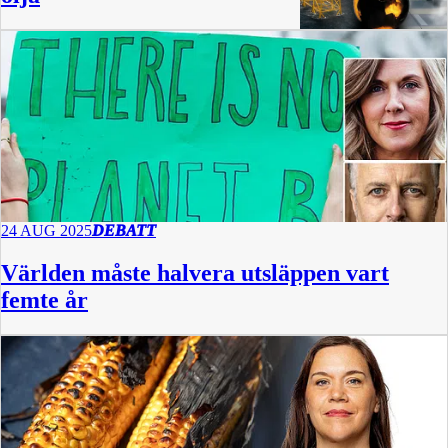
24 AUG 2025
DEBATT
Världen måste halvera utsläppen vart
femte år