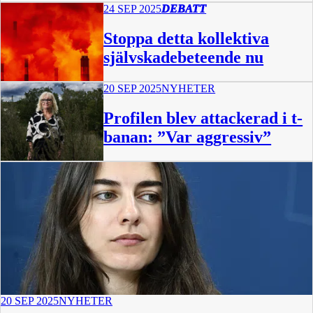
24 SEP 2025
DEBATT
Stoppa detta kollektiva
självskadebeteende nu
20 SEP 2025
NYHETER
Profilen blev attackerad i t-
banan: ”Var aggressiv”
20 SEP 2025
NYHETER