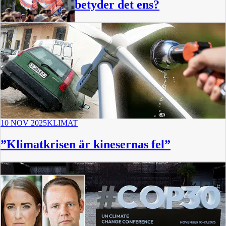
betyder det ens?
10 NOV 2025
KLIMAT
”Klimatkrisen är kinesernas fel”