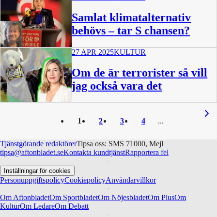
Samlat klimatalternativ
behövs – tar S chansen?
27 APR 2025
KULTUR
Om de är terrorister så vill
jag också vara det
1
2
3
4
Tjänstgörande redaktörer
Tipsa oss: SMS 71000, Mejl
tipsa@aftonbladet.se
Kontakta kundtjänst
Rapportera fel
Inställningar för cookies
Personuppgiftspolicy
Cookiepolicy
Användarvillkor
Om Aftonbladet
Om Sportbladet
Om Nöjesbladet
Om Plus
Om
Kultur
Om Ledare
Om Debatt