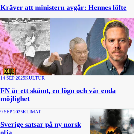
Kräver att ministern avgår: Hennes löfte
14 SEP 2025
KULTUR
FN är ett skämt, en lögn och vår enda
möjlighet
9 SEP 2025
KLIMAT
Sverige satsar på ny norsk
olja