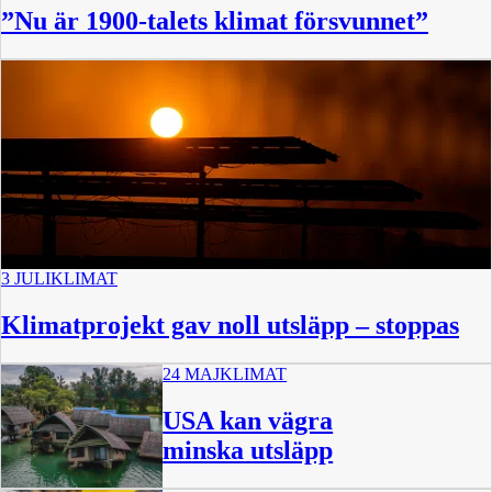
”Nu är 1900-talets klimat försvunnet”
3 JULI
KLIMAT
Klimatprojekt gav noll utsläpp – stoppas
24 MAJ
KLIMAT
USA kan vägra
minska utsläpp