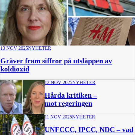
13 NOV 2025
NYHETER
Gräver fram siffror på utsläppen av
koldioxid
12 NOV 2025
NYHETER
Hårda kritiken –
mot regeringen
11 NOV 2025
NYHETER
UNFCCC, IPCC, NDC – vad