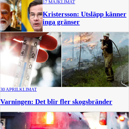
17 MAJ
KLIMAT
Kristersson: Utsläpp känner
inga gränser
30 APRIL
KLIMAT
Varningen: Det blir fler skogsbränder