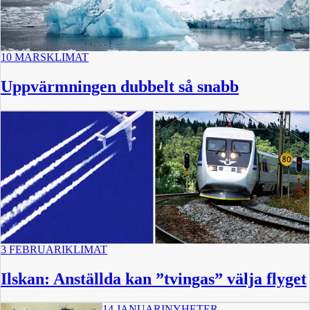
10 MARS
KLIMAT
Uppvärmningen dubbelt så snabb
3 FEBRUARI
KLIMAT
Ilskan: Anställda kan ”tvingas” välja flyget
14 JANUARI
NYHETER