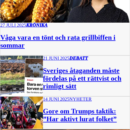
27 JULI 2025
KRÖNIKA
Våga vara en tönt och rata grillbiffen i
sommar
21 JUNI 2025
DEBATT
Sveriges åtaganden måste
fördelas på ett rättvist och
rimligt sätt
14 JUNI 2025
NYHETER
Gore om Trumps taktik:
”Har aktivt lurat folket”