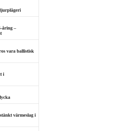
djurplågeri
5-åring –
t
os vara ballistisk
t i
lycka
stänkt värmeslag i