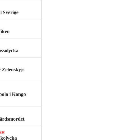
l Sverige
fiken
ussolycka
r Zelenskyjs
ebola i Kongo-
gårdsmordet
ER
ikolycka