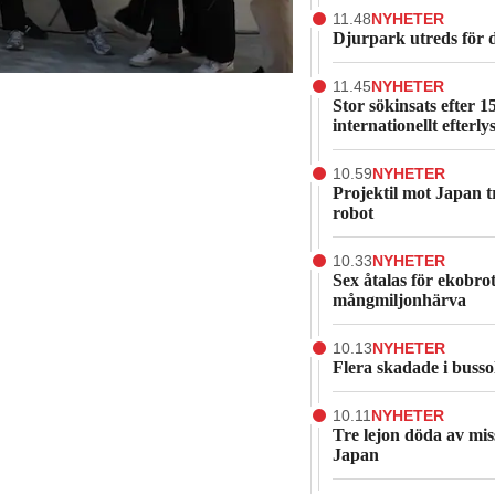
11.48
NYHETER
Djurpark utreds för 
11.45
NYHETER
Stor sökinsats efter 1
internationellt efterlys
10.59
NYHETER
Projektil mot Japan tr
robot
10.33
NYHETER
Sex åtalas för ekobrot
mångmiljonhärva
10.13
NYHETER
Flera skadade i busso
10.11
NYHETER
Tre lejon döda av mis
Japan