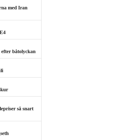
rna med Iran
 E4
t efter båtolyckan
li
sskur
epriser så snart
seth