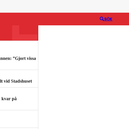
Logga in
SÖK
nnen: ”Gjort vissa
lt vid Stadshuset
a kvar på