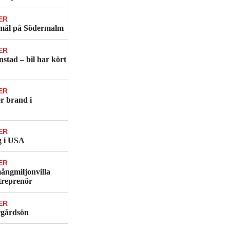
ER
remål på Södermalm
ER
nstad – bil har kört
ER
er brand i
ER
g i USA
ER
mångmiljonvilla
treprenör
ER
rgårdsön