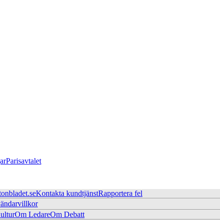
ar
Parisavtalet
tonbladet.se
Kontakta kundtjänst
Rapportera fel
ändarvillkor
ltur
Om Ledare
Om Debatt