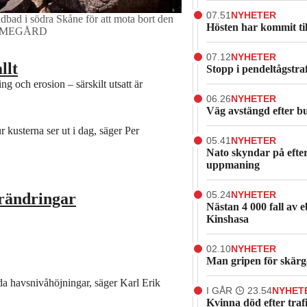
07.51
NYHETER
bad i södra Skåne för att mota bort den
Hösten har kommit til
ELMEGÅRD
07.12
NYHETER
llt
Stopp i pendeltågstra
 och erosion – särskilt utsatt är
06.26
NYHETER
Väg avstängd efter b
 kusterna ser ut i dag, säger Per
05.41
NYHETER
Nato skyndar på efte
uppmaning
05.24
NYHETER
örändringar
Nästan 4 000 fall av 
Kinshasa
02.10
NYHETER
Man gripen för skär
da havsnivåhöjningar, säger Karl Erik
I GÅR
23.54
NYHET
Kvinna död efter traf