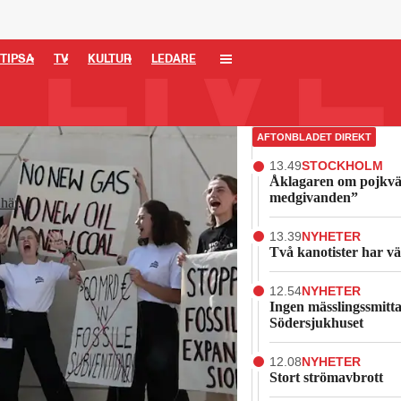
TIPSA
TV
KULTUR
LEDARE
AFTONBLADET DIREKT
13.49
STOCKHOLM
Åklagaren om pojkvä
medgivanden”
här
.
13.39
NYHETER
Två kanotister har vä
12.54
NYHETER
Ingen mässlingssmitt
Södersjukhuset
12.08
NYHETER
Stort strömavbrott