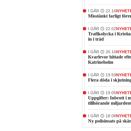
I GÅR
22.16
NYHET
Misstänkt farligt fö
I GÅR
22.02
NYHET
Trafikolycka i Kristia
in i träd
I GÅR
20.16
NYHET
Kvarlevor hittade eft
Katrineholm
I GÅR
19.59
NYHET
Flera döda i skjutnin
I GÅR
19.05
NYHET
Uppgifter: Inbrott i 
tillhörande miljarden
I GÅR
18.08
NYHET
Ny polisinsats på skä