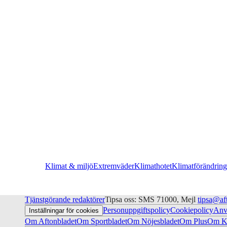
Klimat & miljö
Extremväder
Klimathotet
Klimatförändring
Tjänstgörande redaktörer
Tipsa oss: SMS 71000, Mejl
tipsa@af
Personuppgiftspolicy
Cookiepolicy
Anv
Inställningar för cookies
Om Aftonbladet
Om Sportbladet
Om Nöjesbladet
Om Plus
Om Ku