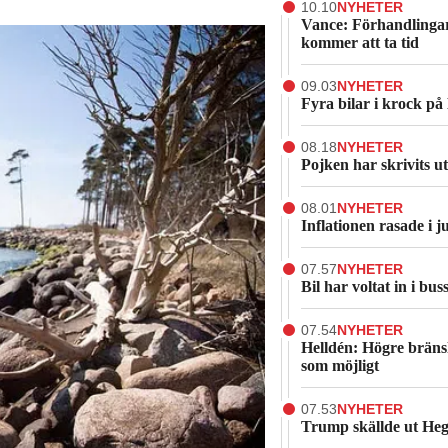
10.10
NYHETER
Vance: Förhandlinga
kommer att ta tid
09.03
NYHETER
Fyra bilar i krock på
08.18
NYHETER
Pojken har skrivits u
08.01
NYHETER
Inflationen rasade i ju
07.57
NYHETER
Bil har voltat in i bu
07.54
NYHETER
Helldén: Högre bränsl
som möjligt
07.53
NYHETER
Trump skällde ut Heg