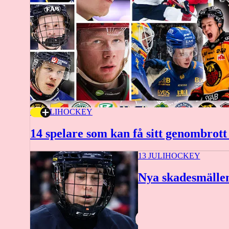
16 JULI
HOCKEY
14 spelare som kan få sitt genombrott
13 JULI
HOCKEY
Nya skadesmälle