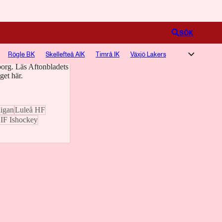
Logga in
SÖK
Rögle BK
Skellefteå AIK
Timrå IK
Växjö Lakers
 Frölunda Indians, är
org. Läs Aftonbladets
get här.
igan
Luleå HF
 IF Ishockey