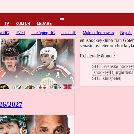
Frölunda HC
TV
KULTUR
LEDARE
da HC
HV 71
Linköping HC
Luleå HF
Malmö Redhawks
Brynäs
Frölunda HC, tidigare kallad
en ishockeyklubb från Göteb
senaste nyheter om hockeyla
Relaterade ämnen:
SHL Svenska hockeyl
Ishockey
Djurgårdens
SHL-slutspelet
26/2027