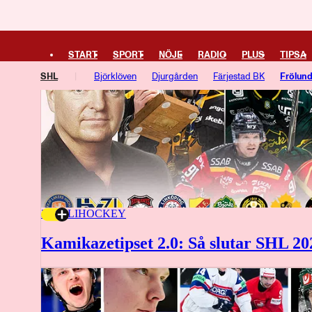
START
SPORT
NÖJE
RADIO
PLUS
TIPSA
SHL
Björklöven
Djurgården
Färjestad BK
Frölun
Örebro HK
20 JULI
HOCKEY
Kamikazetipset 2.0: Så slutar SHL 20