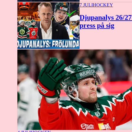
7 JULI
HOCKEY
Djupanalys 26/27
press på sig