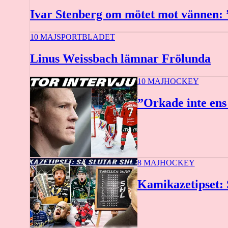
Ivar Stenberg om mötet mot vännen: ”
10 MAJ
SPORTBLADET
Linus Weissbach lämnar Frölunda
10 MAJ
HOCKEY
”Orkade inte ens
8 MAJ
HOCKEY
Kamikazetipset: 