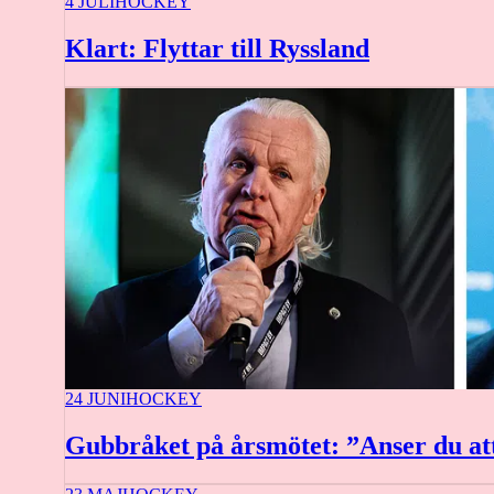
4 JULI
HOCKEY
Klart: Flyttar till Ryssland
24 JUNI
HOCKEY
Gubbråket på årsmötet: ”Anser du att