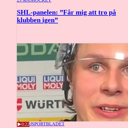
23 MAJ
HOCKEY
SHL-panelen: ”Får mig att tro på
klubben igen”
22 MAJ
SPORTBLADET
0:22