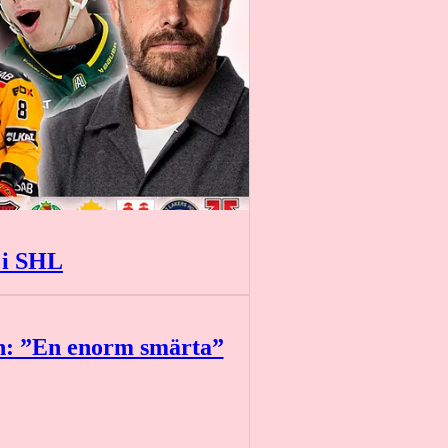
 i SHL
n: ”En enorm smärta”