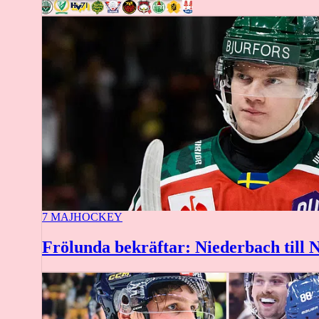
7 MAJ
HOCKEY
Frölunda bekräftar: Niederbach till