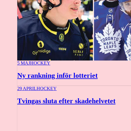
5 MAJ
HOCKEY
Ny rankning inför lotteriet
29 APRIL
HOCKEY
Tvingas sluta efter skadehelvetet