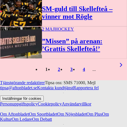
SM-guld till Skellefteå –
vinner mot Rögle
2 MAJ
HOCKEY
”Missen” på arenan:
’Grattis Skellefteå!’
1
2
3
4
Tjänstgörande redaktörer
Tipsa oss: SMS 71000, Mejl
tipsa@aftonbladet.se
Kontakta kundtjänst
Rapportera fel
Inställningar för cookies
Personuppgiftspolicy
Cookiepolicy
Användarvillkor
Om Aftonbladet
Om Sportbladet
Om Nöjesbladet
Om Plus
Om
Kultur
Om Ledare
Om Debatt