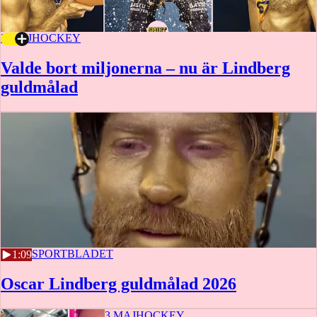
3 MAJ
HOCKEY
Valde bort miljonerna – nu är Lindberg
guldmålad
3 MAJ
SPORTBLADET
1:09
Oscar Lindberg guldmålad 2026
3 MAJ
HOCKEY