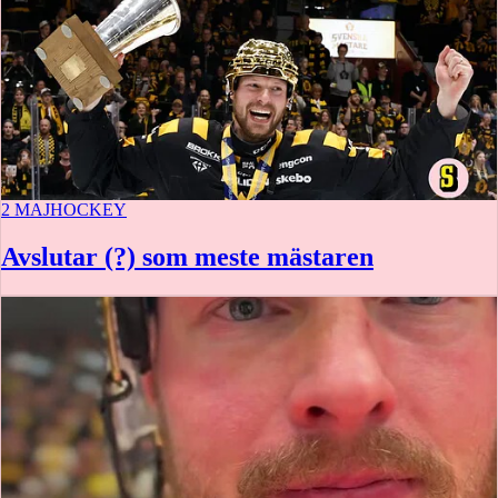
2 MAJ
HOCKEY
Avslutar (?) som meste mästaren