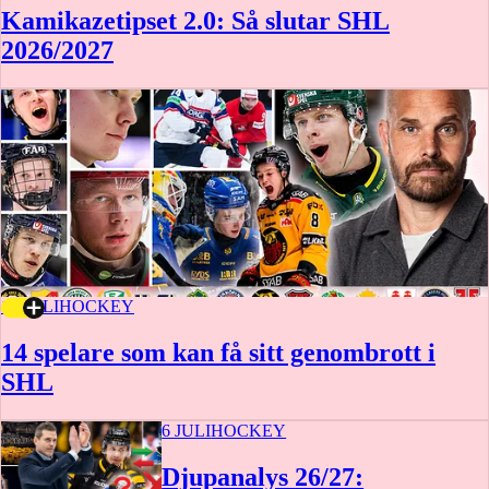
Kamikazetipset 2.0: Så slutar SHL
2026/2027
16 JULI
HOCKEY
14 spelare som kan få sitt genombrott i
SHL
6 JULI
HOCKEY
Djupanalys 26/27: