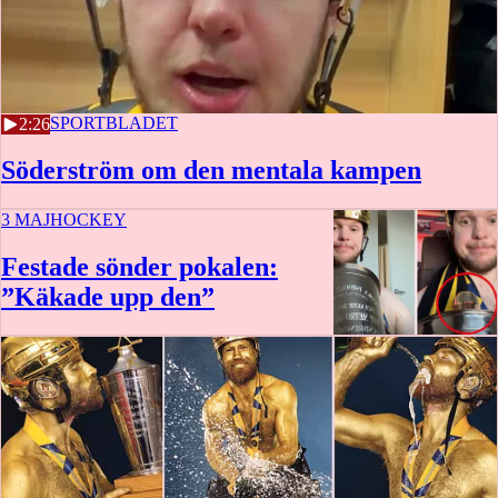
3 MAJ
SPORTBLADET
2:26
Söderström om den mentala kampen
3 MAJ
HOCKEY
Festade sönder pokalen:
”Käkade upp den”