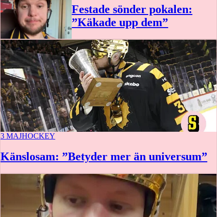
Festade sönder pokalen:
”Käkade upp dem”
0:22
3 MAJ
HOCKEY
Känslosam: ”Betyder mer än universum”