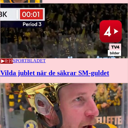
1:11
2 MAJ
SPORTBLADET
0:19
Vilda jublet när de säkrar SM-guldet