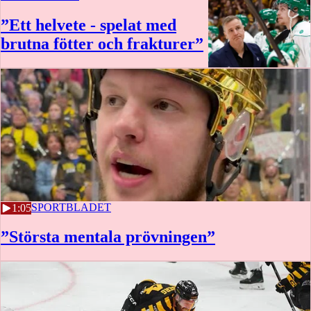
”Ett helvete - spelat med
brutna fötter och frakturer”
2 MAJ
SPORTBLADET
1:05
”Största mentala prövningen”