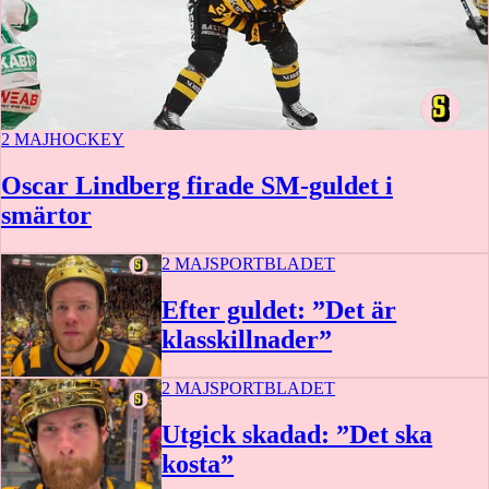
2 MAJ
HOCKEY
Oscar Lindberg firade SM-guldet i
smärtor
2 MAJ
SPORTBLADET
Efter guldet: ”Det är
klasskillnader”
2 MAJ
SPORTBLADET
0:47
Utgick skadad: ”Det ska
kosta”