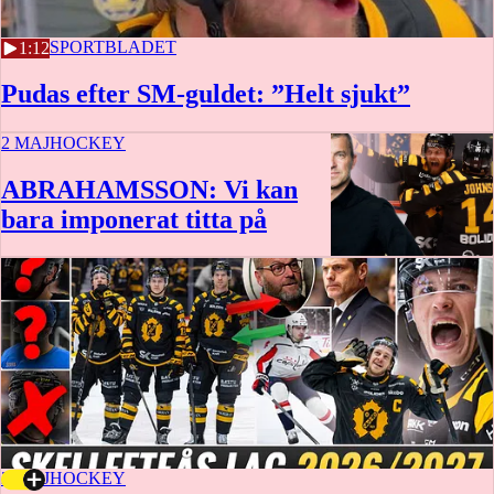
2 MAJ
SPORTBLADET
1:12
Pudas efter SM-guldet: ”Helt sjukt”
2 MAJ
HOCKEY
ABRAHAMSSON: Vi kan
bara imponerat titta på
2 MAJ
HOCKEY