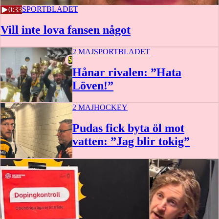
2 MAJ
SPORTBLADET
0:33
Vill inte lova fansen något
2 MAJ
SPORTBLADET
Hånar rivalen: ”Hata
Löven!”
2 MAJ
HOCKEY
1:06
Pudas fick byta öl mot
vatten: ”Jag blir tokig”