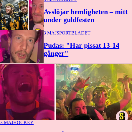
Avslöjar hemligheten – mitt
under guldfesten
3 MAJ
SPORTBLADET
Pudas: "Har pissat 13-14
gånger"
1:31
3 MAJ
HOCKEY