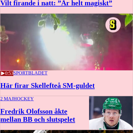
Vilt firande i natt: ”Är helt magiskt”
3 MAJ
SPORTBLADET
0:53
Här firar Skellefteå SM-guldet
2 MAJ
HOCKEY
Fredrik Olofsson åkte
mellan BB och slutspelet