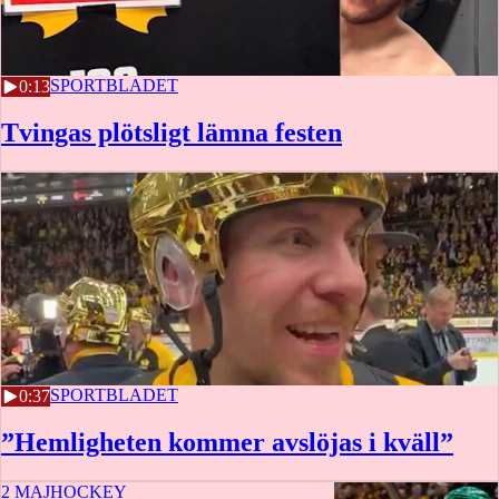
2 MAJ
SPORTBLADET
0:13
Tvingas plötsligt lämna festen
2 MAJ
SPORTBLADET
0:37
”Hemligheten kommer avslöjas i kväll”
2 MAJ
HOCKEY