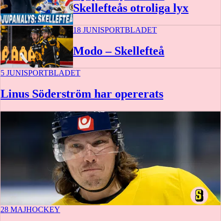
Skellefteås otroliga lyx
18 JUNI
SPORTBLADET
Modo – Skellefteå
5 JUNI
SPORTBLADET
20 augusti
Linus Söderström har opererats
28 MAJ
HOCKEY