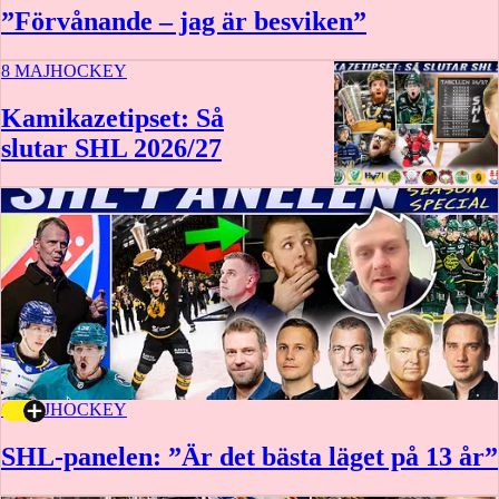
”Förvånande – jag är besviken”
8 MAJ
HOCKEY
Kamikazetipset: Så
slutar SHL 2026/27
6 MAJ
HOCKEY
SHL-panelen: ”Är det bästa läget på 13 år”