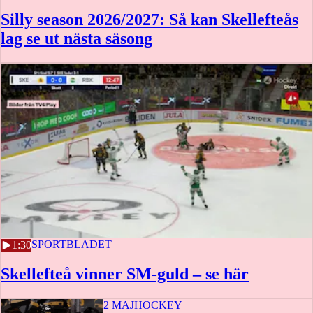
Silly season 2026/2027: Så kan Skellefteås
lag se ut nästa säsong
2 MAJ
SPORTBLADET
1:30
Skellefteå vinner SM-guld – se här
2 MAJ
HOCKEY