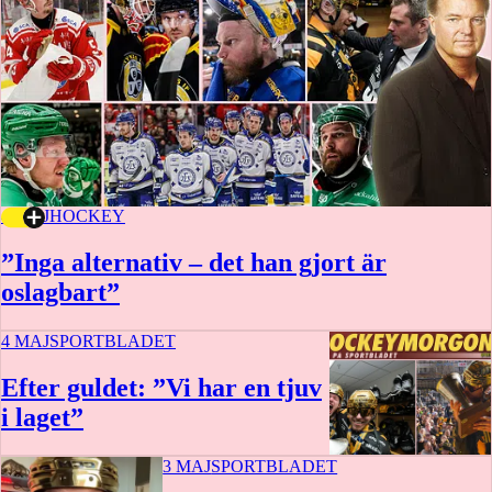
4 MAJ
HOCKEY
”Inga alternativ – det han gjort är
oslagbart”
4 MAJ
SPORTBLADET
Efter guldet: ”Vi har en tjuv
i laget”
3 MAJ
SPORTBLADET
1 t 19 m