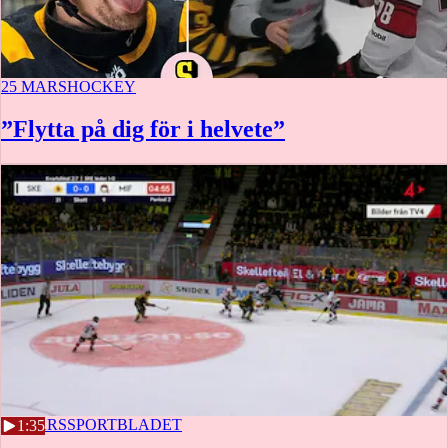
25 MARS
HOCKEY
”Flytta på dig för i helvete”
25 MARS
SPORTBLADET
1:35