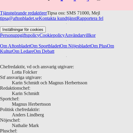
Tjänstgörande redaktörer
Tipsa oss: SMS 71000, Mejl
tipsa@aftonbladet.se
Kontakta kundtjänst
Rapportera fel
Inställningar för cookies
Personuppgiftspolicy
Cookiepolicy
Användarvillkor
Om Aftonbladet
Om Sportbladet
Om Nöjesbladet
Om Plus
Om
Kultur
Om Ledare
Om Debatt
Chefredaktör, vd och ansvarig utgivare:
Lotta Folcker
Stf ansvariga utgivare:
Karin Schmidt och Magnus Herbertsson
Redaktionschef:
Karin Schmidt
Sportchef:
Magnus Herbertsson
Politisk chefredaktör:
Anders Lindberg
Nöjeschef:
Nathalie Mark
Pluschef: