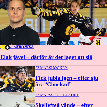
24 MARS
KRÖNIKA
Elak jävel – därför är det laget att slå
23 MARS
HOCKEY
Fick jubla igen – efter sju
år: ”Chockad”
23 MARS
SPORTBLADET
Skellefteå vände – efter