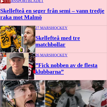
27 MARS
SPORTBLADET
1:11
Skellefteå en seger från semi – vann tredje
raka mot Malmö
27 MARS
HOCKEY
Skellefteå med tre
matchbollar
26 MARS
HOCKEY
”Fick nobben av de flesta
klubbarna”