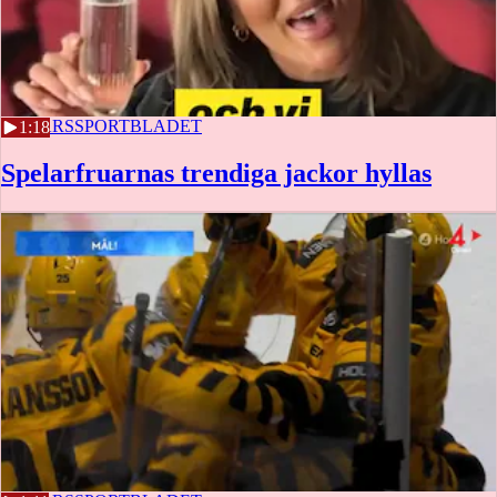
28 MARS
SPORTBLADET
1:18
Spelarfruarnas trendiga jackor hyllas