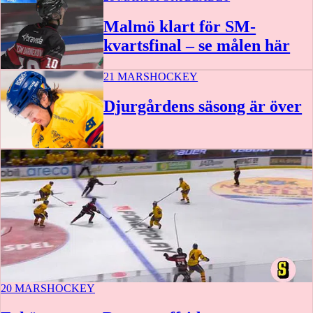
Malmö klart för SM-
kvartsfinal – se målen här
21 MARS
HOCKEY
1:27
Djurgårdens säsong är över
20 MARS
HOCKEY