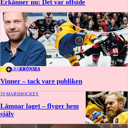
Erkänner nu: Det var offside
20 MARS
KRÖNIKA
Vinner – tack vare publiken
19 MARS
HOCKEY
Lämnar laget – flyger hem
själv