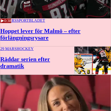
29 MARS
SPORTBLADET
0:38
Hoppet lever för Malmö – efter
förlängningsrysare
29 MARS
HOCKEY
Räddar serien efter
dramatik