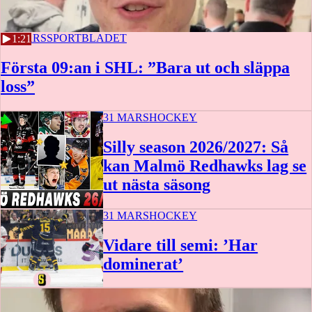
31 MARS
SPORTBLADET
1:21
Första 09:an i SHL: ”Bara ut och släppa
loss”
31 MARS
HOCKEY
Silly season 2026/2027: Så
kan Malmö Redhawks lag se
ut nästa säsong
31 MARS
HOCKEY
Vidare till semi: ’Har
dominerat’