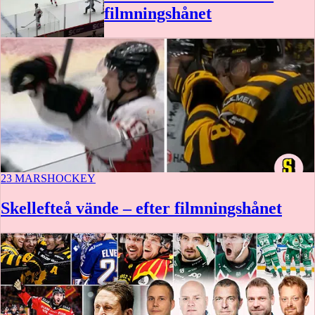
filmningshånet
1:35
23 MARS
HOCKEY
Skellefteå vände – efter filmningshånet