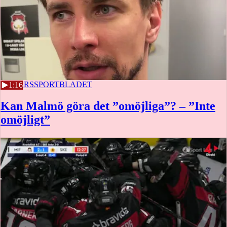
29 MARS
SPORTBLADET
1:16
Kan Malmö göra det ”omöjliga”? – ”Inte
omöjligt”