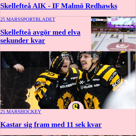
Skellefteå AIK - IF Malmö Redhawks
25 MARS
SPORTBLADET
Skellefteå avgör med elva
sekunder kvar
1:37
25 MARS
HOCKEY
Kastar sig fram med 11 sek kvar