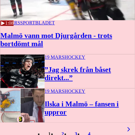
19 MARS
SPORTBLADET
1:08
Malmö vann mot Djurgården - trots
bortdömt mål
19 MARS
HOCKEY
”Jag skrek från båset
direkt...”
19 MARS
HOCKEY
Ilska i Malmö – fansen i
uppror
1
2
3
4