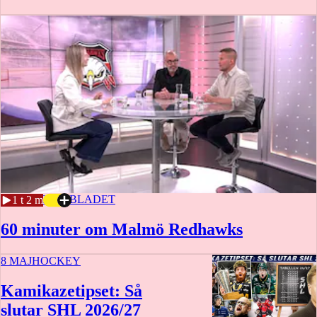
7 JUNI
SPORTBLADET
1 t 2 m
60 minuter om Malmö Redhawks
8 MAJ
HOCKEY
Kamikazetipset: Så
slutar SHL 2026/27