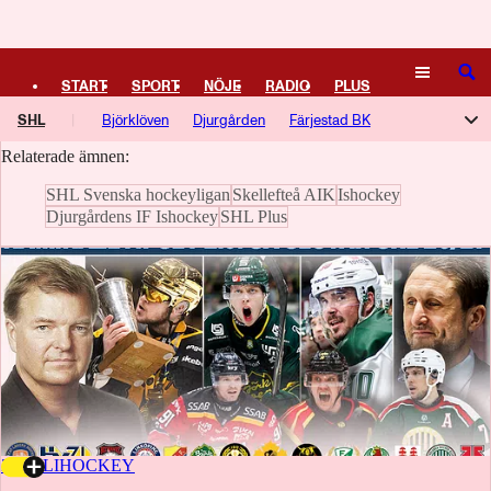
Logga in
Malmö Redhawks
SÖK
START
SPORT
NÖJE
RADIO
PLUS
Här samlar vi artiklar, video och poddavsnitt om Malmö Redhawks.
SHL
Björklöven
Djurgården
Färjestad BK
TIPSA
TV
KULTUR
LEDARE
Relaterade ämnen:
Frölunda HC
HV 71
Linköping HC
Luleå HF
SHL Svenska hockeyligan
Skellefteå AIK
Ishockey
Malmö Redhawks
Brynäs
Rögle BK
Skellefteå AIK
Djurgårdens IF Ishockey
SHL Plus
Timrå IK
Växjö Lakers
Örebro HK
20 JULI
HOCKEY