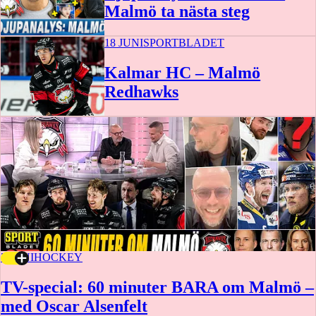
Malmö ta nästa steg
18 JUNI
SPORTBLADET
Kalmar HC – Malmö
Redhawks
20 augusti
7 JUNI
HOCKEY
TV-special: 60 minuter BARA om Malmö –
med Oscar Alsenfelt