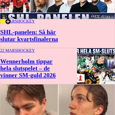
23 MARS
HOCKEY
SHL-panelen: Så här
slutar kvartsfinalerna
22 MARS
HOCKEY
Wennerholm tippar
hela slutspelet – de
vinner SM-guld 2026