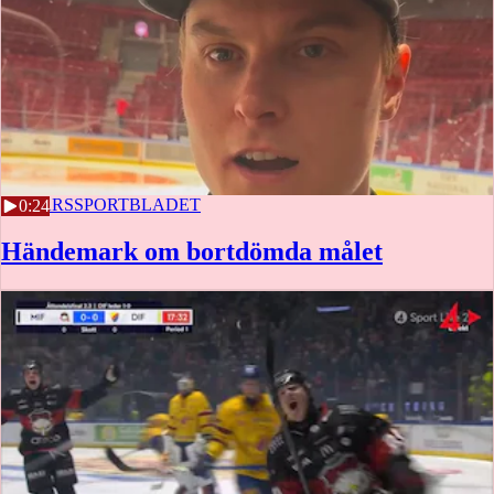
19 MARS
SPORTBLADET
0:24
Händemark om bortdömda målet