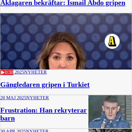
Åklagaren bekräftar: Ismail Abdo gripen
4 JULI 2025
NYHETER
0:30
Gängledaren gripen i Turkiet
20 MAJ 2025
NYHETER
Frustration: Han rekryterar
barn
30 APR 2025
NYHETER
31 min