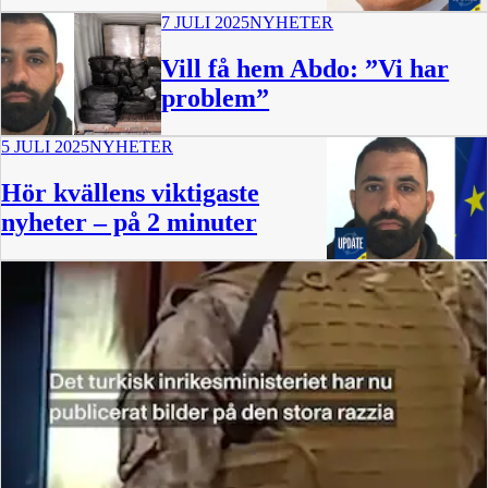
7 JULI 2025
NYHETER
2:20
Vill få hem Abdo: ”Vi har
problem”
5 JULI 2025
NYHETER
Hör kvällens viktigaste
nyheter – på 2 minuter
2:08