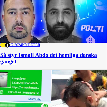
22 AUG 2024
NYHETER
Så styr Ismail Abdo det hemliga danska
gänget