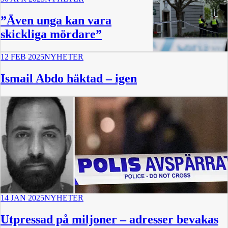
”Även unga kan vara
skickliga mördare”
12 FEB 2025
NYHETER
9 min
Ismail Abdo häktad – igen
14 JAN 2025
NYHETER
Utpressad på miljoner – adresser bevakas