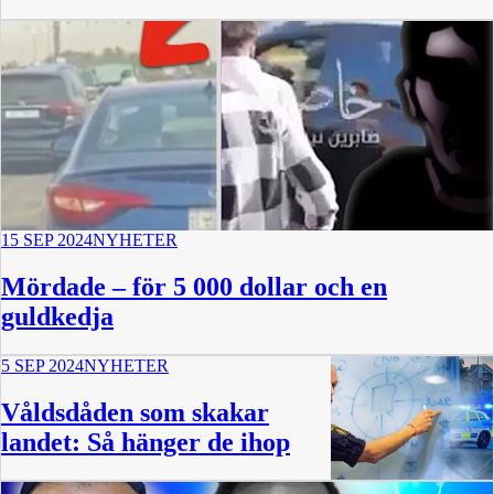
15 SEP 2024
NYHETER
Mördade – för 5 000 dollar och en
guldkedja
5 SEP 2024
NYHETER
Våldsdåden som skakar
landet: Så hänger de ihop