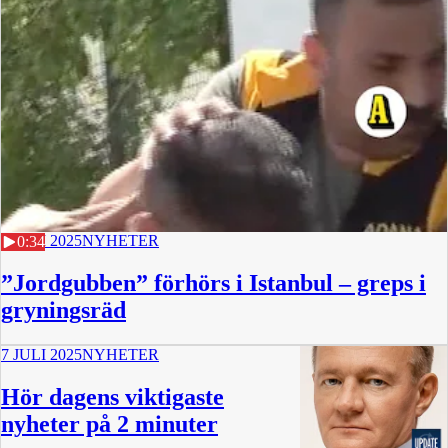
7 JULI 2025
NYHETER
0:34
”Jordgubben” förhörs i Istanbul – greps i
gryningsräd
7 JULI 2025
NYHETER
Hör dagens viktigaste
nyheter på 2 minuter