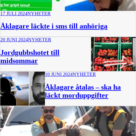
17 JULI 2024
NYHETER
Åklagare läckte i sms till anhöriga
20 JUNI 2024
NYHETER
Jordgubbshotet till
midsommar
10 JUNI 2024
NYHETER
10 min
Åklagare åtalas – ska ha
läckt morduppgifter