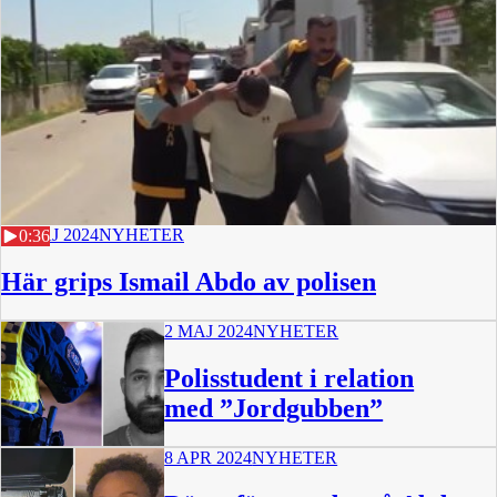
27 MAJ 2024
NYHETER
0:36
Här grips Ismail Abdo av polisen
2 MAJ 2024
NYHETER
Polisstudent i relation
med ”Jordgubben”
8 APR 2024
NYHETER