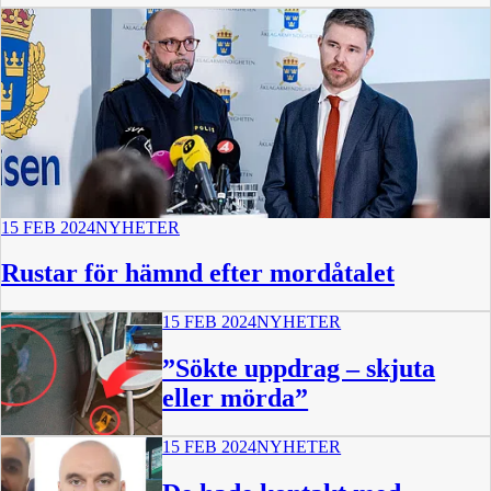
15 FEB 2024
NYHETER
Rustar för hämnd efter mordåtalet
15 FEB 2024
NYHETER
”Sökte uppdrag – skjuta
eller mörda”
15 FEB 2024
NYHETER