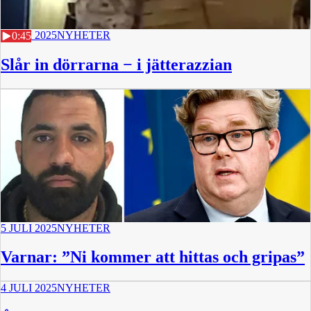
5 JULI 2025
NYHETER
0:45
Slår in dörrarna − i jätterazzian
5 JULI 2025
NYHETER
Varnar: ”Ni kommer att hittas och gripas”
4 JULI 2025
NYHETER