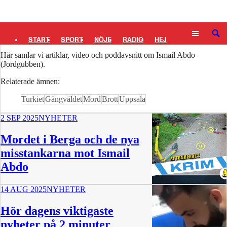
Logga in
Ismail Abdo (Jordgubben)
SÖK
START
SPORT
NÖJE
RADIO
HEJ
Här samlar vi artiklar, video och poddavsnitt om Ismail Abdo
PLUS
TIPSA
TV
KULTUR
LEDARE
(Jordgubben).
Relaterade ämnen:
Turkiet
Gängvåldet
Mord
Brott
Uppsala
2 SEP 2025
NYHETER
Mordet i Berga och de nya
misstankarna mot Ismail
Abdo
14 AUG 2025
NYHETER
27 min
Hör dagens viktigaste
nyheter på 2 minuter