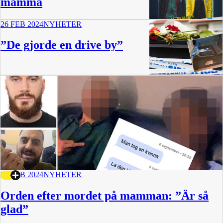
mamma
26 FEB 2024
NYHETER
38 min
”De gjorde en drive by”
20 FEB 2024
NYHETER
Orden efter mordet på mamman: ”Är så
glad”