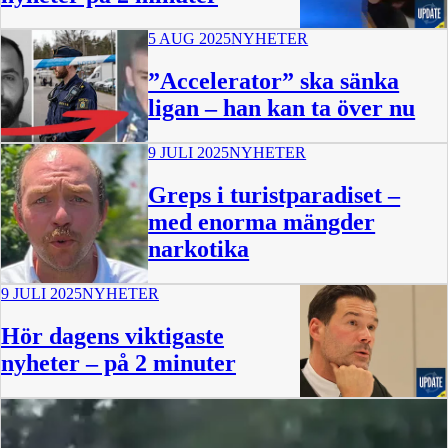
5 AUG 2025
NYHETER
2:14
”Accelerator” ska sänka
ligan – han kan ta över nu
9 JULI 2025
NYHETER
Greps i turistparadiset –
med enorma mängder
narkotika
9 JULI 2025
NYHETER
0:44
Hör dagens viktigaste
nyheter – på 2 minuter
2:20