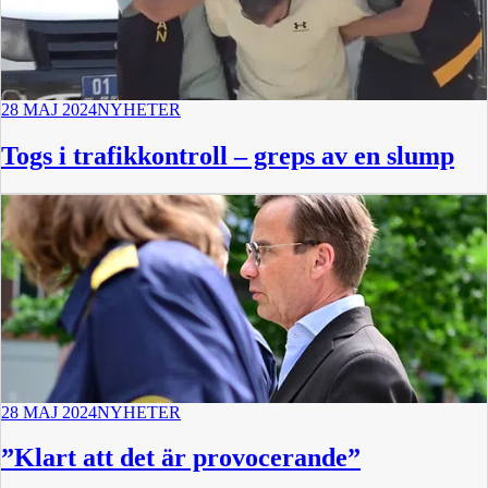
28 MAJ 2024
NYHETER
Togs i trafikkontroll – greps av en slump
28 MAJ 2024
NYHETER
”Klart att det är provocerande”