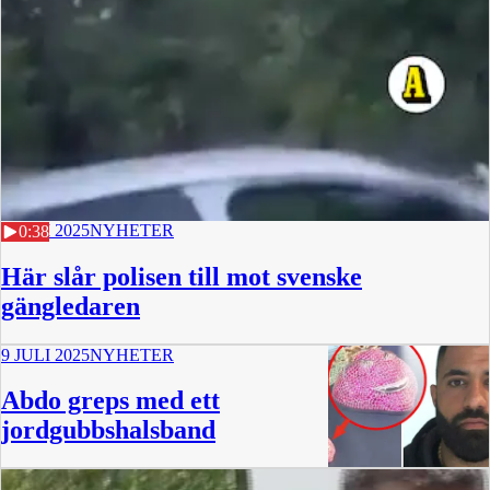
9 JULI 2025
NYHETER
0:38
Här slår polisen till mot svenske
gängledaren
9 JULI 2025
NYHETER
Abdo greps med ett
jordgubbshalsband