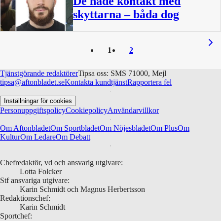
De hade kontakt med
skyttarna – båda dog
1
2
Tjänstgörande redaktörer
Tipsa oss: SMS 71000, Mejl
tipsa@aftonbladet.se
Kontakta kundtjänst
Rapportera fel
Inställningar för cookies
Personuppgiftspolicy
Cookiepolicy
Användarvillkor
Om Aftonbladet
Om Sportbladet
Om Nöjesbladet
Om Plus
Om
Kultur
Om Ledare
Om Debatt
Chefredaktör, vd och ansvarig utgivare:
Lotta Folcker
Stf ansvariga utgivare:
Karin Schmidt och Magnus Herbertsson
Redaktionschef:
Karin Schmidt
Sportchef: