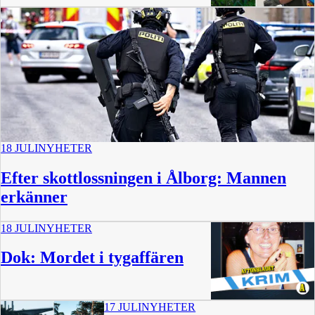
18 JULI
NYHETER
Efter skottlossningen i Ålborg: Mannen
erkänner
18 JULI
NYHETER
Dok: Mordet i tygaffären
17 JULI
NYHETER
38 min