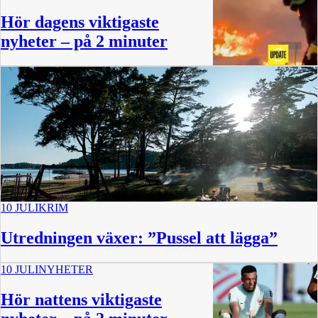
Hör dagens viktigaste
nyheter – på 2 minuter
2:34
10 JULI
KRIM
Utredningen växer: ”Pussel att lägga”
10 JULI
NYHETER
Hör nattens viktigaste