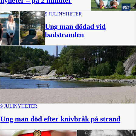
nyheter – på 2 minuter
9 JULI
NYHETER
2:34
Ung man dödad vid
badstranden
9 JULI
NYHETER
Ung man död efter knivbråk på strand