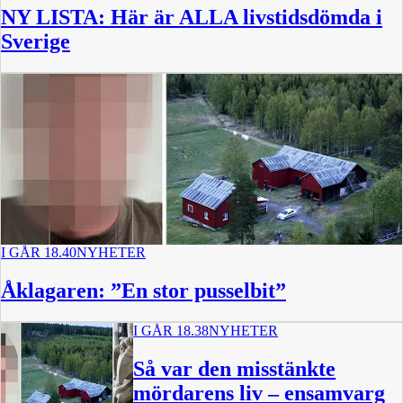
NY LISTA: Här är ALLA livstidsdömda i
Sverige
I GÅR 18.40
NYHETER
Åklagaren: ”En stor pusselbit”
I GÅR 18.38
NYHETER
Så var den misstänkte
mördarens liv – ensamvarg