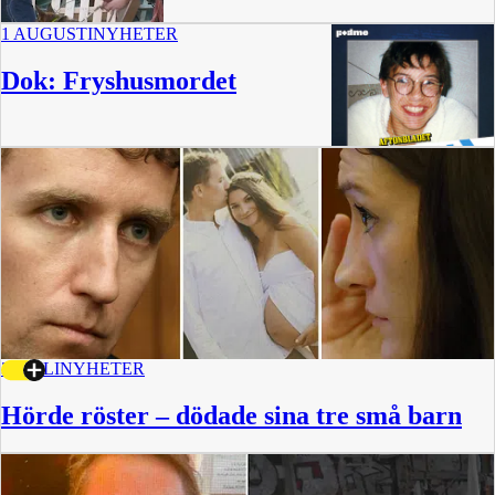
1 AUGUSTI
NYHETER
0:33
Dok: Fryshusmordet
53 min
31 JULI
NYHETER
Hörde röster – dödade sina tre små barn