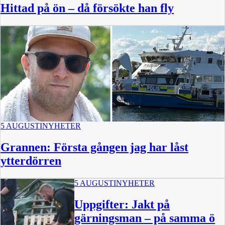
Hittad på ön – då försökte han fly
5 AUGUSTI
NYHETER
Grannen: Första gången jag har låst
ytterdörren
5 AUGUSTI
NYHETER
Uppgifter: Jakt på
gärningsman – på samma ö