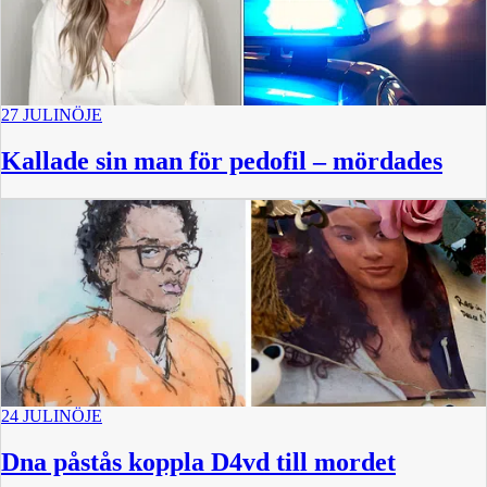
27 JULI
NÖJE
Kallade sin man för pedofil – mördades
24 JULI
NÖJE
Dna påstås koppla D4vd till mordet