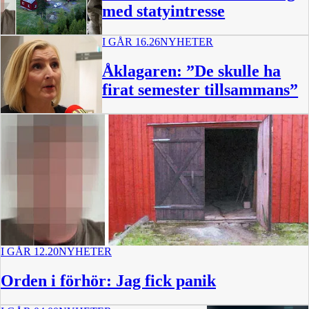
med statyintresse
I GÅR 16.26
NYHETER
Åklagaren: ”De skulle ha
firat semester tillsammans”
1:54
I GÅR 12.20
NYHETER
Orden i förhör: Jag fick panik