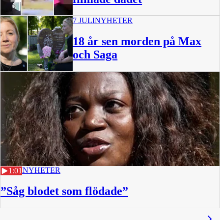
7 JULI
NYHETER
18 år sen morden på Max
och Saga
6 JULI
NYHETER
1:01
”Såg blodet som flödade”