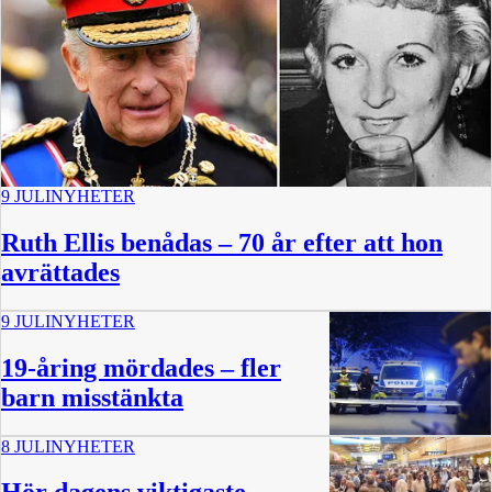
9 JULI
NYHETER
Ruth Ellis benådas – 70 år efter att hon
avrättades
9 JULI
NYHETER
19-åring mördades – fler
barn misstänkta
8 JULI
NYHETER