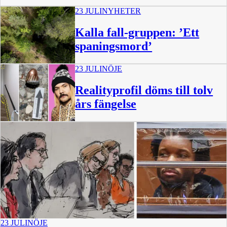
23 JULI
NYHETER
Kalla fall-gruppen: ’Ett
spaningsmord’
23 JULI
NÖJE
Realityprofil döms till tolv
års fängelse
23 JULI
NÖJE