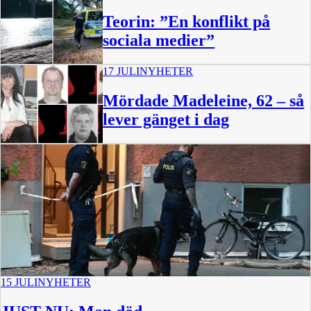
Teorin: ”En konflikt på
sociala medier”
17 JULI
NYHETER
Mördade Madeleine, 62 – så
lever gänget i dag
15 JULI
NYHETER