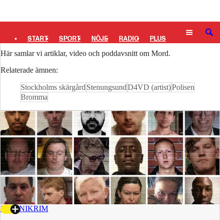
Logga in
Mord
SÖK
START
SPORT
NÖJE
RADIO
PLUS
Här samlar vi artiklar, video och poddavsnitt om Mord.
TIPSA
TV
KULTUR
LEDARE
Relaterade ämnen:
Stockholms skärgård
Stenungsund
D4VD (artist)
Polisen
Bromma
30 JUNI
KRIM