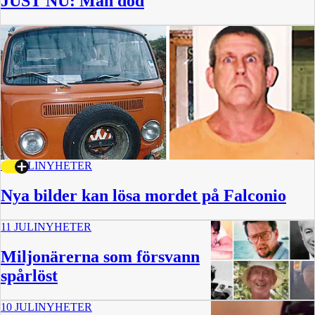
JUST NU: Man död
15 JULI
NYHETER
Nya bilder kan lösa mordet på Falconio
11 JULI
NYHETER
Miljonärerna som försvann
spårlöst
10 JULI
NYHETER