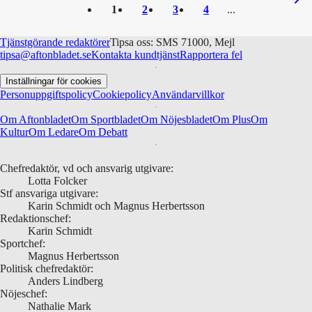
1
2
3
4
Tjänstgörande redaktörer
Tipsa oss: SMS 71000, Mejl
tipsa@aftonbladet.se
Kontakta kundtjänst
Rapportera fel
Inställningar för cookies
Personuppgiftspolicy
Cookiepolicy
Användarvillkor
Om Aftonbladet
Om Sportbladet
Om Nöjesbladet
Om Plus
Om
Kultur
Om Ledare
Om Debatt
Chefredaktör, vd och ansvarig utgivare:
Lotta Folcker
Stf ansvariga utgivare:
Karin Schmidt och Magnus Herbertsson
Redaktionschef:
Karin Schmidt
Sportchef:
Magnus Herbertsson
Politisk chefredaktör:
Anders Lindberg
Nöjeschef:
Nathalie Mark