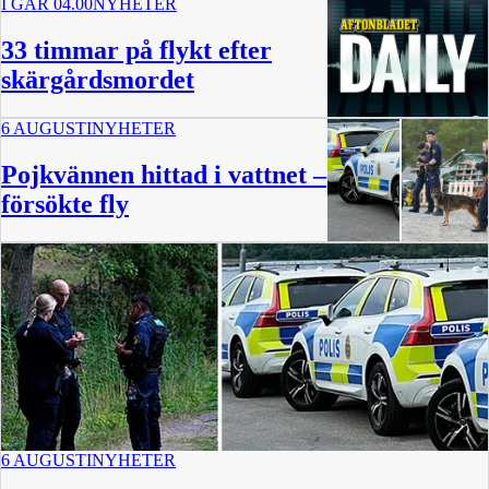
I GÅR 04.00
NYHETER
33 timmar på flykt efter
skärgårdsmordet
6 AUGUSTI
NYHETER
8 min
Pojkvännen hittad i vattnet –
försökte fly
6 AUGUSTI
NYHETER