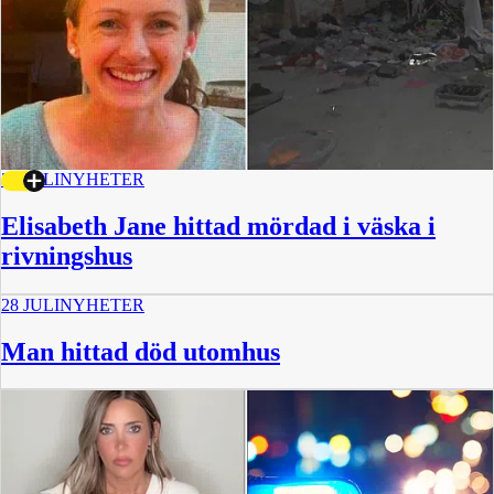
30 JULI
NYHETER
Elisabeth Jane hittad mördad i väska i
rivningshus
28 JULI
NYHETER
Man hittad död utomhus