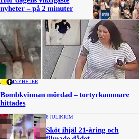
Hör dagens viktigaste
nyheter – på 2 minuter
2:28
8 JULI
NYHETER
Bombkvinnan mördad – tortyrkammare
hittades
8 JULI
KRIM
Sköt ihjäl 21-åring och
filmade dådet