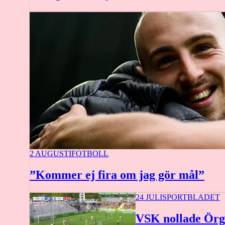
2 AUGUSTI
FOTBOLL
”Kommer ej fira om jag gör mål”
24 JULI
SPORTBLADET
VSK nollade Örg