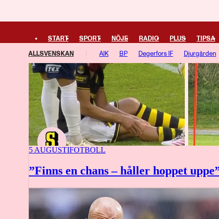
START
SPORT
NÖJE
RADIO
PLUS
TIPSA
ALLSVENSKAN
AIK
BP
Degerfors IF
Djurgården
Västerås SK
Örgryte
5 AUGUSTI
FOTBOLL
”Finns en chans – håller hoppet uppe