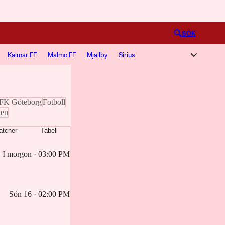
Logga in
SÖK
Kalmar FF
Malmö FF
Mjällby
Sirius
o och poddavsnitt om
IFK Göteborg
Fotboll
en
atcher
Tabell
I morgon · 03:00 PM
Sön 16 · 02:00 PM