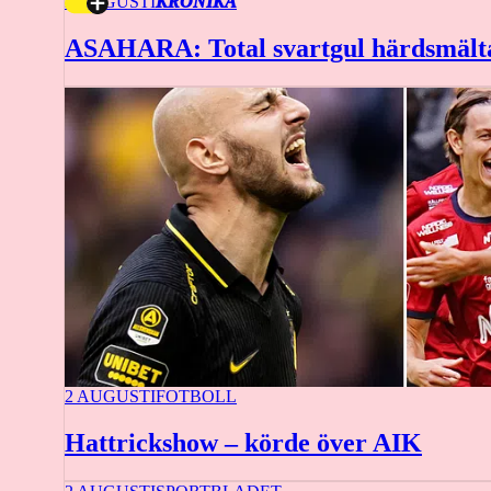
2 AUGUSTI
KRÖNIKA
ASAHARA: Total svartgul härdsmält
2 AUGUSTI
FOTBOLL
Hattrickshow – körde över AIK