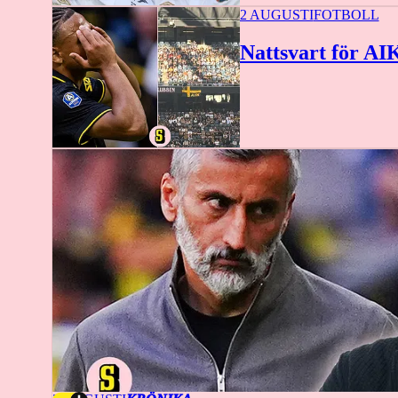
0:29
2 AUGUSTI
FOTBOLL
Nattsvart för AIK