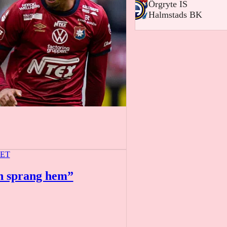
-
Örgryte IS
-
Halmstads BK
ET
en sprang hem”