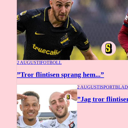
2 AUGUSTI
FOTBOLL
”Tror flintisen sprang hem...”
2 AUGUSTI
SPORTBLAD
”Jag tror flintis