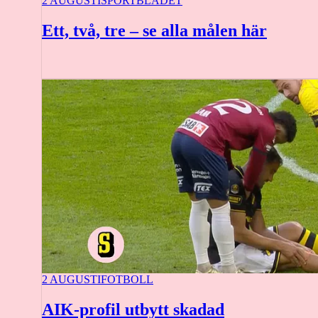
2 AUGUSTI
SPORTBLADET
Ett, två, tre – se alla målen här
2 AUGUSTI
FOTBOLL
AIK-profil utbytt skadad