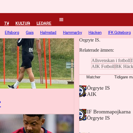
Örgryte IS
TV
KULTUR
LEDARE
Elfsborg
Gais
Halmstad
Hammarby
Häcken
IFK Göteborg
Här samlar vi artiklar, vide
Örgryte IS.
Relaterade ämnen:
Allsvenskan i fotboll
AIK Fotboll
BK Häck
Matcher
Tidigare m
-
Örgryte IS
-
AIK
”
-
IF Brommapojkarna
-
Örgryte IS