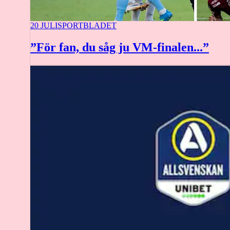
20 JULI
SPORTBLADET
”För fan, du såg ju VM-finalen...”