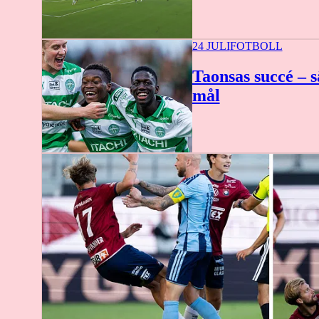
1:49
24 JULI
FOTBOLL
Taonsas succé – 
mål