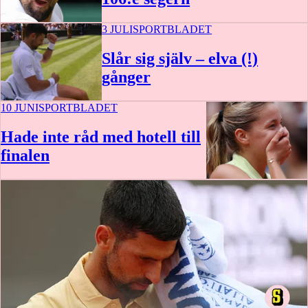
3 JULI
SPORTBLADET
Slår sig själv – elva (!)
gånger
10 JUNI
SPORTBLADET
Hade inte råd med hotell till
finalen
15 min