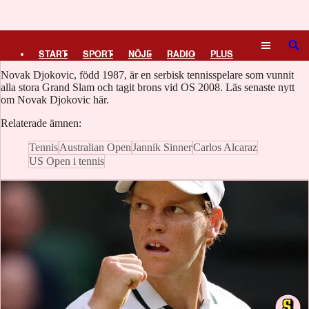
Logga in
Novak Djokovic
SÖK
START
SPORT
NÖJE
RADIO
PLUS
Novak Djokovic, född 1987, är en serbisk tennisspelare som vunnit
TIPSA
TV
KULTUR
LEDARE
alla stora Grand Slam och tagit brons vid OS 2008. Läs senaste nytt
om Novak Djokovic här.
Relaterade ämnen:
Tennis
Australian Open
Jannik Sinner
Carlos Alcaraz
US Open i tennis