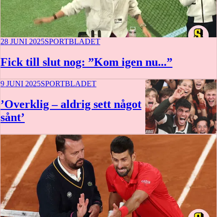
28 JUNI 2025
SPORTBLADET
Fick till slut nog: ”Kom igen nu...”
9 JUNI 2025
SPORTBLADET
’Overklig – aldrig sett något
sånt’
12 min