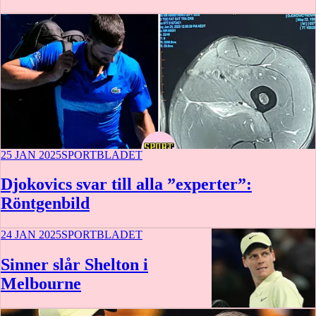
25 JAN 2025
SPORTBLADET
Djokovics svar till alla ”experter”:
Röntgenbild
24 JAN 2025
SPORTBLADET
Sinner slår Shelton i
Melbourne