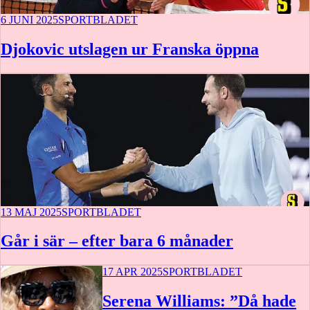
6 JUNI 2025
SPORTBLADET
Djokovic utslagen ur Franska öppna
13 MAJ 2025
SPORTBLADET
Går i sär – efter bara 6 månader
17 APR 2025
SPORTBLADET
Serena Williams: ”Då hade