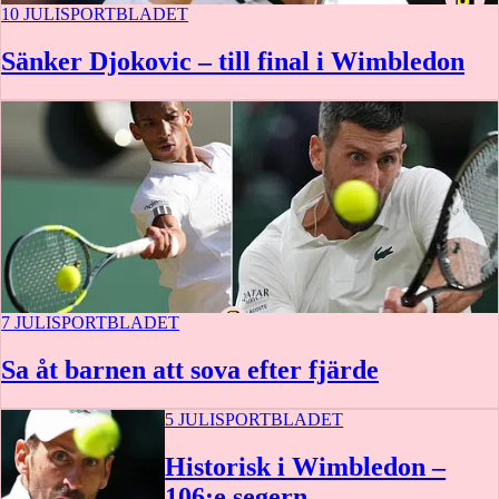
10 JULI
SPORTBLADET
Sänker Djokovic – till final i Wimbledon
7 JULI
SPORTBLADET
Sa åt barnen att sova efter fjärde
5 JULI
SPORTBLADET
Historisk i Wimbledon –
106:e segern