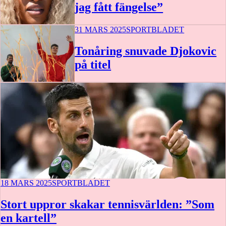
jag fått fängelse”
31 MARS 2025
SPORTBLADET
Tonåring snuvade Djokovic
på titel
18 MARS 2025
SPORTBLADET
Stort uppror skakar tennisvärlden: ”Som
en kartell”