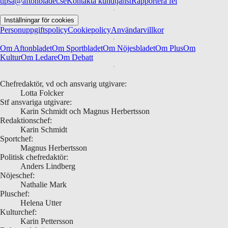
tipsa@aftonbladet.se
Kontakta kundtjänst
Rapportera fel
Inställningar för cookies
Personuppgiftspolicy
Cookiepolicy
Användarvillkor
Om Aftonbladet
Om Sportbladet
Om Nöjesbladet
Om Plus
Om
Kultur
Om Ledare
Om Debatt
Chefredaktör, vd och ansvarig utgivare:
Lotta Folcker
Stf ansvariga utgivare:
Karin Schmidt och Magnus Herbertsson
Redaktionschef:
Karin Schmidt
Sportchef:
Magnus Herbertsson
Politisk chefredaktör:
Anders Lindberg
Nöjeschef:
Nathalie Mark
Pluschef:
Helena Utter
Kulturchef:
Karin Pettersson