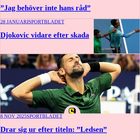
”Jag behöver inte hans råd”
28 JANUARI
SPORTBLADET
Djokovic vidare efter skada
8 NOV 2025
SPORTBLADET
Drar sig ur efter titeln: ”Ledsen”