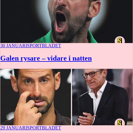
30 JANUARI
SPORTBLADET
Galen rysare – vidare i natten
29 JANUARI
SPORTBLADET