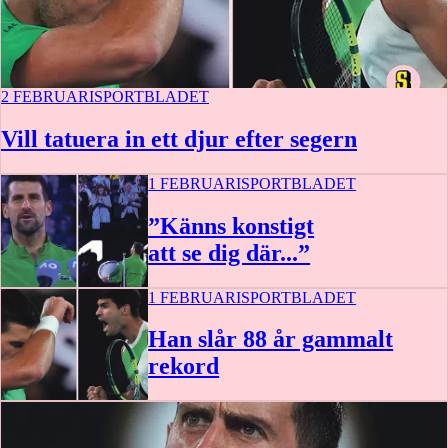
2 FEBRUARI
SPORTBLADET
Vill tatuera in ett djur efter segern
1 FEBRUARI
SPORTBLADET
”Känns konstigt
att se dig där...”
1 FEBRUARI
SPORTBLADET
Han slår 88 år gammalt
rekord