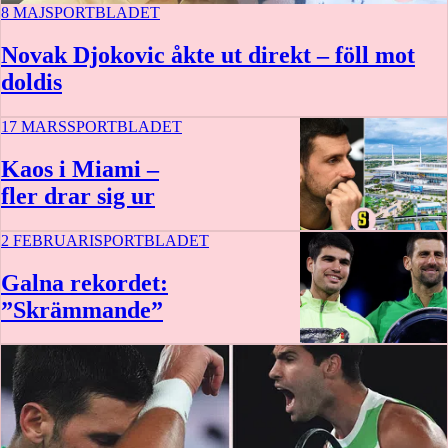
8 MAJ
SPORTBLADET
Novak Djokovic åkte ut direkt – föll mot
doldis
17 MARS
SPORTBLADET
Kaos i Miami –
fler drar sig ur
2 FEBRUARI
SPORTBLADET
Galna rekordet:
”Skrämmande”
10 min