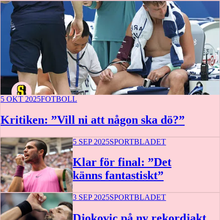
5 OKT 2025
FOTBOLL
Kritiken: ”Vill ni att någon ska dö?”
5 SEP 2025
SPORTBLADET
Klar för final: ”Det
känns fantastiskt”
3 SEP 2025
SPORTBLADET
Djokovic på ny rekordjakt