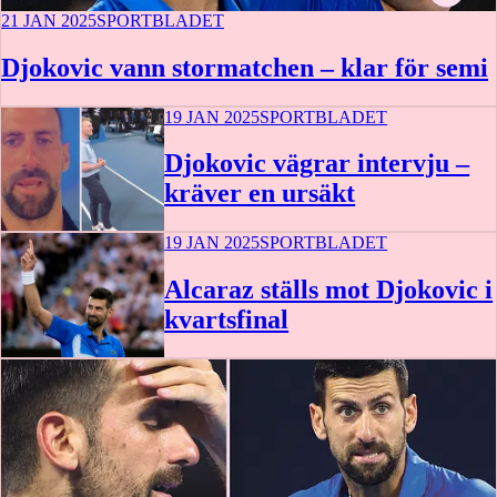
21 JAN 2025
SPORTBLADET
Djokovic vann stormatchen – klar för semi
19 JAN 2025
SPORTBLADET
Djokovic vägrar intervju –
kräver en ursäkt
19 JAN 2025
SPORTBLADET
Alcaraz ställs mot Djokovic i
kvartsfinal