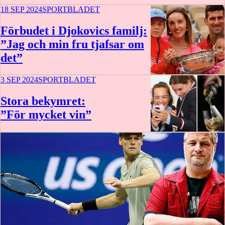
18 SEP 2024
SPORTBLADET
Förbudet i Djokovics familj:
”Jag och min fru tjafsar om
det”
3 SEP 2024
SPORTBLADET
Stora bekymret:
”För mycket vin”
14 min