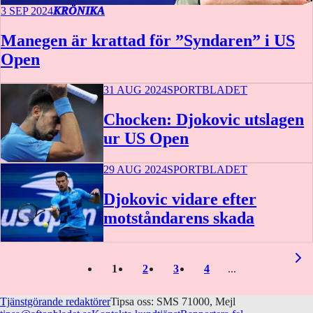
3 SEP 2024
KRÖNIKA
Manegen är krattad för ”Syndaren” i US
Open
31 AUG 2024
SPORTBLADET
Chocken: Djokovic utslagen
ur US Open
29 AUG 2024
SPORTBLADET
Djokovic vidare efter
motståndarens skada
1
2
3
4
Tjänstgörande redaktörer
Tipsa oss: SMS 71000, Mejl