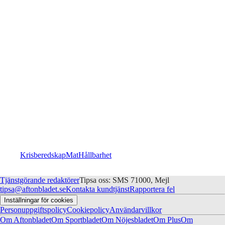
Krisberedskap
Mat
Hållbarhet
Tjänstgörande redaktörer
Tipsa oss: SMS 71000, Mejl
tipsa@aftonbladet.se
Kontakta kundtjänst
Rapportera fel
Inställningar för cookies
Personuppgiftspolicy
Cookiepolicy
Användarvillkor
Om Aftonbladet
Om Sportbladet
Om Nöjesbladet
Om Plus
Om