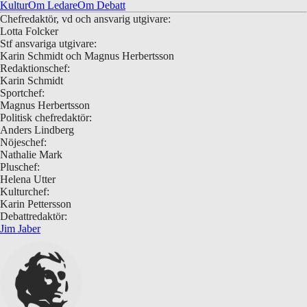
Kultur
Om Ledare
Om Debatt
Chefredaktör, vd och ansvarig utgivare:
Lotta Folcker
Stf ansvariga utgivare:
Karin Schmidt och Magnus Herbertsson
Redaktionschef:
Karin Schmidt
Sportchef:
Magnus Herbertsson
Politisk chefredaktör:
Anders Lindberg
Nöjeschef:
Nathalie Mark
Pluschef:
Helena Utter
Kulturchef:
Karin Pettersson
Debattredaktör:
Jim Jaber