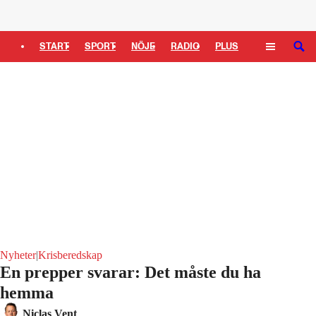
Logga in
START
SPORT
NÖJE
RADIO
PLUS
SÖK
TIPSA
TV
KULTUR
LEDARE
Nyheter
|
Krisberedskap
En prepper svarar: Det måste du ha
hemma
Niclas Vent