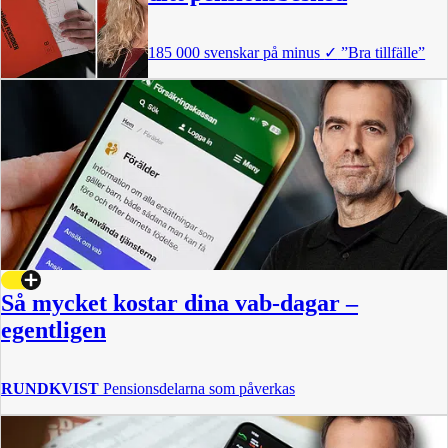
185 000 svenskar på minus
✓
”Bra tillfälle”
Så mycket kostar dina vab-dagar –
egentligen
RUNDKVIST
Pensionsdelarna som påverkas