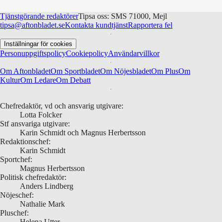
Tjänstgörande redaktörer
Tipsa oss: SMS 71000, Mejl
tipsa@aftonbladet.se
Kontakta kundtjänst
Rapportera fel
Inställningar för cookies
Personuppgiftspolicy
Cookiepolicy
Användarvillkor
Om Aftonbladet
Om Sportbladet
Om Nöjesbladet
Om Plus
Om
Kultur
Om Ledare
Om Debatt
Chefredaktör, vd och ansvarig utgivare:
Lotta Folcker
Stf ansvariga utgivare:
Karin Schmidt och Magnus Herbertsson
Redaktionschef:
Karin Schmidt
Sportchef:
Magnus Herbertsson
Politisk chefredaktör:
Anders Lindberg
Nöjeschef:
Nathalie Mark
Pluschef:
Helena Utter