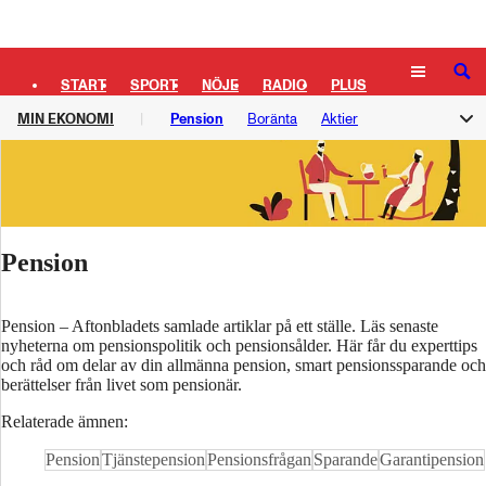
Logga in
SÖK
START
SPORT
NÖJE
RADIO
PLUS
MIN EKONOMI
Pension
Boränta
Aktier
TIPSA
TV
KULTUR
LEDARE
Privatekonomi
Pension
Pension – Aftonbladets samlade artiklar på ett ställe. Läs senaste
nyheterna om pensionspolitik och pensionsålder. Här får du experttips
och råd om delar av din allmänna pension, smart pensionssparande och
berättelser från livet som pensionär.
Relaterade ämnen:
Pension
Tjänstepension
Pensionsfrågan
Sparande
Garantipension