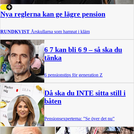
Nya reglerna kan ge lägre pension
RUNDKVIST
Årskullarna som hamnat i kläm
6 7 kan bli 6 9 – så ska du
tänka
6 pensionstips för generation Z
Då ska du INTE sitta still i
båten
Pensionsexperterna: ”Se över det nu”