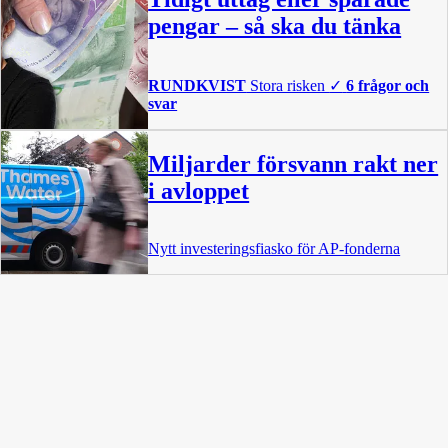
pengar – så ska du tänka
RUNDKVIST
Stora risken
✓
6 frågor och
svar
Miljarder försvann rakt ner
i avloppet
Nytt investeringsfiasko för AP-fonderna