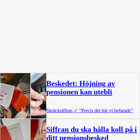
Beskedet: Höjning av
pensionen kan utebli
Skräcksiffran
✓
”Precis det här vi befarade”
Siffran du ska hålla koll på i
ditt pensionsbesked