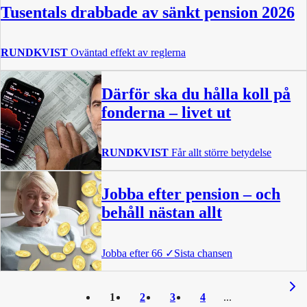
Tusentals drabbade av sänkt pension 2026
RUNDKVIST
Oväntad effekt av reglerna
Därför ska du hålla koll på
fonderna – livet ut
RUNDKVIST
Får allt större betydelse
Jobba efter pension – och
behåll nästan allt
Jobba efter 66
✓
Sista chansen
1
2
3
4