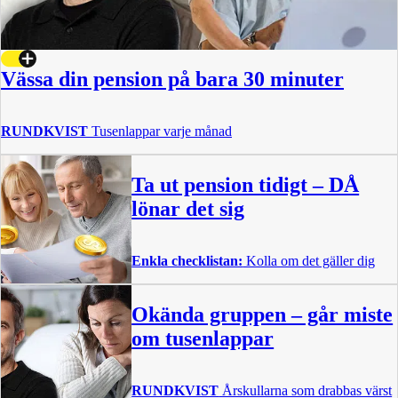
Vässa din pension på bara 30 minuter
RUNDKVIST
Tusenlappar varje månad
Ta ut pension tidigt – DÅ
lönar det sig
Enkla checklistan:
Kolla om det gäller dig
Okända gruppen – går miste
om tusenlappar
RUNDKVIST
Årskullarna som drabbas värst