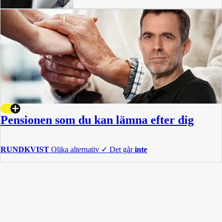
Pensionen som du kan lämna efter dig
RUNDKVIST
Olika alternativ
✓
Det går
inte