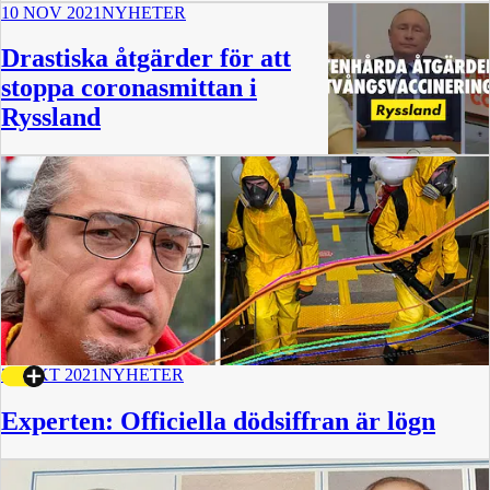
10 NOV 2021
NYHETER
Drastiska åtgärder för att
stoppa coronasmittan i
Ryssland
1:09
31 OKT 2021
NYHETER
Experten: Officiella dödsiffran är lögn