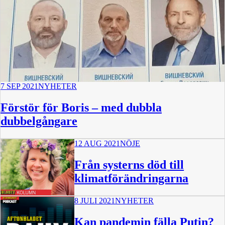
7 SEP 2021
NYHETER
Förstör för Boris – med dubbla
dubbelgångare
12 AUG 2021
NÖJE
Från systerns död till
klimatförändringarna
8 JULI 2021
NYHETER
Kan pandemin fälla Putin?