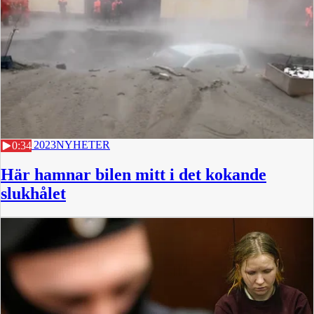
7 APR 2023
NYHETER
0:34
Här hamnar bilen mitt i det kokande
slukhålet