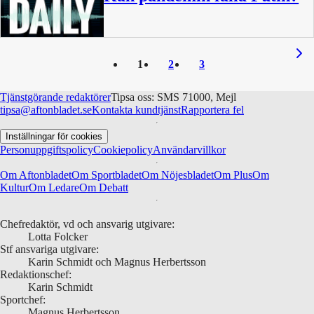
15 min
1
2
3
Tjänstgörande redaktörer
Tipsa oss: SMS 71000, Mejl
tipsa@aftonbladet.se
Kontakta kundtjänst
Rapportera fel
Inställningar för cookies
Personuppgiftspolicy
Cookiepolicy
Användarvillkor
Om Aftonbladet
Om Sportbladet
Om Nöjesbladet
Om Plus
Om
Kultur
Om Ledare
Om Debatt
Chefredaktör, vd och ansvarig utgivare:
Lotta Folcker
Stf ansvariga utgivare:
Karin Schmidt och Magnus Herbertsson
Redaktionschef:
Karin Schmidt
Sportchef:
Magnus Herbertsson