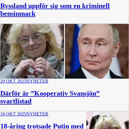
Ryssland uppför sig som en kriminell
bensinmack
20 OKT 2025
NYHETER
Därför är ”Kooperativ Svansjön”
svartlistad
18 OKT 2025
NYHETER
18-åring trotsade Putin med