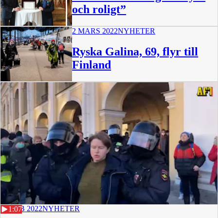
och roligt”
2 MARS 2022
NYHETER
Ryska Galina, 69, flyr till
Finland
27 FEB 2022
NYHETER
1:07