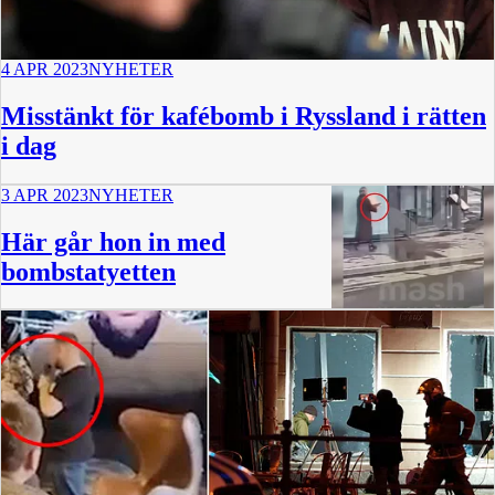
4 APR 2023
NYHETER
Misstänkt för kafébomb i Ryssland i rätten
i dag
3 APR 2023
NYHETER
Här går hon in med
bombstatyetten
1:14