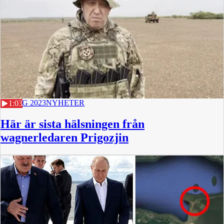
24 AUG 2023
NYHETER
1:03
Här är sista hälsningen från
wagnerledaren Prigozjin