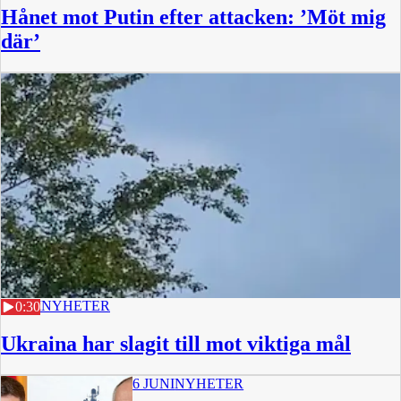
Hånet mot Putin efter attacken: ’Möt mig
där’
4 JULI
NYHETER
0:30
Ukraina har slagit till mot viktiga mål
6 JUNI
NYHETER