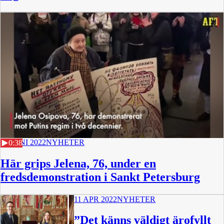
12 JUNI 2022
NYHETER
0:38
Här grips Jelena, 76, under en
fredsdemonstration i Sankt Petersburg
11 APR 2022
NYHETER
”Det känns väldigt ärofyllt