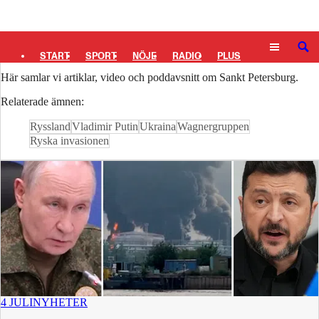
Logga in
Sankt Petersburg
SÖK
START
SPORT
NÖJE
RADIO
PLUS
Här samlar vi artiklar, video och poddavsnitt om Sankt Petersburg.
TIPSA
TV
KULTUR
LEDARE
Relaterade ämnen:
Ryssland
Vladimir Putin
Ukraina
Wagnergruppen
Ryska invasionen
4 JULI
NYHETER