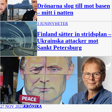
Drönarna slog till mot basen
– mitt i natten
3 JUNI
NYHETER
Finland sätter in stridsplan –
Ukrainska attacker mot
Sankt Petersburg
27 NOV 2025
KRÖNIKA