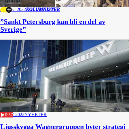
31 DEC 2022
KOLUMNISTER
”Sankt Petersburg kan bli en del av
Sverige”
6 NOV 2022
NYHETER
0:57
Ljusskygga Wagnergruppen byter strategi