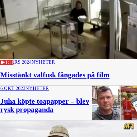
21 MARS 2024
NYHETER
1:11
Misstänkt valfusk fångades på film
6 OKT 2023
NYHETER
Juha köpte toapapper – blev
rysk propaganda