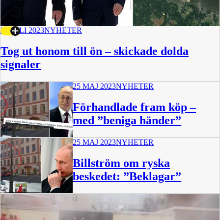
25 JULI 2023
NYHETER
Tog ut honom till ön – skickade dolda
signaler
25 MAJ 2023
NYHETER
Förhandlade fram köp –
med ”beniga händer”
25 MAJ 2023
NYHETER
Billström om ryska
beskedet: ”Beklagar”