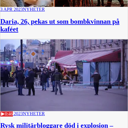
3 APR 2023
NYHETER
Daria, 26, pekas ut som bombkvinnan på
kaféet
2 APR 2023
NYHETER
0:46
Rysk militärbloggare död i explosion –