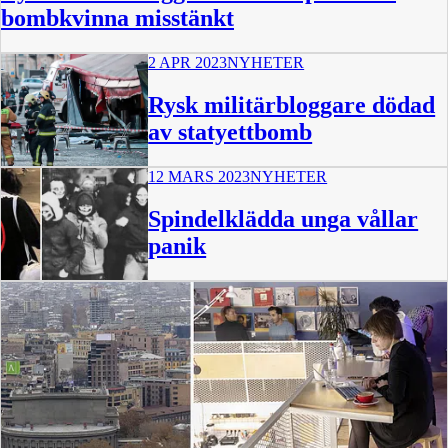
bombkvinna misstänkt
2 APR 2023
NYHETER
Rysk militärbloggare dödad
av statyettbomb
12 MARS 2023
NYHETER
Spindelklädda unga vållar
panik