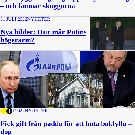
– och lämnar skuggorna
31 JULI 2022
NYHETER
Nya bilder: Hur mår Putins
högerarm?
0:52
8 JULI 2022
NYHETER
Fick gift från padda för att bota bakfylla –
dog