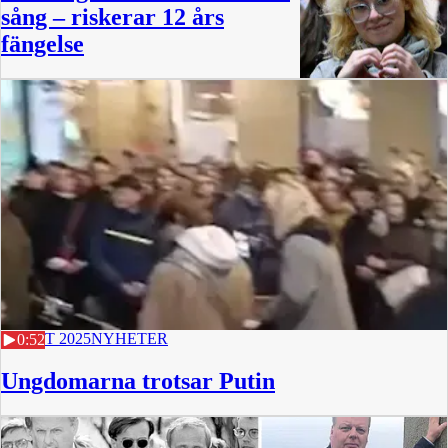
sång – riskerar 12 års
fängelse
0:53
15 OKT 2025
NYHETER
0:52
Ungdomarna trotsar Putin