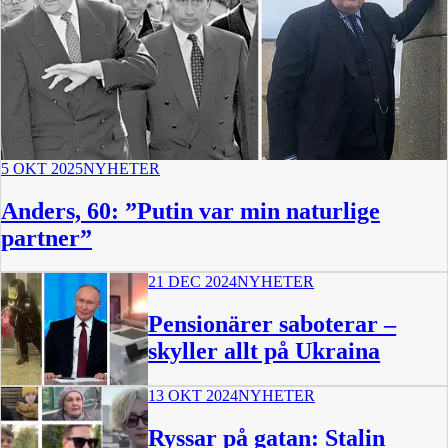
5 OKT 2025
NYHETER
Anders, 60: ”Putin var min naturlige
partner”
21 DEC 2024
NYHETER
Pensionärer saboterar –
skyller allt på Ukraina
13 OKT 2024
NYHETER
1:13
Ryssar på gatan: Stalin