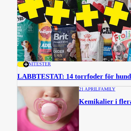
30 JUNI
TESTER
LABBTESTAT: 14 torrfoder för hunda
21 APRIL
FAMILY
Kemikalier i fle