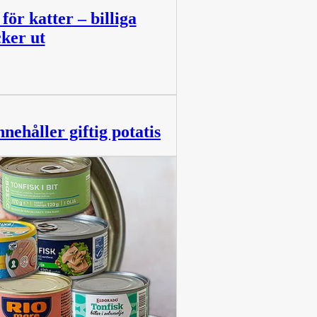
ör katter – billiga
ker ut
nehåller giftig potatis