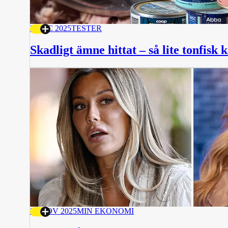
3 DEC 2025
TESTER
Skadligt ämne hittat – så lite tonfisk 
27 NOV 2025
MIN EKONOMI