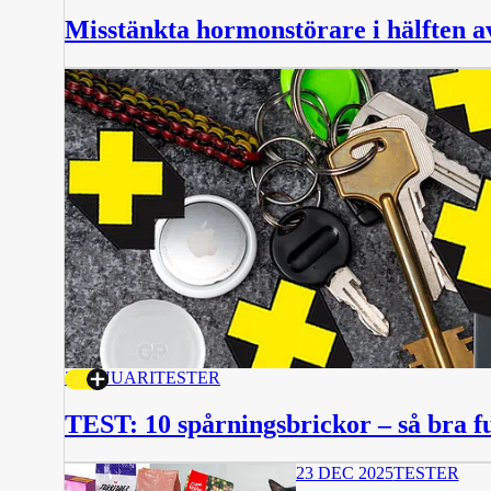
Misstänkta hormonstörare i hälften 
2 JANUARI
TESTER
TEST: 10 spårningsbrickor – så bra f
23 DEC 2025
TESTER