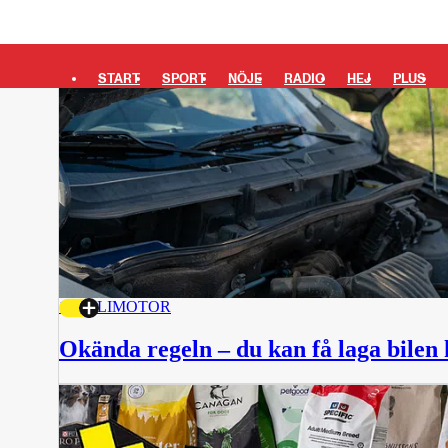
START
SPORT
NÖJE
RADIO
HEJ
PLUS
13 JULI
MOTOR
Okända regeln – du kan få laga bilen h