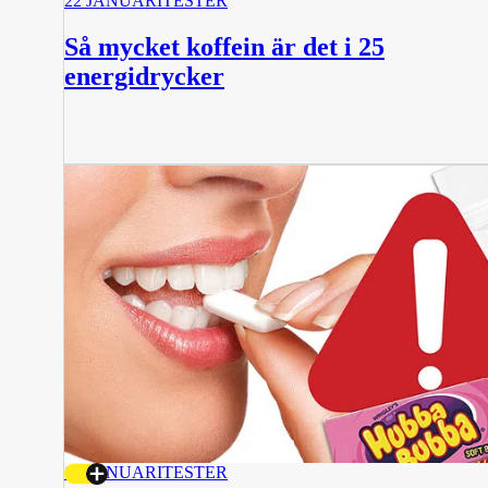
22 JANUARI
TESTER
Så mycket koffein är det i 25
energidrycker
15 JANUARI
TESTER