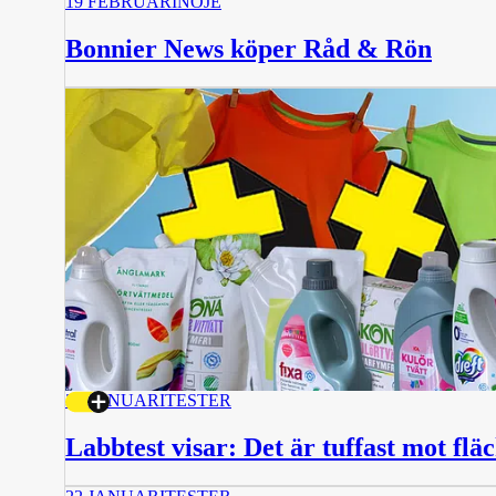
19 FEBRUARI
NÖJE
Bonnier News köper Råd & Rön
30 JANUARI
TESTER
Labbtest visar: Det är tuffast mot flä