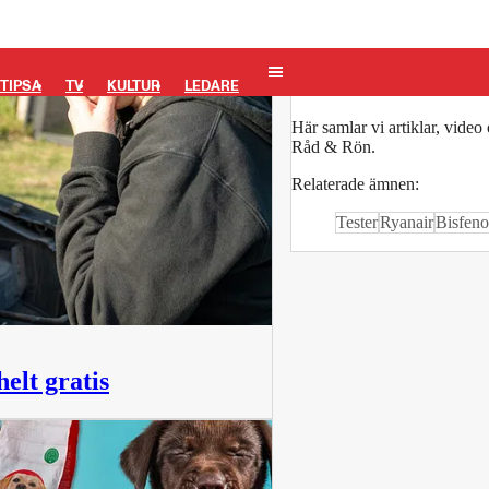
Råd & Rön
TIPSA
TV
KULTUR
LEDARE
Här samlar vi artiklar, vide
Råd & Rön.
Relaterade ämnen:
Tester
Ryanair
Bisfeno
elt gratis