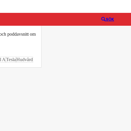
Logga in
SÖK
o och poddavsnitt om
l A
Tesla
Hudvård