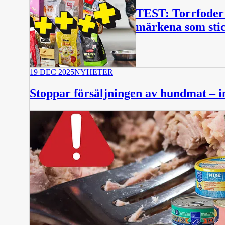
TEST: Torrfoder f
märkena som stic
19 DEC 2025
NYHETER
Stoppar försäljningen av hundmat – in