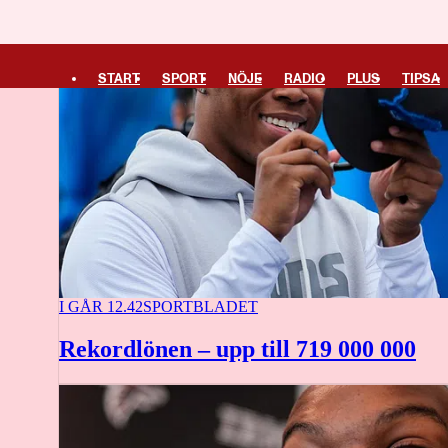
START
SPORT
NÖJE
RADIO
PLUS
TIPSA
I GÅR 12.42
SPORTBLADET
Rekordlönen – upp till 719 000 000