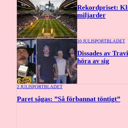
Rekordpriset: Kl
miljarder
10 JULI
SPORTBLADET
Dissades av Travi
höra av sig
2 JULI
SPORTBLADET
Paret sågas: ”Så förbannat töntigt”