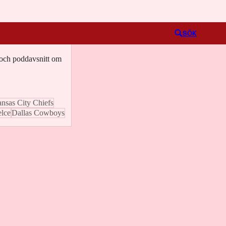
Logga in
SÖK
o och poddavsnitt om
nsas City Chiefs
elce
Dallas Cowboys