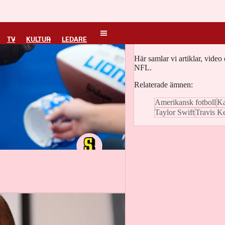
NFL
TV
KULTUR
LEDARE
Här samlar vi artiklar, vide
NFL.
Relaterade ämnen:
Amerikansk fotboll
Ka
Taylor Swift
Travis K