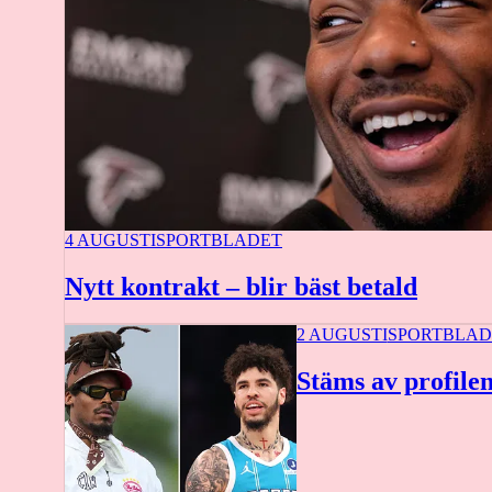
4 AUGUSTI
SPORTBLADET
Nytt kontrakt – blir bäst betald
2 AUGUSTI
SPORTBLAD
Stäms av profilen