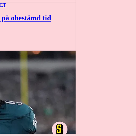
ET
n på obestämd tid