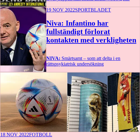
19 NOV 2022
SPORTBLADET
Niva: Infantino har
fullständigt förlorat
kontakten med verkligheten
NIVA:
Smärtsamt – som att delta i en
rättspsykiatrisk undersökning
18 NOV 2022
FOTBOLL