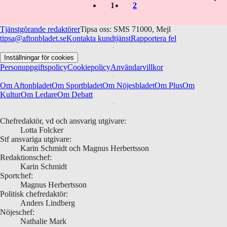
1
2
Tjänstgörande redaktörer
Tipsa oss: SMS 71000, Mejl
tipsa@aftonbladet.se
Kontakta kundtjänst
Rapportera fel
Inställningar för cookies
Personuppgiftspolicy
Cookiepolicy
Användarvillkor
Om Aftonbladet
Om Sportbladet
Om Nöjesbladet
Om Plus
Om
Kultur
Om Ledare
Om Debatt
Chefredaktör, vd och ansvarig utgivare:
Lotta Folcker
Stf ansvariga utgivare:
Karin Schmidt och Magnus Herbertsson
Redaktionschef:
Karin Schmidt
Sportchef:
Magnus Herbertsson
Politisk chefredaktör:
Anders Lindberg
Nöjeschef:
Nathalie Mark