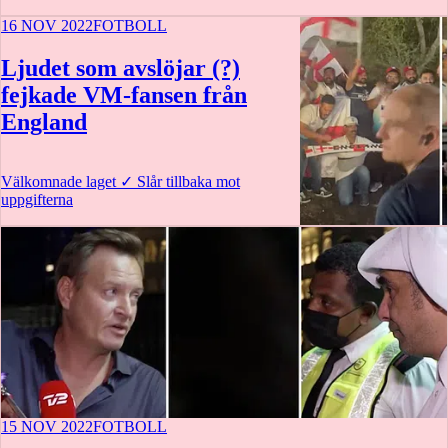
16 NOV 2022
FOTBOLL
Ljudet som avslöjar (?)
fejkade VM-fansen från
England
Välkomnade laget
✓
Slår tillbaka mot
uppgifterna
15 NOV 2022
FOTBOLL