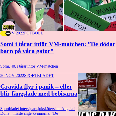
21 NOV 2022
FOTBOLL
Somi i tårar inför VM-matchen: ”De dödar
barn på våra gator”
Somi, 40, i tårar inför VM-matchen
20 NOV 2022
SPORTBLADET
Gravida flyr i panik – eller
blir fängslade med bebisarna
Sportbladet intervjuar sjuksköterskan Angela i
Doha – måste ange kvinnorna: ”De