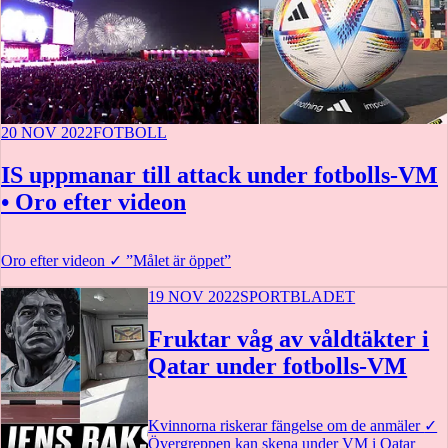
20 NOV 2022
FOTBOLL
IS uppmanar till attack under fotbolls-VM
• Oro efter videon
Oro efter videon
✓
”Målet är öppet”
19 NOV 2022
SPORTBLADET
Fruktar våg av våldtäkter i
Qatar under fotbolls-VM
Kvinnorna riskerar fängelse om de anmäler
✓
Övergreppen kan skena under VM i Qatar