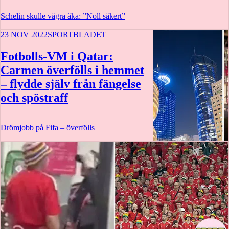
Schelin skulle vägra åka: ”Noll säkert”
23 NOV 2022
SPORTBLADET
Fotbolls-VM i Qatar:
Carmen överfölls i hemmet
– flydde själv från fängelse
och spöstraff
Drömjobb på Fifa – överfölls