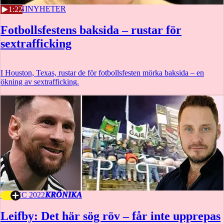
11 JUNI
NYHETER
1:22
Fotbollsfestens baksida – rustar för
sextrafficking
I Houston, Texas, rustar de för fotbollsfesten mörka baksida – en
ökning av sextrafficking.
18 DEC 2022
KRÖNIKA
Leifby: Det här sög röv – får inte upprepas