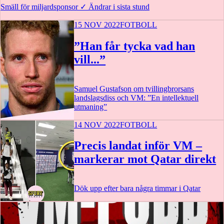
Smäll för miljardsponsor
✓
Ändrar i sista stund
15 NOV 2022
FOTBOLL
”Han får tycka vad han
vill...”
Samuel Gustafson om tvillingbrorsans
landslagsdiss och VM: ”En intellektuell
utmaning”
14 NOV 2022
FOTBOLL
Precis landat inför VM –
markerar mot Qatar direkt
Dök upp efter bara några timmar i Qatar