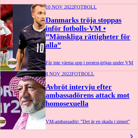
10 NOV 2022
FOTBOLL
Danmarks tröja stoppas
inför fotbolls-VM •
”Mänskliga rättigheter för
alla”
Får inte värma upp i protest-tröjan under VM
8 NOV 2022
FOTBOLL
Avbröt intervju efter
ambassadörens attack mot
homosexuella
VM-ambassadör: ”Det är en skada i sinnet”