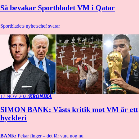
Så bevakar Sportbladet VM i Qatar
Sportbladets nyhetschef svarar
17 NOV 2022
KRÖNIKA
SIMON BANK: Västs kritik mot VM är ett
hyckleri
BANK:
Pekar finger – det får vara nog nu