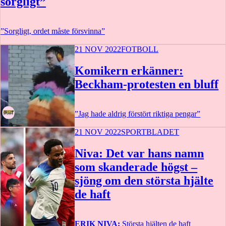
sorgligt”
”Sorgligt, ordet måste försvinna”
21 NOV 2022
FOTBOLL
Komikern erkänner:
Beckham-protesten en bluff
”Jag hade aldrig förstört riktiga pengar”
21 NOV 2022
SPORTBLADET
Niva: Det var hans namn
som skanderade högst –
sjöng om den största hjälte
de haft
ERIK NIVA:
Största hjälten de haft