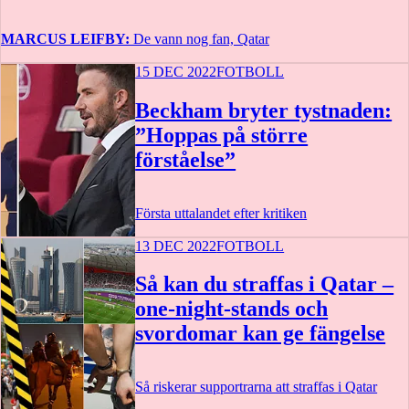
MARCUS LEIFBY:
De vann nog fan, Qatar
15 DEC 2022
FOTBOLL
Beckham bryter tystnaden:
”Hoppas på större
förståelse”
Första uttalandet efter kritiken
13 DEC 2022
FOTBOLL
Så kan du straffas i Qatar –
one-night-stands och
svordomar kan ge fängelse
Så riskerar supportrarna att straffas i Qatar