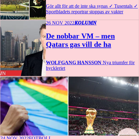
Gör allt för att de inte ska synas
✓
Tusentals
✓
Sportbladets reportrar stoppas av vakter
26 NOV 2022
KOLUMN
De nobbar VM – men
Qatars gas vill de ha
WOLFGANG HANSSON
Nya triumfer för
hyckleriet
24 NOV 2022
FOTBOLL