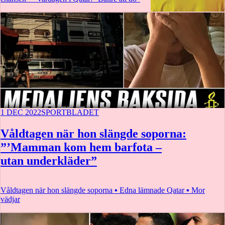
1 DEC 2022
SPORTBLADET
Våldtagen när hon slängde soporna:
”’Mamman kom hem barfota –
utan underkläder”
Våldtagen när hon slängde soporna ▪ Edna lämnade Qatar ▪ Mor
vädjar