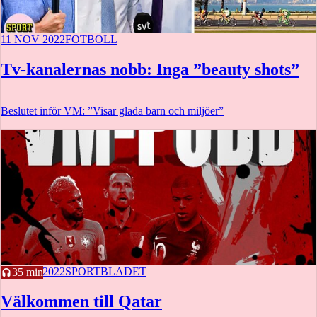
11 NOV 2022
FOTBOLL
Tv-kanalernas nobb: Inga ”beauty shots”
Beslutet inför VM: ”Visar glada barn och miljöer”
11 NOV 2022
SPORTBLADET
35 min
Välkommen till Qatar