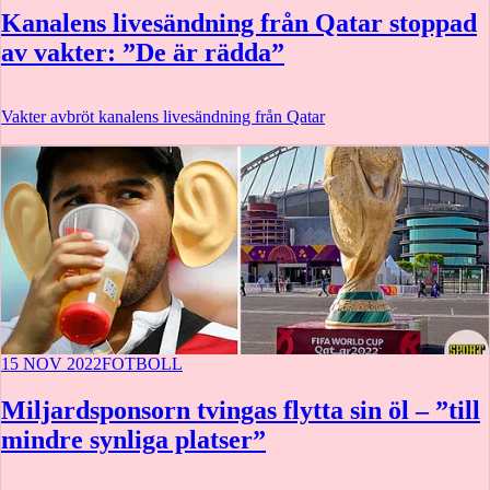
Kanalens livesändning från Qatar stoppad
av vakter: ”De är rädda”
Vakter avbröt kanalens livesändning från Qatar
15 NOV 2022
FOTBOLL
Miljardsponsorn tvingas flytta sin öl – ”till
mindre synliga platser”