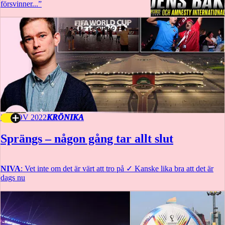
försvinner...”
20 NOV 2022
KRÖNIKA
Sprängs – någon gång tar allt slut
NIVA
: Vet inte om det är värt att tro på
✓
Kanske lika bra att det är
dags nu