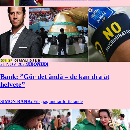
21 NOV 2022
KRÖNIKA
Bank: ”Gör det ändå – de kan dra åt
helvete”
SIMON BANK:
Fifa, jag undrar fortfarande