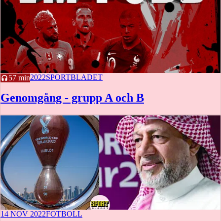
14 NOV 2022
SPORTBLADET
57 min
Genomgång - grupp A och B
14 NOV 2022
FOTBOLL