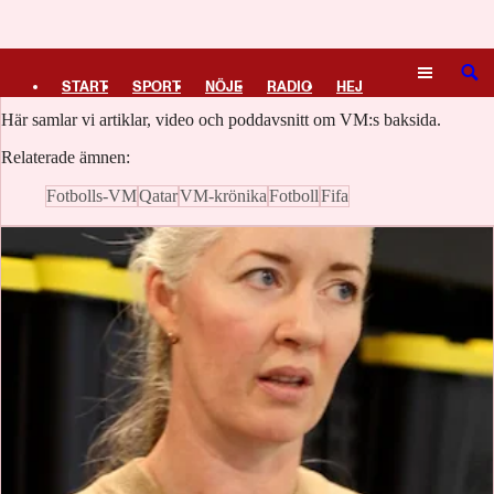
Logga in
VM:s baksida
SÖK
START
SPORT
NÖJE
RADIO
HEJ
Här samlar vi artiklar, video och poddavsnitt om VM:s baksida.
PLUS
TIPSA
TV
KULTUR
LEDARE
Relaterade ämnen:
Fotbolls-VM
Qatar
VM-krönika
Fotboll
Fifa