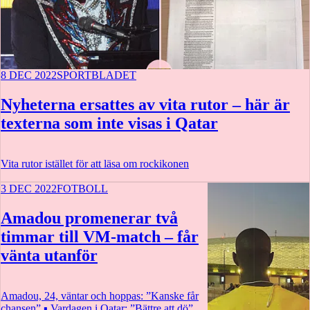
8 DEC 2022
SPORTBLADET
Nyheterna ersattes av vita rutor – här är
texterna som inte visas i Qatar
Vita rutor istället för att läsa om rockikonen
3 DEC 2022
FOTBOLL
Amadou promenerar två
timmar till VM-match – får
vänta utanför
Amadou, 24, väntar och hoppas: ”Kanske får
chansen” ▪ Vardagen i Qatar: ”Bättre att dö”