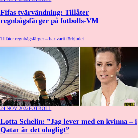
Fifas tvärvändning: Tillåter
regnbågsfärger på fotbolls-VM
Tillåter regnbågsfärger – har varit förbjudet
24 NOV 2022
FOTBOLL
Lotta Schelin: ”Jag lever med en kvinna – i
Qatar är det olagligt”