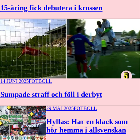
15-åring fick debutera i krossen
14 JUNI 2025
FOTBOLL
Sumpade straff och föll i derbyt
29 MAJ 2025
FOTBOLL
Hyllas: Har en klack som
hör hemma i allsvenskan