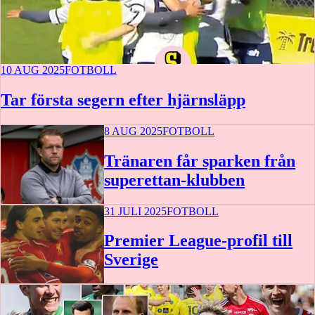
10 AUG 2025
FOTBOLL
Tar första segern efter hjärnsläpp
8 AUG 2025
FOTBOLL
Tränaren får sparken från
superettan-klubben
31 JULI 2025
FOTBOLL
Premier League-profil till
Sverige