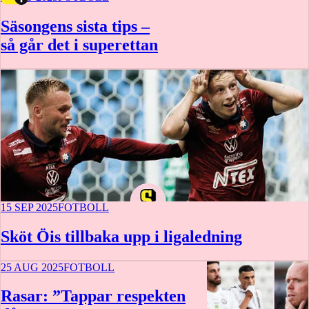
Säsongens sista tips –
så går det i superettan
15 SEP 2025
FOTBOLL
Sköt Öis tillbaka upp i ligaledning
25 AUG 2025
FOTBOLL
Rasar: ”Tappar respekten