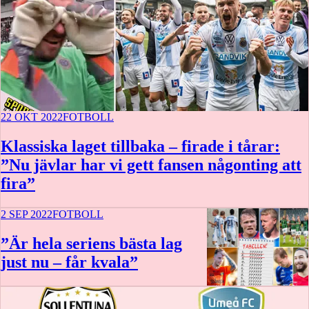
22 OKT 2022
FOTBOLL
Klassiska laget tillbaka – firade i tårar:
”Nu jävlar har vi gett fansen någonting att
fira”
2 SEP 2022
FOTBOLL
”Är hela seriens bästa lag
just nu – får kvala”