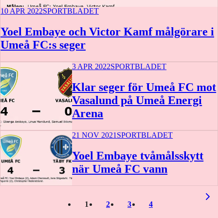
10 APR 2022
SPORTBLADET
Yoel Embaye och Victor Kamf målgörare i
Umeå FC:s seger
3 APR 2022
SPORTBLADET
Klar seger för Umeå FC mot
Vasalund på Umeå Energi
Arena
21 NOV 2021
SPORTBLADET
Yoel Embaye tvåmålsskytt
när Umeå FC vann
1
2
3
4