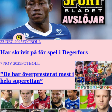
23 DEC 2025
FOTBOLL
Har skrivit på för spel i Degerfors
7 NOV 2025
FOTBOLL
”De har överpresterat mest i
hela superettan”