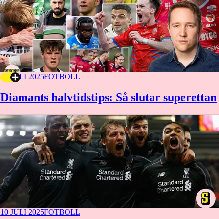
23 JULI 2025
FOTBOLL
Diamants halvtidstips: Så slutar superettan
10 JULI 2025
FOTBOLL