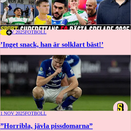
3 NOV 2025
FOTBOLL
’Inget snack, han är solklart bäst!’
1 NOV 2025
FOTBOLL
”Horribla, jävla pissdomarna”