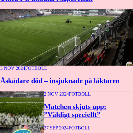
3 NOV 2024
FOTBOLL
Åskådare död – insjuknade på läktaren
2 NOV 2024
FOTBOLL
Matchen skjuts upp:
”Väldigt speciellt”
27 SEP 2024
FOTBOLL