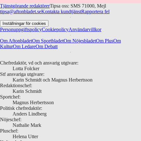
Tjänstgörande redaktörer
Tipsa oss: SMS 71000, Mejl
tipsa@aftonbladet.se
Kontakta kundtjänst
Rapportera fel
Inställningar för cookies
Personuppgiftspolicy
Cookiepolicy
Användarvillkor
Om Aftonbladet
Om Sportbladet
Om Nöjesbladet
Om Plus
Om
Kultur
Om Ledare
Om Debatt
Chefredaktör, vd och ansvarig utgivare:
Lotta Folcker
Stf ansvariga utgivare:
Karin Schmidt och Magnus Herbertsson
Redaktionschef:
Karin Schmidt
Sportchef:
Magnus Herbertsson
Politisk chefredaktör:
Anders Lindberg
Nöjeschef:
Nathalie Mark
Pluschef:
Helena Utter