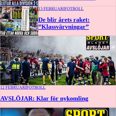
13 FEBRUARI
FOTBOLL
De blir årets raket:
”Klassvärvningar”
12 FEBRUARI
FOTBOLL
AVSLÖJAR: Klar för nykomling