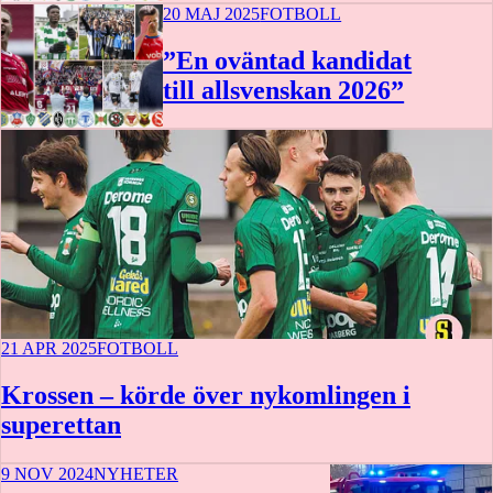
20 MAJ 2025
FOTBOLL
”En oväntad kandidat
till allsvenskan 2026”
21 APR 2025
FOTBOLL
Krossen – körde över nykomlingen i
superettan
9 NOV 2024
NYHETER