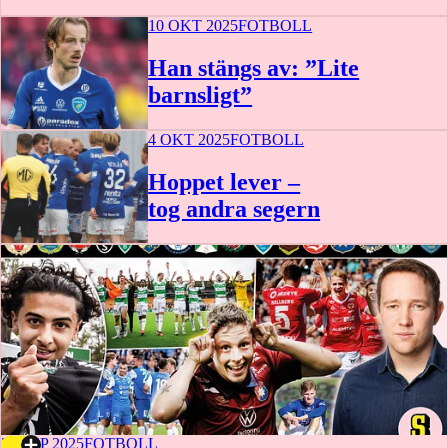
10 OKT 2025
FOTBOLL
Han stängs av: ”Lite
barnsligt”
4 OKT 2025
FOTBOLL
Hoppet lever –
tog andra segern
28 SEP 2025
FOTBOLL