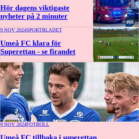
Hör dagens viktigaste
nyheter på 2 minuter
9 NOV 2024
SPORTBLADET
1:38
Umeå FC klara för
Superettan - se firandet
0:43
9 NOV 2024
FOTBOLL
Umeå FC tillbaka i superettan