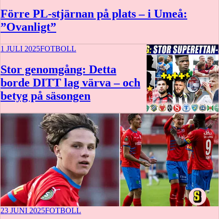
Förre PL-stjärnan på plats – i Umeå:
”Ovanligt”
1 JULI 2025
FOTBOLL
Stor genomgång: Detta
borde DITT lag värva – och
betyg på säsongen
23 JUNI 2025
FOTBOLL