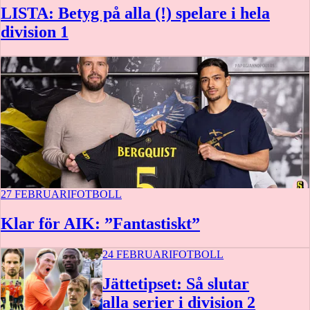
LISTA: Betyg på alla (!) spelare i hela
division 1
27 FEBRUARI
FOTBOLL
Klar för AIK: ”Fantastiskt”
24 FEBRUARI
FOTBOLL
Jättetipset: Så slutar
alla serier i division 2