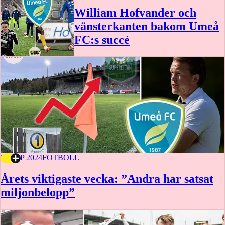
William Hofvander och
vänsterkanten bakom Umeå
FC:s succé
27 SEP 2024
FOTBOLL
Årets viktigaste vecka: ”Andra har satsat
miljonbelopp”