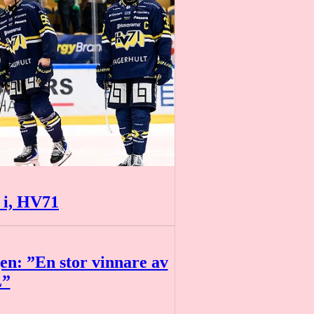
 i, HV71
en: ”En stor vinnare av
L”