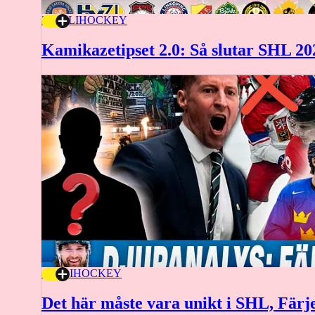
20 JULI
HOCKEY
Kamikazetipset 2.0: Så slutar SHL 20
4 JULI
HOCKEY
Det här måste vara unikt i SHL, Färj