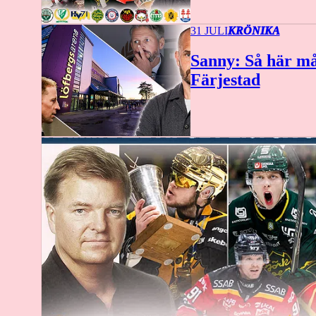
31 JULI
KRÖNIKA
Sanny: Så här må
Färjestad