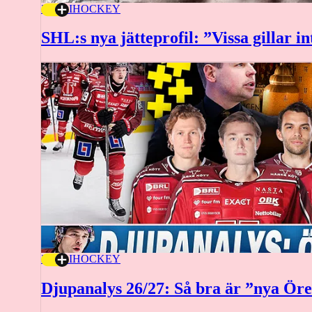
2 JULI
HOCKEY
SHL:s nya jätteprofil: ”Vissa gillar i
2 JULI
HOCKEY
Djupanalys 26/27: Så bra är ”nya Ör