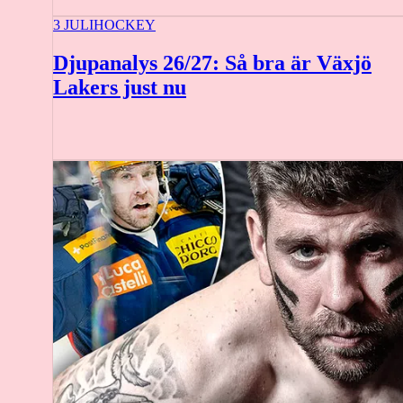
3 JULI
HOCKEY
Djupanalys 26/27: Så bra är Växjö
Lakers just nu