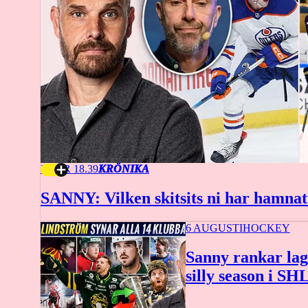
I GÅR 18.39
KRÖNIKA
SANNY: Vilken skitsits ni har hamnat
6 AUGUSTI
HOCKEY
Sanny rankar lag
silly season i SH