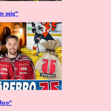
nte mig”
ebro”