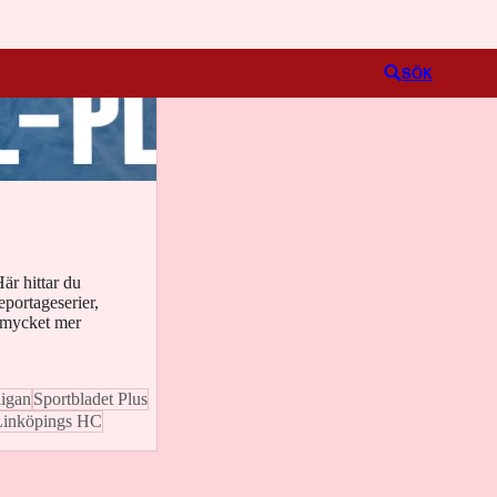
Logga in
SÖK
är hittar du
reportageserier,
t mycket mer
igan
Sportbladet Plus
Linköpings HC