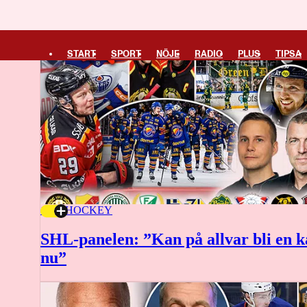
START
SPORT
NÖJE
RADIO
PLUS
TIPSA
18.44
HOCKEY
SHL-panelen: ”Kan på allvar bli en k
nu”