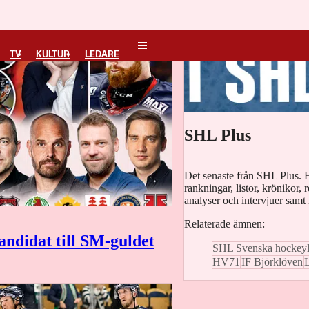
TV
KULTUR
LEDARE
SHL Plus
Det senaste från SHL Plus. H
rankningar, listor, krönikor, 
analyser och intervjuer sam
Relaterade ämnen:
andidat till SM-guldet
SHL Svenska hockeyl
HV71
IF Björklöven