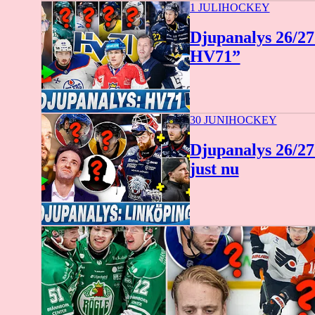
1 JULI
HOCKEY
Djupanalys 26/27
HV71”
30 JUNI
HOCKEY
Djupanalys 26/27:
just nu