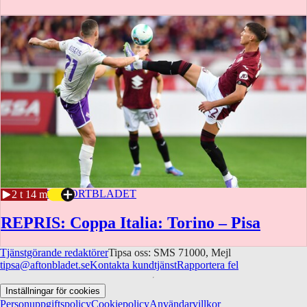
10 SEP 2025
SPORTBLADET
2 t 14 m
REPRIS: Coppa Italia: Torino – Pisa
Tjänstgörande redaktörer
Tipsa oss: SMS 71000, Mejl
tipsa@aftonbladet.se
Kontakta kundtjänst
Rapportera fel
Inställningar för cookies
Personuppgiftspolicy
Cookiepolicy
Användarvillkor