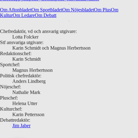
Om Aftonbladet
Om Sportbladet
Om Nöjesbladet
Om Plus
Om
Kultur
Om Ledare
Om Debatt
Chefredaktör, vd och ansvarig utgivare:
Lotta Folcker
Stf ansvariga utgivare:
Karin Schmidt och Magnus Herbertsson
Redaktionschef:
Karin Schmidt
Sportchef:
Magnus Herbertsson
Politisk chefredaktör:
Anders Lindberg
Nöjeschef:
Nathalie Mark
Pluschef:
Helena Utter
Kulturchef:
Karin Pettersson
Debattredaktör:
Jim Jaber