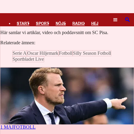
Logga in
SC Pisa
SÖK
START
SPORT
NÖJE
RADIO
HEJ
Här samlar vi artiklar, video och poddavsnitt om SC Pisa.
PLUS
TIPSA
TV
KULTUR
LEDARE
Relaterade ämnen:
Serie A
Oscar Hiljemark
Fotboll
Silly Season Fotboll
Sportbladet Live
1 MAJ
FOTBOLL