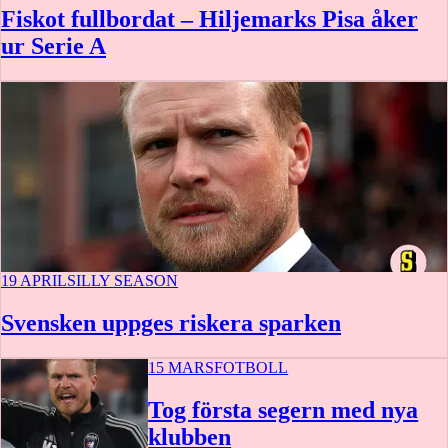
Fiskot fullbordat – Hiljemarks Pisa åker
ur Serie A
19 APRIL
SILLY SEASON
Svensken uppges riskera sparken
15 MARS
FOTBOLL
Tog första segern med nya
klubben