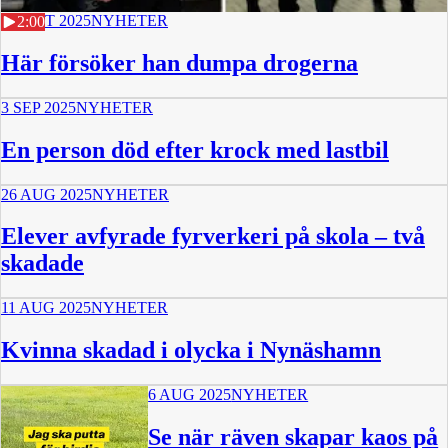
18 OKT 2025
NYHETER
2:00
Här försöker han dumpa drogerna
3 SEP 2025
NYHETER
En person död efter krock med lastbil
26 AUG 2025
NYHETER
Elever avfyrade fyrverkeri på skola – två
skadade
11 AUG 2025
NYHETER
Kvinna skadad i olycka i Nynäshamn
6 AUG 2025
NYHETER
Se när räven skapar kaos på