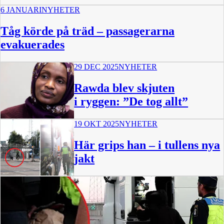
6 JANUARI
NYHETER
Tåg körde på träd – passagerarna
evakuerades
29 DEC 2025
NYHETER
Rawda blev skjuten
i ryggen: ”De tog allt”
19 OKT 2025
NYHETER
Här grips han – i tullens nya
jakt
1:58