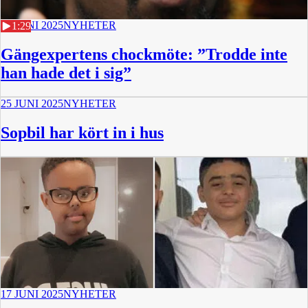
29 JUNI 2025
NYHETER
1:29
Gängexpertens chockmöte: ”Trodde inte
han hade det i sig”
25 JUNI 2025
NYHETER
Sopbil har kört in i hus
17 JUNI 2025
NYHETER