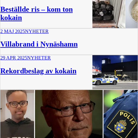
Beställde ris – kom ton
kokain
2 MAJ 2025
NYHETER
24 min
Villabrand i Nynäshamn
29 APR 2025
NYHETER
Rekordbeslag av kokain