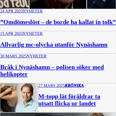
24 APR 2025
NYHETER
”Omdömeslöst – de borde ha kallat in tolk”
15 APR 2025
NYHETER
Allvarlig mc-olycka utanför Nynäshamn
30 MARS 2025
NYHETER
Bråk i Nynäshamn – polisen söker med
helikopter
27 MARS 2025
KRÖNIKA
M-topp lät föräldrar ta
utsatt flicka ur landet