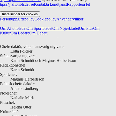
tipsa@aftonbladet.se
Kontakta kundtjänst
Rapportera fel
Inställningar för cookies
Personuppgiftspolicy
Cookiepolicy
Användarvillkor
Om Aftonbladet
Om Sportbladet
Om Nöjesbladet
Om Plus
Om
Kultur
Om Ledare
Om Debatt
Chefredaktör, vd och ansvarig utgivare:
Lotta Folcker
Stf ansvariga utgivare:
Karin Schmidt och Magnus Herbertsson
Redaktionschef:
Karin Schmidt
Sportchef:
Magnus Herbertsson
Politisk chefredaktör:
Anders Lindberg
Nöjeschef:
Nathalie Mark
Pluschef:
Helena Utter
Kulturchef: