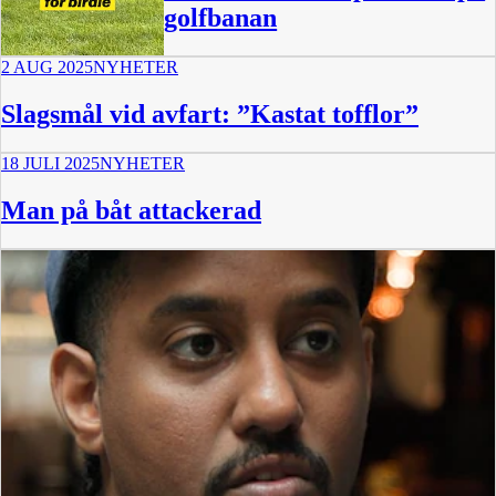
golfbanan
2 AUG 2025
NYHETER
1:04
Slagsmål vid avfart: ”Kastat tofflor”
18 JULI 2025
NYHETER
Man på båt attackerad