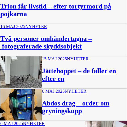
Trion får livstid – efter tortyrmord på
pojkarna
16 MAJ 2025
NYHETER
Två personer omhändertagna –
fotograferade skyddsobjekt
15 MAJ 2025
NYHETER
Jättehoppet – de faller en
efter en
6 MAJ 2025
NYHETER
1:49
Abdos drag – order om
gryningskupp
6 MAJ 2025
NYHETER