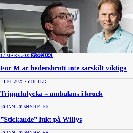
17 MARS 2025
KRÖNIKA
För M är hedersbrott inte särskilt viktiga
4 FEB 2025
NYHETER
Trippelolycka – ambulans i krock
30 JAN 2025
NYHETER
”Stickande” lukt på Willys
20 JAN 2025
NYHETER