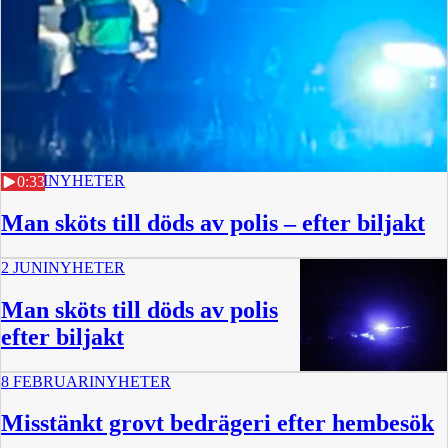
3 JUNI
NYHETER
0:33
Man sköts till döds av polis – efter biljakt
2 JUNI
NYHETER
Man sköts till döds av polis
efter biljakt
8 FEBRUARI
NYHETER
Misstänkt grovt bedrägeri efter hembesök