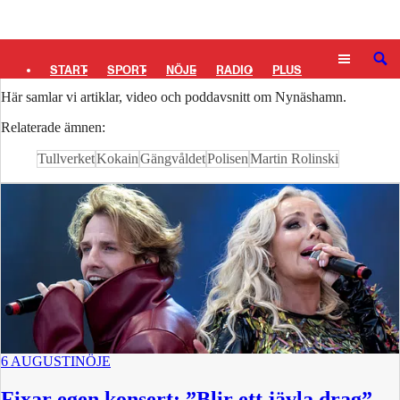
Logga in
Nynäshamn
SÖK
START
SPORT
NÖJE
RADIO
PLUS
Här samlar vi artiklar, video och poddavsnitt om Nynäshamn.
TIPSA
TV
KULTUR
LEDARE
Relaterade ämnen:
Tullverket
Kokain
Gängvåldet
Polisen
Martin Rolinski
6 AUGUSTI
NÖJE
Fixar egen konsert: ”Blir ett jävla drag”