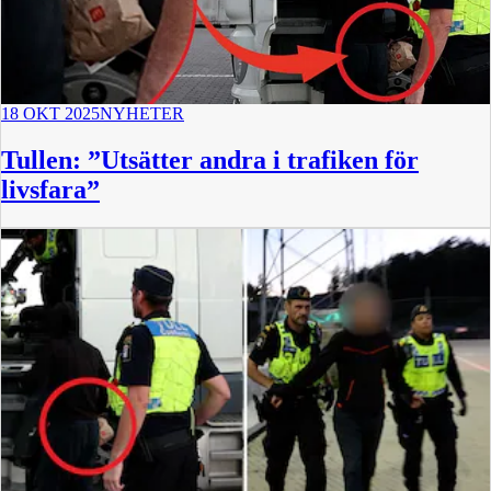
18 OKT 2025
NYHETER
Tullen: ”Utsätter andra i trafiken för
livsfara”