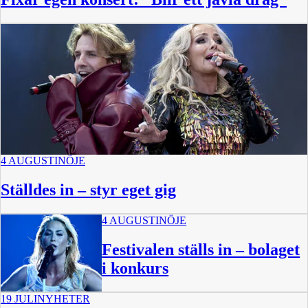
4 AUGUSTI
NÖJE
Ställdes in – styr eget gig
4 AUGUSTI
NÖJE
Festivalen ställs in – bolaget
i konkurs
19 JULI
NYHETER