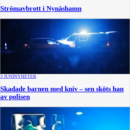
Strömavbrott i Nynäshamn
3 JUNI
NYHETER
Skadade barnen med kniv – sen sköts han
av polisen