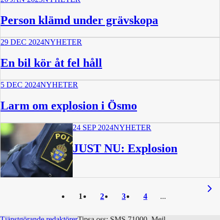
Person klämd under grävskopa
29 DEC 2024
NYHETER
En bil kör åt fel håll
5 DEC 2024
NYHETER
Larm om explosion i Ösmo
24 SEP 2024
NYHETER
JUST NU: Explosion
1
2
3
4
Tjänstgörande redaktörer
Tipsa oss: SMS 71000, Mejl