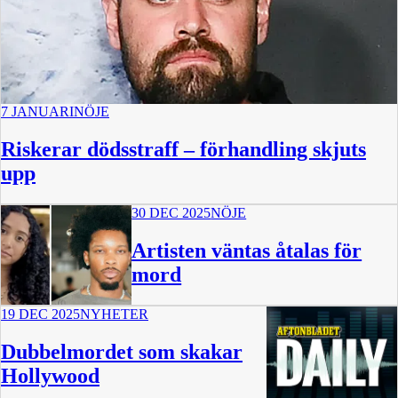
7 JANUARI
NÖJE
Riskerar dödsstraff – förhandling skjuts
upp
30 DEC 2025
NÖJE
Artisten väntas åtalas för
mord
19 DEC 2025
NYHETER
Dubbelmordet som skakar
Hollywood