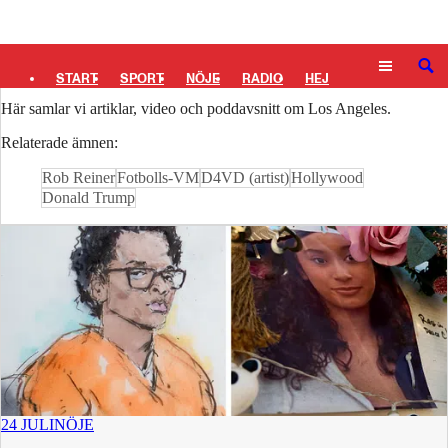
Logga in
Los Angeles
SÖK
START
SPORT
NÖJE
RADIO
HEJ
Här samlar vi artiklar, video och poddavsnitt om Los Angeles.
PLUS
TIPSA
TV
KULTUR
LEDARE
Relaterade ämnen:
Rob Reiner
Fotbolls-VM
D4VD (artist)
Hollywood
Donald Trump
24 JULI
NÖJE