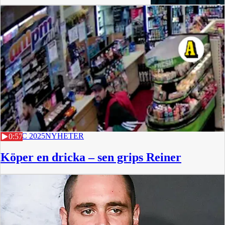
14 min
17 DEC 2025
NYHETER
0:57
Köper en dricka – sen grips Reiner