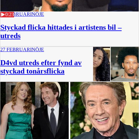
27 FEBRUARI
NÖJE
0:23
Styckad flicka hittades i artistens bil –
utreds
27 FEBRUARI
NÖJE
D4vd utreds efter fynd av
styckad tonårsflicka