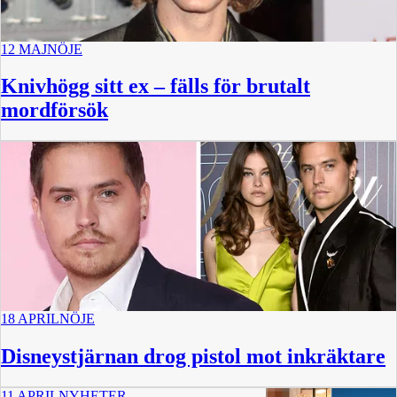
12 MAJ
NÖJE
Knivhögg sitt ex – fälls för brutalt
mordförsök
18 APRIL
NÖJE
Disneystjärnan drog pistol mot inkräktare
11 APRIL
NYHETER