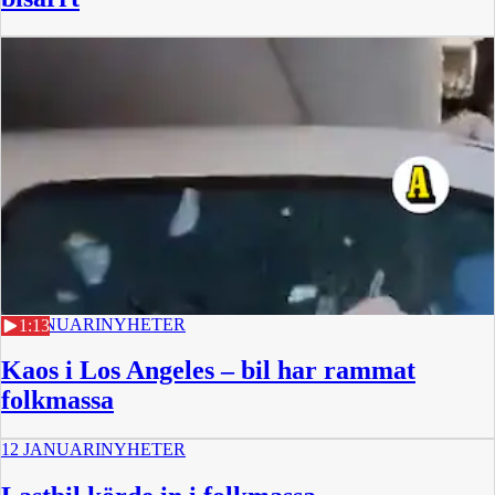
12 JANUARI
NYHETER
1:13
Kaos i Los Angeles – bil har rammat
folkmassa
12 JANUARI
NYHETER