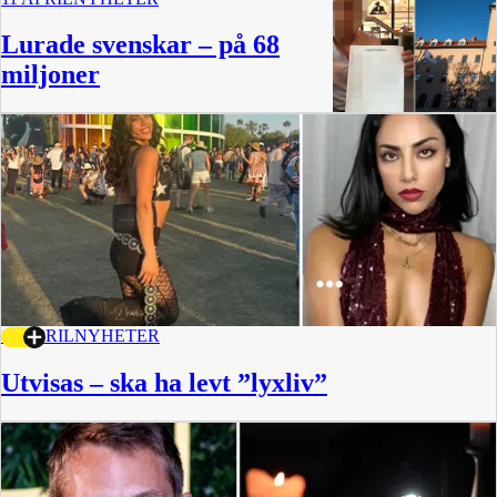
Lurade svenskar – på 68
miljoner
10 APRIL
NYHETER
Utvisas – ska ha levt ”lyxliv”