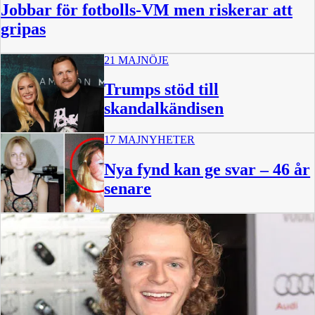
Jobbar för fotbolls-VM men riskerar att
gripas
21 MAJ
NÖJE
Trumps stöd till
skandalkändisen
17 MAJ
NYHETER
Nya fynd kan ge svar – 46 år
senare