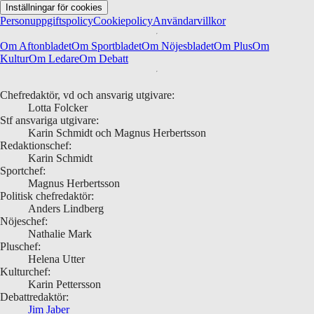
Inställningar för cookies
Personuppgiftspolicy
Cookiepolicy
Användarvillkor
Om Aftonbladet
Om Sportbladet
Om Nöjesbladet
Om Plus
Om
Kultur
Om Ledare
Om Debatt
Chefredaktör, vd och ansvarig utgivare:
Lotta Folcker
Stf ansvariga utgivare:
Karin Schmidt och Magnus Herbertsson
Redaktionschef:
Karin Schmidt
Sportchef:
Magnus Herbertsson
Politisk chefredaktör:
Anders Lindberg
Nöjeschef:
Nathalie Mark
Pluschef:
Helena Utter
Kulturchef:
Karin Pettersson
Debattredaktör:
Jim Jaber