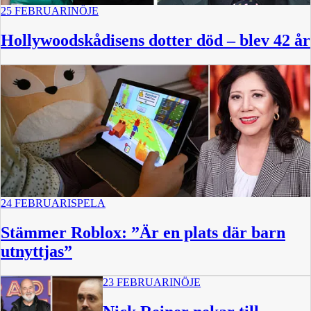
25 FEBRUARI
NÖJE
Hollywoodskådisens dotter död – blev 42 år
24 FEBRUARI
SPELA
Stämmer Roblox: ”Är en plats där barn
utnyttjas”
23 FEBRUARI
NÖJE