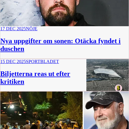
17 DEC 2025
NÖJE
Nya uppgifter om sonen: Otäcka fyndet i
duschen
15 DEC 2025
SPORTBLADET
Biljetterna reas ut efter
kritiken