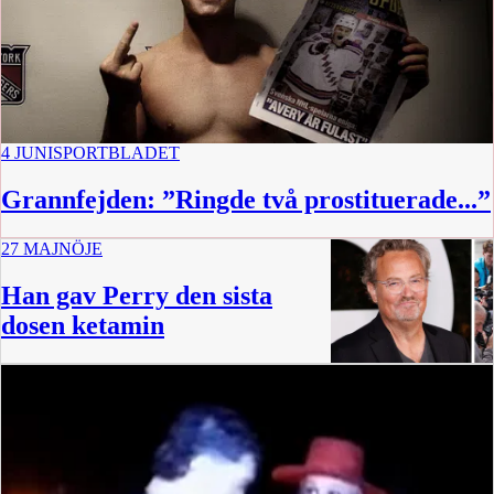
4 JUNI
SPORTBLADET
Grannfejden: ”Ringde två prostituerade...”
27 MAJ
NÖJE
Han gav Perry den sista
dosen ketamin