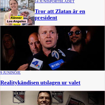
14 JUNI
SPORTBLADET
Tror att Zlatan är en
president
0:47
9 JUNI
NÖJE
Realitykändisen utslagen ur valet