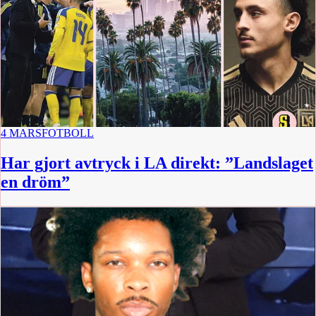
4 MARS
FOTBOLL
Har gjort avtryck i LA direkt: ”Landslaget
en dröm”