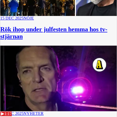
15 DEC 2025
NÖJE
Rök ihop under julfesten hemma hos tv-
stjärnan
15 DEC 2025
NYHETER
1:17