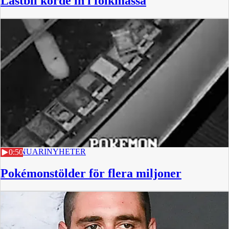
Lastbil körde in i folkmassa
10 JANUARI
NYHETER
0:50
Pokémonstölder för flera miljoner