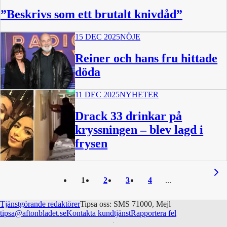
”Beskrivs som ett brutalt knivdåd”
15 DEC 2025
NÖJE
Reiner och hans fru hittade
döda
11 DEC 2025
NYHETER
Drack 33 drinkar på
kryssningen – blev lagd i
frysen
1
2
3
4
Tjänstgörande redaktörer
Tipsa oss: SMS 71000, Mejl
tipsa@aftonbladet.se
Kontakta kundtjänst
Rapportera fel