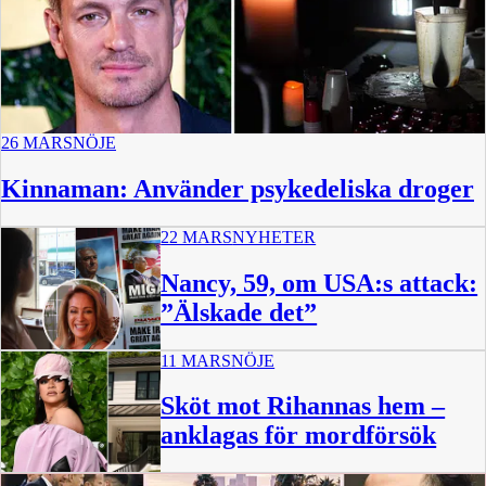
26 MARS
NÖJE
Kinnaman: Använder psykedeliska droger
22 MARS
NYHETER
Nancy, 59, om USA:s attack:
”Älskade det”
11 MARS
NÖJE
Sköt mot Rihannas hem –
anklagas för mordförsök