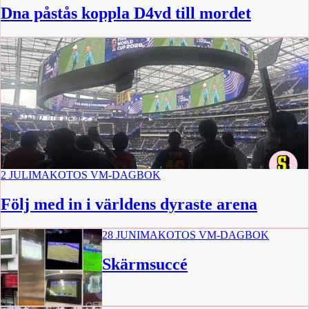
Dna påstås koppla D4vd till mordet
2 JULI
MAKOTOS VM-DAGBOK
Följ med in i världens dyraste arena
28 JUNI
MAKOTOS VM-DAGBOK
Skärmsuccé