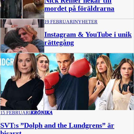
Nick Reiner nekar till
mordet på föräldrarna
19 FEBRUARI
NYHETER
Instagram & YouTube i unik
rättegång
0:39
15 FEBRUARI
KRÖNIKA
SVT:s ”Dolph and the Lundgrens” är
bisarrt