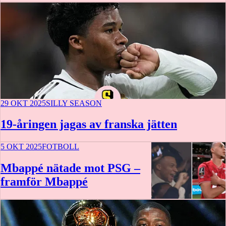
29 OKT 2025
SILLY SEASON
19-åringen jagas av franska jätten
5 OKT 2025
FOTBOLL
Mbappé nätade mot PSG –
framför Mbappé