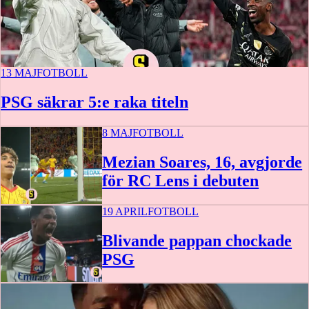
13 MAJ
FOTBOLL
PSG säkrar 5:e raka titeln
8 MAJ
FOTBOLL
Mezian Soares, 16, avgjorde
för RC Lens i debuten
19 APRIL
FOTBOLL
Blivande pappan chockade
PSG