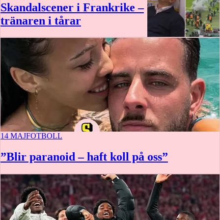
Skandalscener i Frankrike –
tränaren i tårar
14 MAJ
FOTBOLL
”Blir paranoid – haft koll på oss”