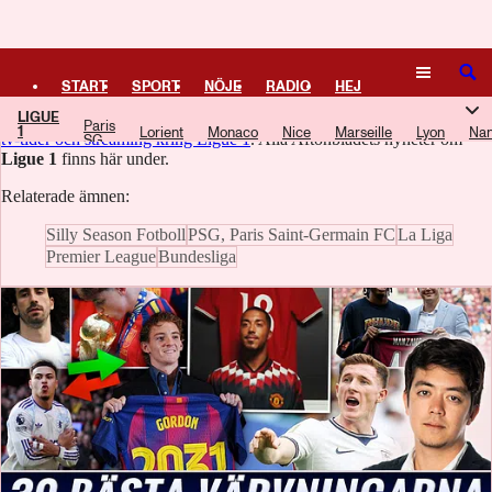
Logga in
Ligue 1
SÖK
START
SPORT
NÖJE
RADIO
HEJ
LIGUE
Ligue 1
är den franska fotbollsligans högsta division.
Här hittar du alla
Paris
1
Lorient
Monaco
Nice
Marseille
Lyon
Nan
PLUS
TIPSA
TV
KULTUR
LEDARE
tv-tider och streaming kring Ligue 1
. Alla Aftonbladets nyheter om
SG
Ligue 1
finns här under.
Relaterade ämnen:
Silly Season Fotboll
PSG, Paris Saint-Germain FC
La Liga
Premier League
Bundesliga