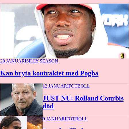
28 JANUARI
SILLY SEASON
Kan bryta kontraktet med Pogba
12 JANUARI
FOTBOLL
JUST NU: Rolland Courbis
död
9 JANUARI
FOTBOLL