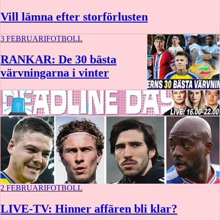
Vill lämna efter storförlusten
3 FEBRUARI
FOTBOLL
RANKAR: De 30 bästa
värvningarna i vinter
2 FEBRUARI
FOTBOLL
LIVE-TV: Hinner affären bli klar?