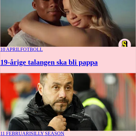
10 APRIL
FOTBOLL
19-årige talangen ska bli pappa
11 FEBRUARI
SILLY SEASON