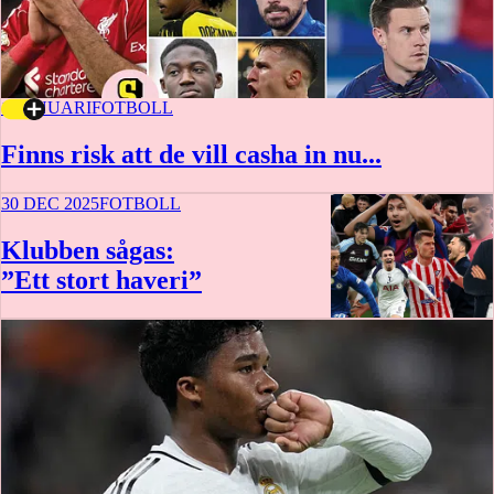
1 JANUARI
FOTBOLL
Finns risk att de vill casha in nu...
30 DEC 2025
FOTBOLL
Klubben sågas:
”Ett stort haveri”