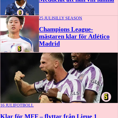
25 JULI
SILLY SEASON
Champions League-
mästaren klar för Atlético
Madrid
16 JULI
FOTBOLL
Klar för MFF – flyttar från Ligue 1