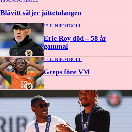
18 JUNI
FOTBOLL
Blåvitt säljer jättetalangen
17 JUNI
FOTBOLL
Eric Roy död – 58 år
gammal
17 JUNI
FOTBOLL
Greps före VM