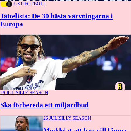
1 AUGUSTI
FOTBOLL
Jättelista: De 30 bästa värvningarna i
Europa
29 JULI
SILLY SEASON
Ska förbereda ett miljardbud
26 JULI
SILLY SEASON
Meddelat att han vill lämna