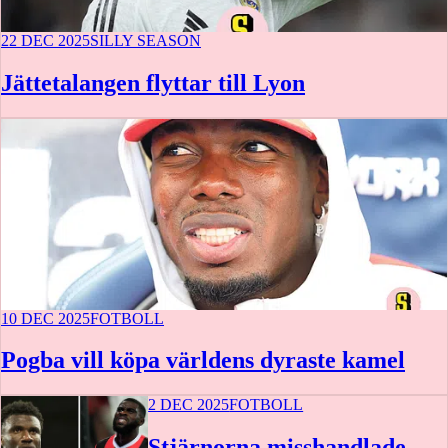
22 DEC 2025
SILLY SEASON
Jättetalangen flyttar till Lyon
10 DEC 2025
FOTBOLL
Pogba vill köpa världens dyraste kamel
2 DEC 2025
FOTBOLL
Stjärnorna misshandlade –