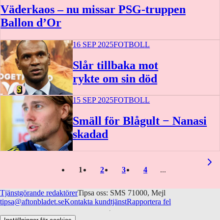
Väderkaos – nu missar PSG-truppen
Ballon d’Or
16 SEP 2025
FOTBOLL
Slår tillbaka mot
rykte om sin död
15 SEP 2025
FOTBOLL
Smäll för Blågult − Nanasi
skadad
1
2
3
4
Tjänstgörande redaktörer
Tipsa oss: SMS 71000, Mejl
tipsa@aftonbladet.se
Kontakta kundtjänst
Rapportera fel