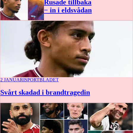
Rusade tillbaka
− in i eldsvådan
2 JANUARI
SPORTBLADET
Svårt skadad i brandtragedin