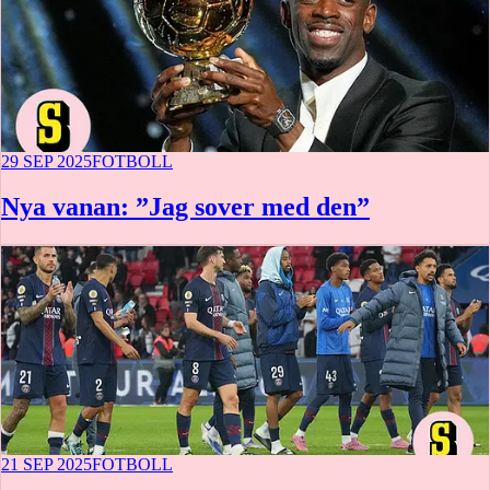
29 SEP 2025
FOTBOLL
Nya vanan: ”Jag sover med den”
21 SEP 2025
FOTBOLL