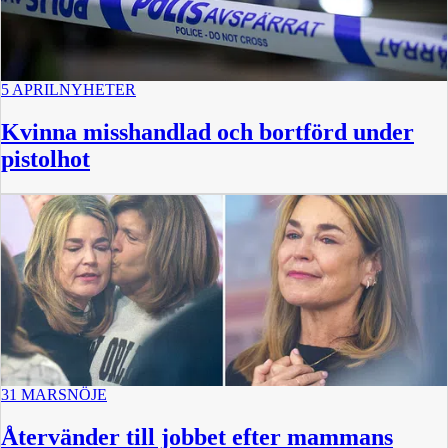
5 APRIL
NYHETER
Kvinna misshandlad och bortförd under
pistolhot
31 MARS
NÖJE
Återvänder till jobbet efter mammans