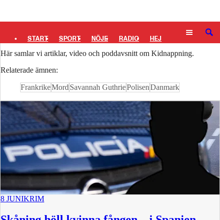
Logga in
Kidnappning
SÖK
START
SPORT
NÖJE
RADIO
HEJ
Här samlar vi artiklar, video och poddavsnitt om Kidnappning.
PLUS
TIPSA
TV
KULTUR
LEDARE
Relaterade ämnen:
Frankrike
Mord
Savannah Guthrie
Polisen
Danmark
8 JUNI
KRIM
Skåning höll kvinna fången – i Spanien