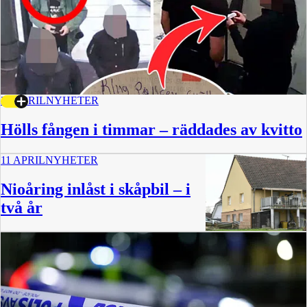
28 APRIL
NYHETER
Hölls fången i timmar – räddades av kvitto
11 APRIL
NYHETER
Nioåring inlåst i skåpbil – i
två år