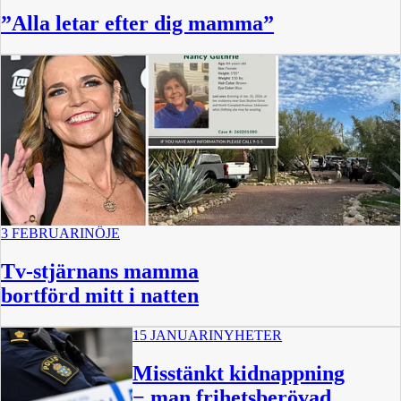
”Alla letar efter dig mamma”
3 FEBRUARI
NÖJE
Tv-stjärnans mamma
bortförd mitt i natten
15 JANUARI
NYHETER
Misstänkt kidnappning
− man frihetsberövad