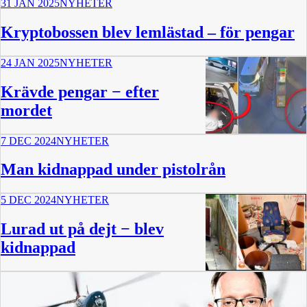
31 JAN 2025
NYHETER
Kryptobossen blev lemlästad – för pengar
24 JAN 2025
NYHETER
Krävde pengar − efter
mordet
7 DEC 2024
NYHETER
37 min
Man kidnappad under pistolrån
5 DEC 2024
NYHETER
Lurad ut på dejt − blev
kidnappad
30 min