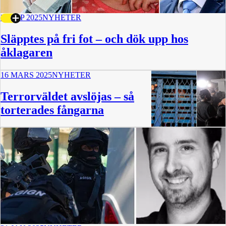
30 SEP 2025
NYHETER
Släpptes på fri fot – och dök upp hos
åklagaren
16 MARS 2025
NYHETER
Terrorväldet avslöjas – så
torterades fångarna