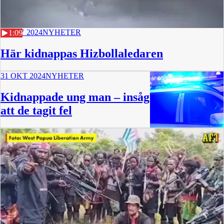
3 NOV 2024
NYHETER
1:09
Här kidnappas Hizbollaledaren
31 OKT 2024
NYHETER
Kidnappade ung man – insåg
att de tagit fel