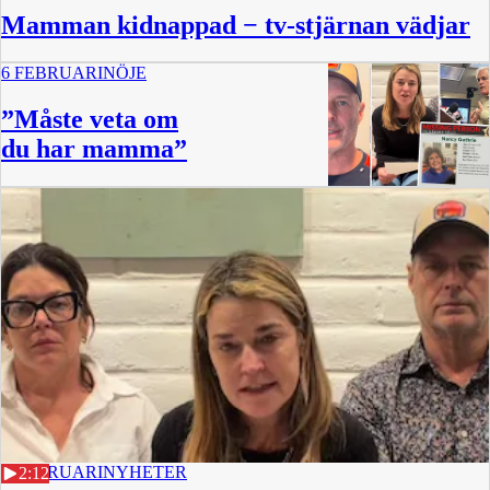
Mamman kidnappad − tv-stjärnan vädjar
6 FEBRUARI
NÖJE
”Måste veta om
du har mamma”
5 FEBRUARI
NYHETER
2:12