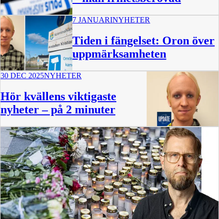
7 JANUARI
NYHETER
Tiden i fängelset: Oron över
uppmärksamheten
30 DEC 2025
NYHETER
Hör kvällens viktigaste
nyheter – på 2 minuter
2:28