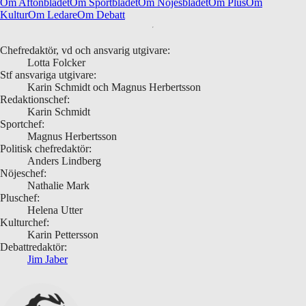
Om Aftonbladet
Om Sportbladet
Om Nöjesbladet
Om Plus
Om
Kultur
Om Ledare
Om Debatt
Chefredaktör, vd och ansvarig utgivare:
Lotta Folcker
Stf ansvariga utgivare:
Karin Schmidt och Magnus Herbertsson
Redaktionschef:
Karin Schmidt
Sportchef:
Magnus Herbertsson
Politisk chefredaktör:
Anders Lindberg
Nöjeschef:
Nathalie Mark
Pluschef:
Helena Utter
Kulturchef:
Karin Pettersson
Debattredaktör:
Jim Jaber