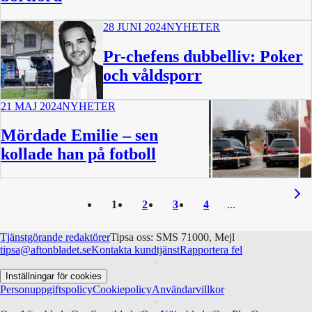
28 JUNI 2024
NYHETER
Pr-chefens dubbelliv: Poker
och våldsporr
21 MAJ 2024
NYHETER
Mördade Emilie – sen
kollade han på fotboll
11 min
1
2
3
4
Tjänstgörande redaktörer
Tipsa oss: SMS 71000, Mejl
tipsa@aftonbladet.se
Kontakta kundtjänst
Rapportera fel
Inställningar för cookies
Personuppgiftspolicy
Cookiepolicy
Användarvillkor