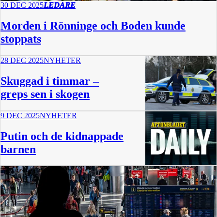
30 DEC 2025
LEDARE
Morden i Rönninge och Boden kunde
stoppats
28 DEC 2025
NYHETER
Skuggad i timmar –
greps sen i skogen
9 DEC 2025
NYHETER
Putin och de kidnappade
barnen
13 min