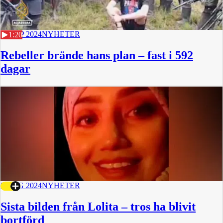
22 SEP 2024
NYHETER
1:20
Rebeller brände hans plan – fast i 592
dagar
7 AUG 2024
NYHETER
Sista bilden från Lolita – tros ha blivit
bortförd