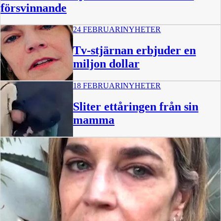
försvinnande
24 FEBRUARI
NYHETER
Tv-stjärnan erbjuder en
miljon dollar
18 FEBRUARI
NYHETER
1:26
Sliter ettåringen från sin
mamma
0:38