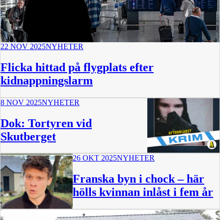
22 NOV 2025
NYHETER
Flicka hittad på flygplats efter
kidnappningslarm
8 NOV 2025
NYHETER
Dok: Tortyren vid
Skutberget
26 OKT 2025
NYHETER
57 min
Franska byn i chock – här
hölls kvinnan inlåst i fem år
1:59