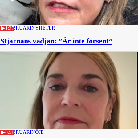
16 FEBRUARI
NYHETER
1:27
Stjärnans vädjan: ”Är inte försent”
10 FEBRUARI
NÖJE
0:51