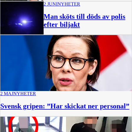
2 JUNI
NYHETER
Man sköts till döds av polis
efter biljakt
2 MAJ
NYHETER
Svensk gripen: ”Har skickat ner personal”