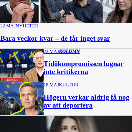
22 MAJ
NYHETER
Bara veckor kvar – de får inget svar
22 MAJ
KOLUMN
Tidökompromissen lugnar
inte kritikerna
18 MAJ
KULTUR
Högern verkar aldrig få nog
av att deportera