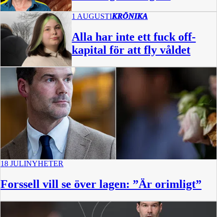
1 AUGUSTI
KRÖNIKA
Alla har inte ett fuck off-
kapital för att fly våldet
18 JULI
NYHETER
Forssell vill se över lagen: ”Är orimligt”