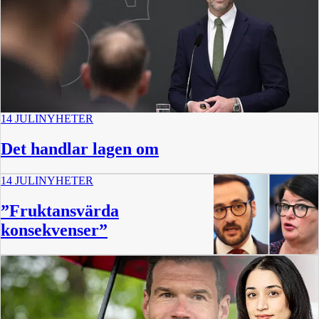
14 JULI
NYHETER
Det handlar lagen om
14 JULI
NYHETER
”Fruktansvärda
konsekvenser”