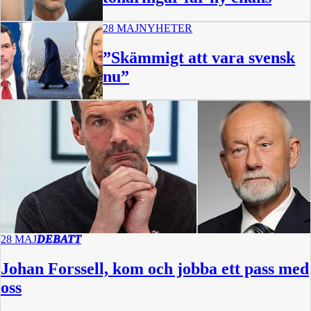
28 MAJ
NYHETER
”Skämmigt att vara svensk
nu”
28 MAJ
DEBATT
Johan Forssell, kom och jobba ett pass med
oss