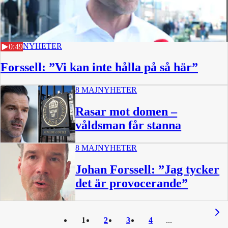
8 MAJ
NYHETER
0:49
Forssell: ”Vi kan inte hålla på så här”
8 MAJ
NYHETER
Rasar mot domen –
våldsman får stanna
8 MAJ
NYHETER
Johan Forssell: ”Jag tycker
det är provocerande”
1:26
1
2
3
4