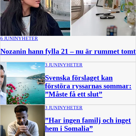
6 JUNI
NYHETER
Nozanin hann fylla 21 – nu är rummet tomt
3 JUNI
NYHETER
Svenska förslaget kan
förstöra ryssarnas sommar:
”Måste få ett slut”
3 JUNI
NYHETER
”Har ingen familj och inget
hem i Somalia”