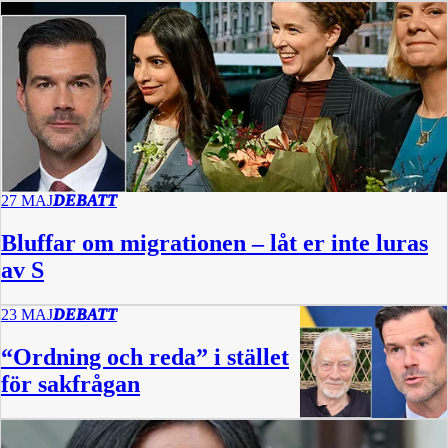
27 MAJ
DEBATT
Bluffar om migrationen – låt er inte luras
av S
23 MAJ
DEBATT
“Ordning och reda” i stället
för sakfrågan