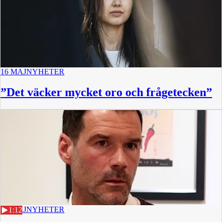
16 MAJ
NYHETER
”Det väcker mycket oro och frågetecken”
15 MAJ
NYHETER
1:12