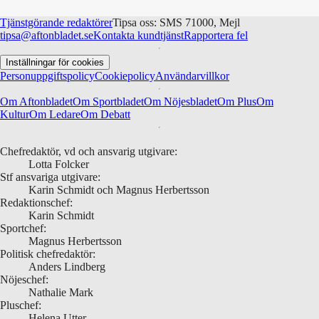
Tjänstgörande redaktörer
Tipsa oss: SMS 71000, Mejl
tipsa@aftonbladet.se
Kontakta kundtjänst
Rapportera fel
Inställningar för cookies
Personuppgiftspolicy
Cookiepolicy
Användarvillkor
Om Aftonbladet
Om Sportbladet
Om Nöjesbladet
Om Plus
Om
Kultur
Om Ledare
Om Debatt
Chefredaktör, vd och ansvarig utgivare:
Lotta Folcker
Stf ansvariga utgivare:
Karin Schmidt och Magnus Herbertsson
Redaktionschef:
Karin Schmidt
Sportchef:
Magnus Herbertsson
Politisk chefredaktör:
Anders Lindberg
Nöjeschef:
Nathalie Mark
Pluschef:
Helena Utter