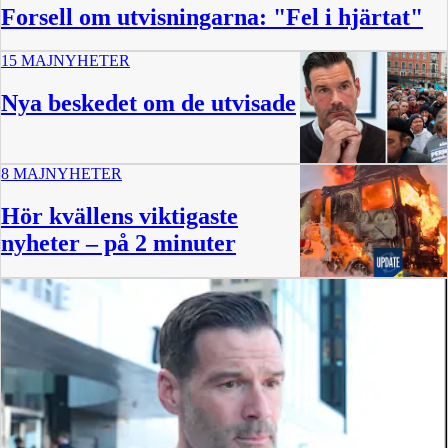
Forsell om utvisningarna: "Fel i hjärtat"
15 MAJ
NYHETER
Nya beskedet om de utvisade
8 MAJ
NYHETER
Hör kvällens viktigaste
nyheter – på 2 minuter
2:40