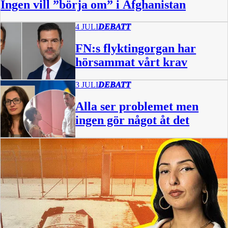
Ingen vill ”börja om” i Afghanistan
4 JULI
DEBATT
FN:s flyktingorgan har
hörsammat vårt krav
3 JULI
DEBATT
Alla ser problemet men
ingen gör något åt det