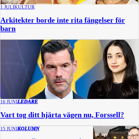
1 JULI
KULTUR
Arkitekter borde inte rita fängelser för
barn
16 JUNI
LEDARE
Vart tog ditt hjärta vägen nu, Forssell?
15 JUNI
KOLUMN