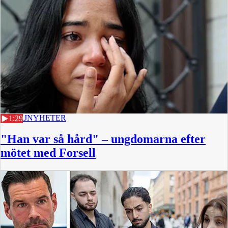
22 MAJ
NYHETER
1:29
"Han var så hård" – ungdomarna efter
mötet med Forsell