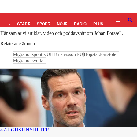
Logga in
Johan Forssell
SÖK
START
SPORT
NÖJE
RADIO
PLUS
Här samlar vi artiklar, video och poddavsnitt om Johan Forssell.
TIPSA
TV
KULTUR
LEDARE
Relaterade ämnen:
Migrationspolitik
Ulf Kristersson
EU
Högsta domstolen
Migrationsverket
4 AUGUSTI
NYHETER