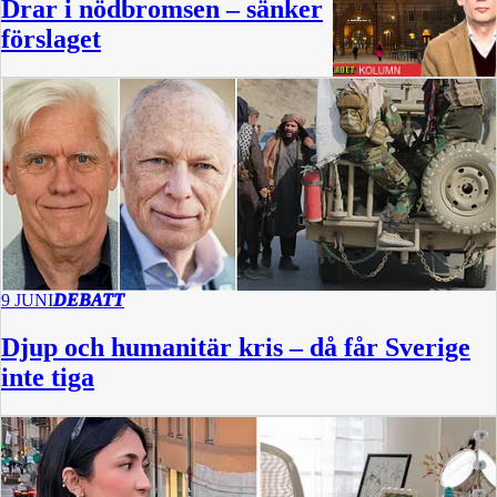
Drar i nödbromsen – sänker
förslaget
9 JUNI
DEBATT
Djup och humanitär kris – då får Sverige
inte tiga