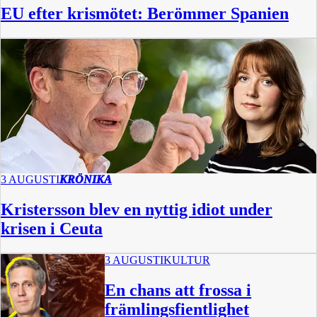
EU efter krismötet: Berömmer Spanien
3 AUGUSTI
KRÖNIKA
Kristersson blev en nyttig idiot under
krisen i Ceuta
3 AUGUSTI
KULTUR
En chans att frossa i
främlingsfientlighet