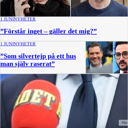
1 JUNI
NYHETER
”Förstår inget – gäller det mig?”
1 JUNI
NYHETER
”Som silvertejp på ett hus
man själv raserat”