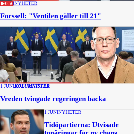
1 JUNI
NYHETER
0:56
Forssell: "Ventilen gäller till 21"
1 JUNI
KOLUMNISTER
Vreden tvingade regeringen backa
1 JUNI
NYHETER
Tidöpartierna: Utvisade
tonåringar får ny chans