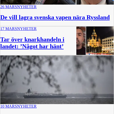
26 MARS
NYHETER
De vill lagra svenska vapen nära Ryssland
17 MARS
NYHETER
Tar över knarkhandeln i
landet: ’Något har hänt’
10 MARS
NYHETER