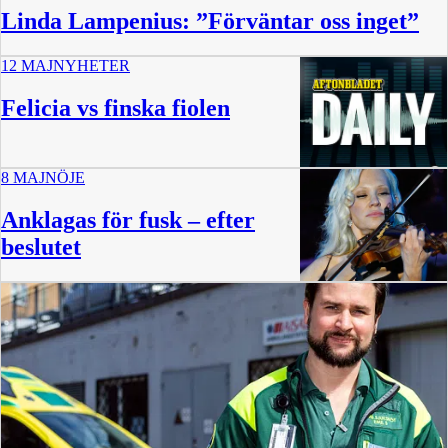
Linda Lampenius: ”Förväntar oss inget”
12 MAJ
NYHETER
Felicia vs finska fiolen
8 MAJ
NÖJE
15 min
Anklagas för fusk – efter
beslutet
60 min