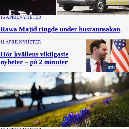
16 APRIL
NYHETER
Rawa Majid ringde under husrannsakan
11 APRIL
NYHETER
Hör kvällens viktigaste
nyheter – på 2 minuter
2:19