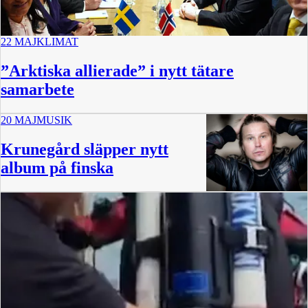
22 MAJ
KLIMAT
”Arktiska allierade” i nytt tätare
samarbete
20 MAJ
MUSIK
Krunegård släpper nytt
album på finska