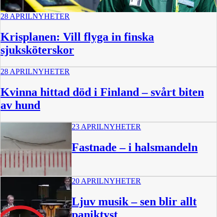
28 APRIL
NYHETER
Krisplanen: Vill flyga in finska
sjuksköterskor
28 APRIL
NYHETER
Kvinna hittad död i Finland – svårt biten
av hund
23 APRIL
NYHETER
Fastnade – i halsmandeln
20 APRIL
NYHETER
Ljuv musik – sen blir allt
paniktyst