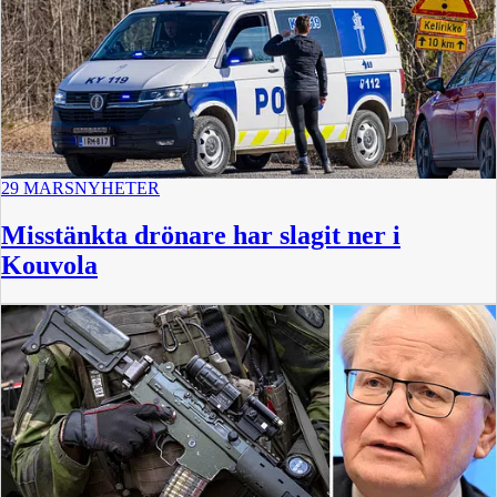
29 MARS
NYHETER
Misstänkta drönare har slagit ner i
Kouvola