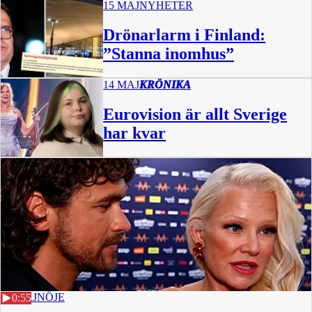
15 MAJ
NYHETER
Drönarlarm i Finland:
”Stanna inomhus”
14 MAJ
KRÖNIKA
Eurovision är allt Sverige
har kvar
12 MAJ
NÖJE
0:55