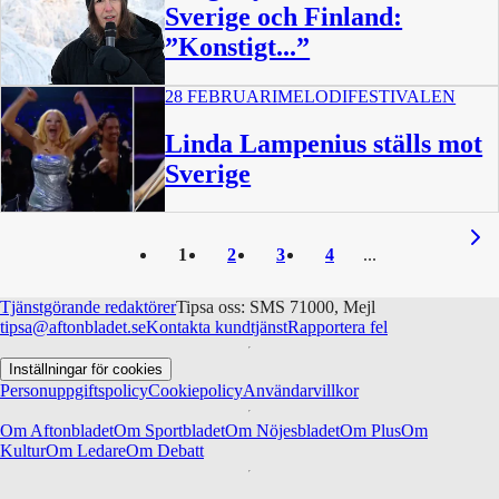
Sverige och Finland:
”Konstigt...”
28 FEBRUARI
MELODIFESTIVALEN
1:01
Linda Lampenius ställs mot
Sverige
1
2
3
4
Tjänstgörande redaktörer
Tipsa oss: SMS 71000, Mejl
tipsa@aftonbladet.se
Kontakta kundtjänst
Rapportera fel
Inställningar för cookies
Personuppgiftspolicy
Cookiepolicy
Användarvillkor
Om Aftonbladet
Om Sportbladet
Om Nöjesbladet
Om Plus
Om
Kultur
Om Ledare
Om Debatt