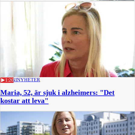
22 JUNI
NYHETER
1:20
Maria, 52, är sjuk i alzheimers: "Det
kostar att leva"