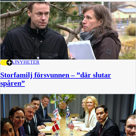
31 MAJ
NYHETER
Storfamilj försvunnen – ”där slutar
spåren”