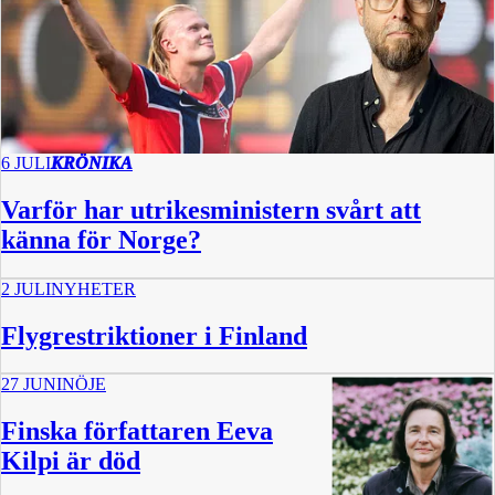
6 JULI
KRÖNIKA
Varför har utrikesministern svårt att
känna för Norge?
2 JULI
NYHETER
Flygrestriktioner i Finland
27 JUNI
NÖJE
Finska författaren Eeva
Kilpi är död