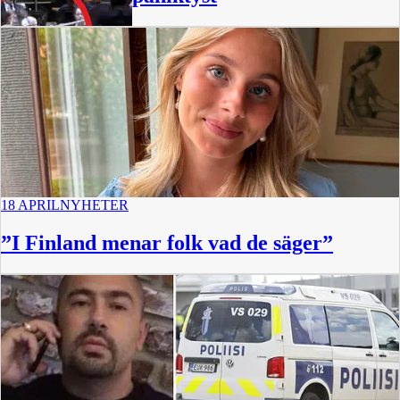
0:36
18 APRIL
NYHETER
”I Finland menar folk vad de säger”