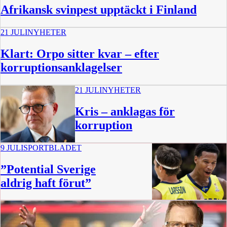
Afrikansk svinpest upptäckt i Finland
21 JULI
NYHETER
Klart: Orpo sitter kvar – efter
korruptionsanklagelser
21 JULI
NYHETER
Kris – anklagas för
korruption
9 JULI
SPORTBLADET
”Potential Sverige
aldrig haft förut”
12 min