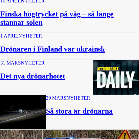
10 APRIL
NYHETER
Finska högtrycket på väg – så länge
stannar solen
1 APRIL
NYHETER
Drönaren i Finland var ukrainsk
31 MARS
NYHETER
Det nya drönarhotet
29 MARS
NYHETER
15 min
Så stora är drönarna