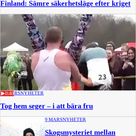
Finland: Sämre säkerhetsläge efter kriget
10 MARS
NYHETER
0:40
Tog hem seger – i att bära fru
9 MARS
NYHETER
Skogsmysteriet mellan