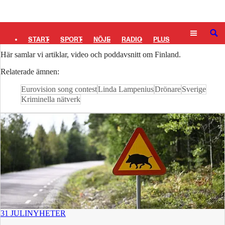
Logga in
Finland
SÖK
START
SPORT
NÖJE
RADIO
PLUS
Här samlar vi artiklar, video och poddavsnitt om Finland.
TIPSA
TV
KULTUR
LEDARE
Relaterade ämnen:
Eurovision song contest
Linda Lampenius
Drönare
Sverige
Kriminella nätverk
31 JULI
NYHETER