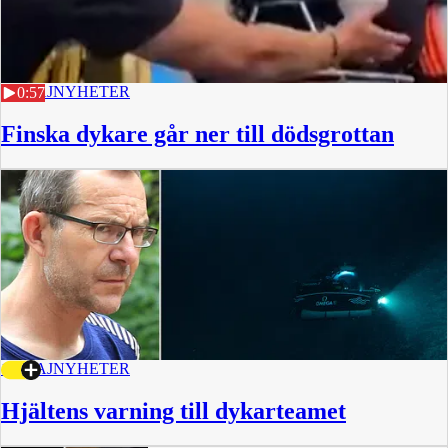
19 MAJ
NYHETER
0:57
Finska dykare går ner till dödsgrottan
18 MAJ
NYHETER
Hjältens varning till dykarteamet