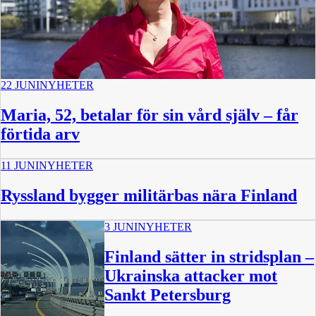
22 JUNI
NYHETER
Maria, 52, betalar för sin vård själv – får
förtida arv
11 JUNI
NYHETER
Ryssland bygger militärbas nära Finland
3 JUNI
NYHETER
Finland sätter in stridsplan –
Ukrainska attacker mot
Sankt Petersburg