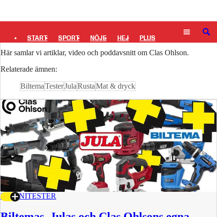
Logga in
Clas Ohlson
SÖK
START
SPORT
NÖJE
HEJ
PLUS
Här samlar vi artiklar, video och poddavsnitt om Clas Ohlson.
TIPSA
TV
KULTUR
LEDARE
Relaterade ämnen:
Biltema
Tester
Jula
Rusta
Mat & dryck
30 JUNI
TESTER
Biltemas, Julas och Clas Ohlsons egna