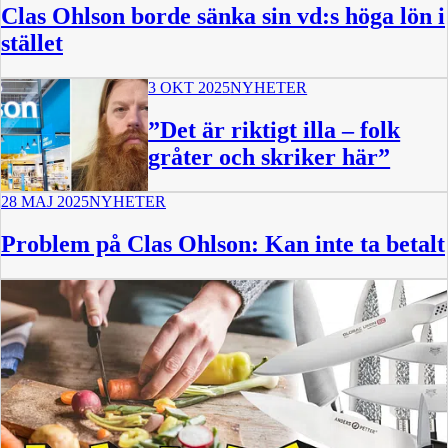
Clas Ohlson borde sänka sin vd:s höga lön i
stället
3 OKT 2025
NYHETER
”Det är riktigt illa – folk
gråter och skriker här”
28 MAJ 2025
NYHETER
Problem på Clas Ohlson: Kan inte ta betalt