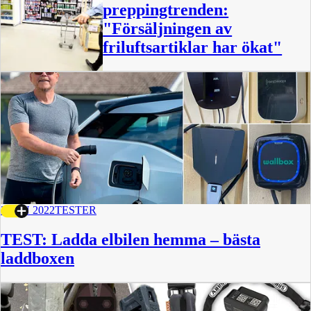
preppingtrenden:
"Försäljningen av
friluftsartiklar har ökat"
1:47
2 JAN 2022
TESTER
TEST: Ladda elbilen hemma – bästa
laddboxen