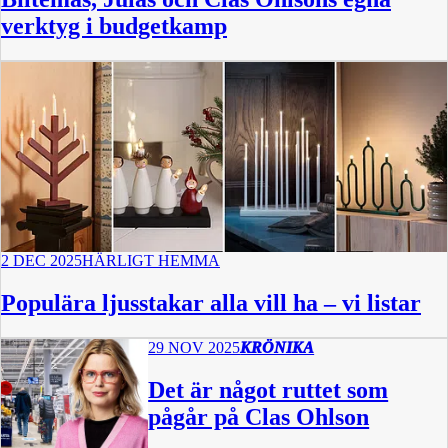
verktyg i budgetkamp
2 DEC 2025
HÄRLIGT HEMMA
Populära ljusstakar alla vill ha – vi listar
29 NOV 2025
KRÖNIKA
Det är något ruttet som
pågår på Clas Ohlson