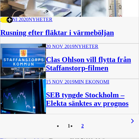
24 JUNI 2020
NYHETER
Rusning efter fläktar i värmeböljan
20 NOV 2019
NYHETER
Clas Ohlson vill flytta från
Staffanstorp-filmen
15 NOV 2019
MIN EKONOMI
SEB tyngde Stockholm –
Elekta sänktes av prognos
1
2