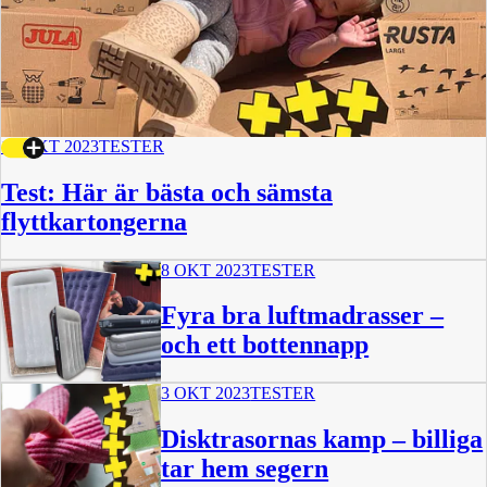
15 OKT 2023
TESTER
Test: Här är bästa och sämsta
flyttkartongerna
8 OKT 2023
TESTER
Fyra bra luftmadrasser –
och ett bottennapp
3 OKT 2023
TESTER
Disktrasornas kamp – billiga
tar hem segern