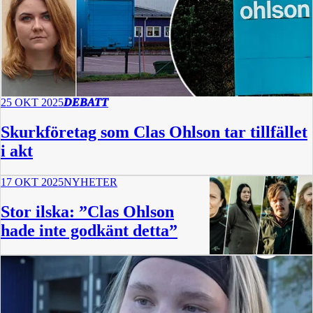
25 OKT 2025
DEBATT
Skurkföretag som Clas Ohlson tar tillfället
i akt
17 OKT 2025
NYHETER
Stor ilska: ”Clas Ohlson
hade inte godkänt detta”