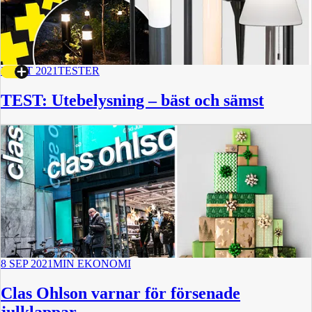
2 OKT 2021
TESTER
TEST: Utebelysning – bäst och sämst
8 SEP 2021
MIN EKONOMI
Clas Ohlson varnar för försenade