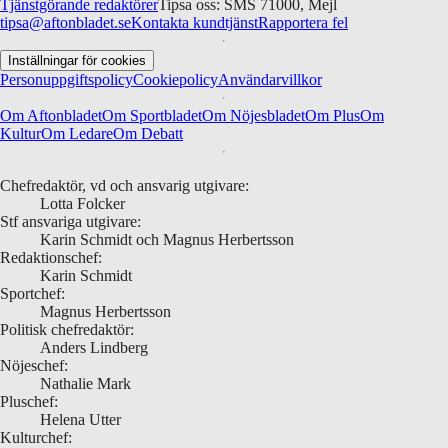
Tjänstgörande redaktörer
Tipsa oss: SMS 71000, Mejl
tipsa@aftonbladet.se
Kontakta kundtjänst
Rapportera fel
Inställningar för cookies
Personuppgiftspolicy
Cookiepolicy
Användarvillkor
Om Aftonbladet
Om Sportbladet
Om Nöjesbladet
Om Plus
Om
Kultur
Om Ledare
Om Debatt
Chefredaktör, vd och ansvarig utgivare:
Lotta Folcker
Stf ansvariga utgivare:
Karin Schmidt och Magnus Herbertsson
Redaktionschef:
Karin Schmidt
Sportchef:
Magnus Herbertsson
Politisk chefredaktör:
Anders Lindberg
Nöjeschef:
Nathalie Mark
Pluschef:
Helena Utter
Kulturchef: