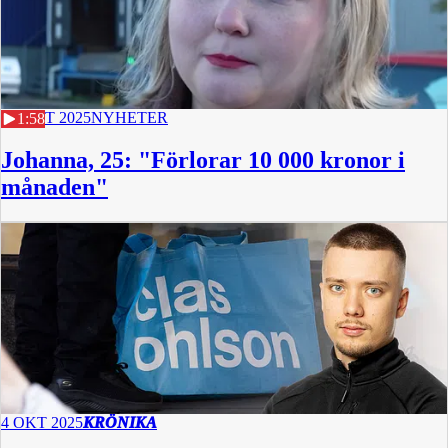
17 OKT 2025
NYHETER
1:58
Johanna, 25: "Förlorar 10 000 kronor i
månaden"
4 OKT 2025
KRÖNIKA