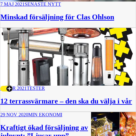
7 MAJ 2021
SENASTE NYTT
Minskad försäljning för Clas Ohlson
13 APR 2021
TESTER
12 terrassvärmare – den ska du välja i vår
29 NOV 2020
MIN EKONOMI
Kraftigt ökad försäljning av
julpynt: ”Ljusar upp”