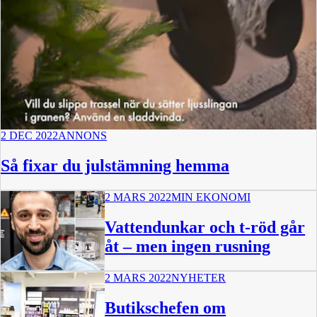
2 DEC 2022
ANNONS
Så fixar du julstämning hemma
2 MARS 2022
MIN EKONOMI
Vattendunkar och t-röd går
åt – men ingen rusning
2 MARS 2022
NYHETER
Butikschefen om