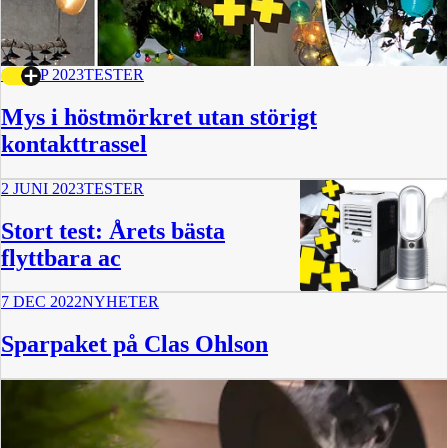
16 SEP 2023
TESTER
Mys i höstmörkret utan störigt
kontakttrassel
2 JUNI 2023
TESTER
Stort test: Årets bästa
flyttbara ac
7 DEC 2022
NYHETER
Sparpaket på Clas Ohlson