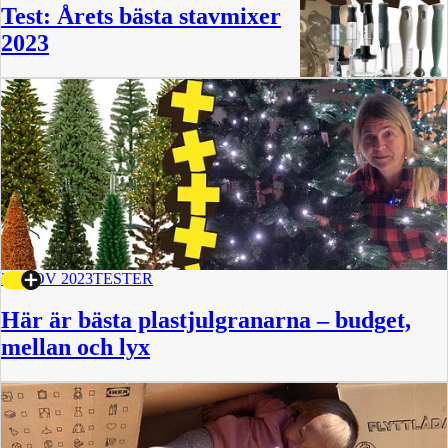
Test: Årets bästa stavmixer
2023
29 NOV 2023
TESTER
Här är bästa plastjulgranarna – budget,
mellan och lyx