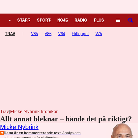
Logga in
START
SPORT
NÖJE
RADIO
PLUS
SÖK
TRAV
TIPSA
V85
TV
V86
KULTUR
V64
LEDARE
Elitloppet
V75
Trav
|
Micke Nybrink krönikor
Allt annat bleknar – hände det på riktigt?
Micke Nybrink
Detta är en kommenterande text.
Analys och
ställningstaganden är skribentens.