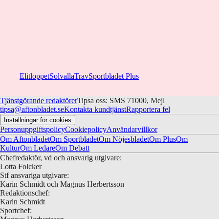
Elitloppet
Solvalla
Trav
Sportbladet Plus
Tjänstgörande redaktörer
Tipsa oss: SMS 71000, Mejl
tipsa@aftonbladet.se
Kontakta kundtjänst
Rapportera fel
Inställningar för cookies
Personuppgiftspolicy
Cookiepolicy
Användarvillkor
Om Aftonbladet
Om Sportbladet
Om Nöjesbladet
Om Plus
Om
Kultur
Om Ledare
Om Debatt
Chefredaktör, vd och ansvarig utgivare:
Lotta Folcker
Stf ansvariga utgivare:
Karin Schmidt och Magnus Herbertsson
Redaktionschef:
Karin Schmidt
Sportchef: