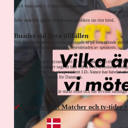
USA vann med 5–0 mot hemmanationen.
Inför matchen gjorde den danska publiken sin röst hörd.
Buades vid flera tillfällen
När de amerikanska spelarna skrinnade ut på isen stämde publike
den amerikanska startfemman presenterades av speakern.
Grönland är en självstyrande del av Danmark med cirka 59 00
Trump har flera gånger sagt att han vill ta över Grönland. Enli
nationella säkerhet och vicepresident J.D. Vance har hävdat at
säkerhetsparaply i stället för Danmark.
Grönland och Danmark är starkt emot och har avvisat samtliga 
Hockey-VM: Matcher och tv-tider •
Allt om matchen
Slut