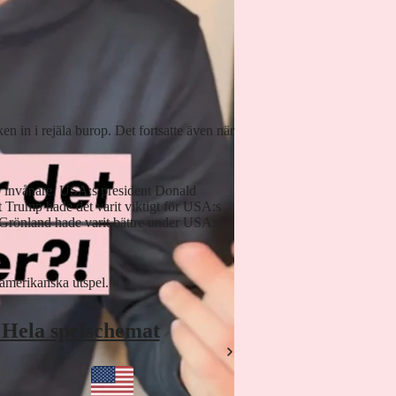
n in i rejäla burop. Det fortsatte även när
0 invånare. USA:s president Donald
gt Trump hade det varit viktigt för USA:s
t Grönland hade varit bättre under USA:s
amerikanska utspel.
 Hela spelschemat