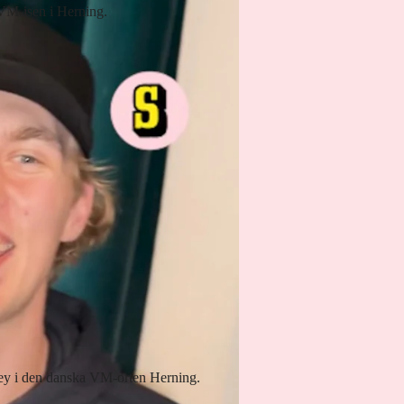
 VM-isen i Herning.
key i den danska VM-orten Herning.