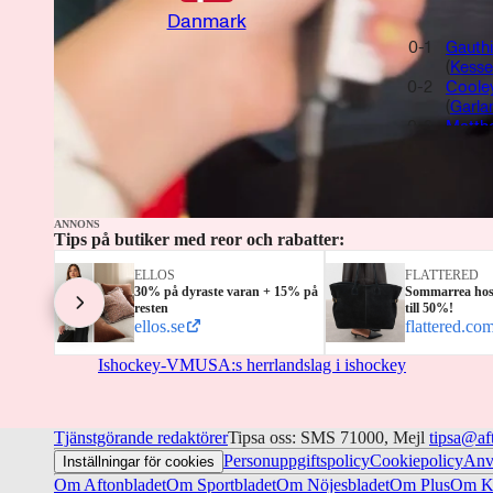
0
-
5
Danmark
0
-
1
Gauthi
(
Kesse
0
-
2
Coole
(
Garla
0
-
3
Matth
Visa mer
(
Peek
0
-
4
Lohrei
(
Kesse
0
-
5
Matth
(
Gauth
ANNONS
Tips på butiker med reor och rabatter:
ELLOS
FLATTERED
30% på dyraste varan + 15% på
Sommarrea hos 
resten
till 50%!
ellos.se
flattered.co
Ishockey-VM
USA:s herrlandslag i ishockey
Tjänstgörande redaktörer
Tipsa oss: SMS 71000, Mejl
tipsa@af
Personuppgiftspolicy
Cookiepolicy
Anv
Inställningar för cookies
Om Aftonbladet
Om Sportbladet
Om Nöjesbladet
Om Plus
Om Ku