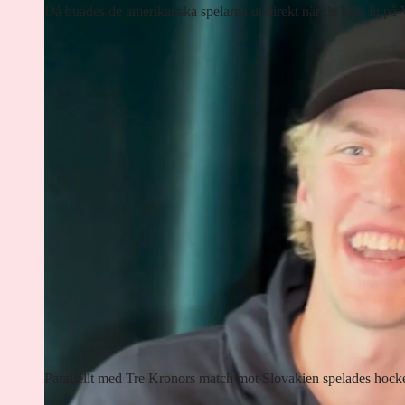
Då buades de amerikanska spelarna ut direkt när de klev in på
Parallellt med Tre Kronors match mot Slovakien spelades hoc