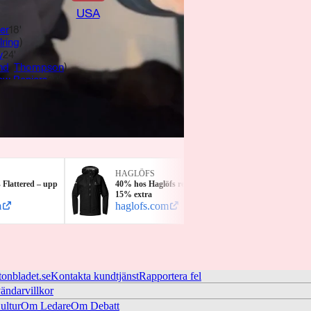
USA
er
18'
lring
)
y
24'
nd
,
Thompson
)
ew Beniers
29'
e
,
Lohrei
)
50'
lring
,
Nazar
)
ew Beniers
57'
ier
,
Smith
)
HAGLÖFS
STRO
Flattered – upp
40% hos Haglöfs rea – nu även
Sommar
15% extra
till 60
m
haglofs.com
stron
tonbladet.se
Kontakta kundtjänst
Rapportera fel
ändarvillkor
ltur
Om Ledare
Om Debatt