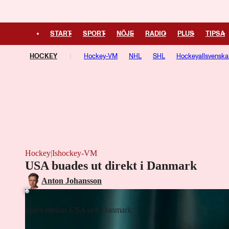
START
SPORT
NÖJE
RADIO
PLUS
TIPSA
HOCKEY
Hockey-VM
NHL
SHL
Hockeyallsvenska
Hockey
|
Ishockey-VM
USA buades ut direkt i Danmark
Laddar ...
Anton Johansson
Spänt mellan USA och Danmark.