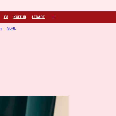
TV
KULTUR
LEDARE
n
SDHL