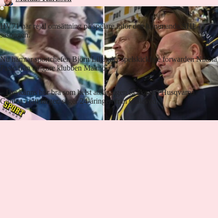
HV71 har rejäl omsättning på spelare inför den kommande SHL-
säsongen.
Nu hämtar sportchefen Björn Liljander spelskicklige forwarden Nikola
Pasic från tidigare klubben Malmö.
– Det känns hur bra som helst att äntligen få åka ut i Husqvarna
Garden i rätt färger, säger 24-åringen från Gislaved.