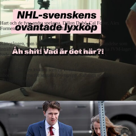
Hart och de fyra andra spelarna, Dillon Dubé, Cal Foote, Alex
Formenton och Michael McLeod, friades i somras.
Rättegången, som inleddes i april, har handlat om en händelse som
inträffade under en kväll i juni 2018, då det kanadensiska JVM-laget
hade samlats för att fira guldet som togs tidigare det året.
Det var efter den kvällen som en kvinna anklagade de fem
ishockeyspelarna för sexuella övergrepp. Samtliga spelare nekade till
anklagelserna.