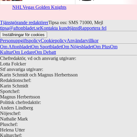
NHL
Vegas Golden Knights
Tjänstgörande redaktörer
Tipsa oss: SMS 71000, Mejl
tipsa@aftonbladet.se
Kontakta kundtjänst
Rapportera fel
Inställningar för cookies
Personuppgiftspolicy
Cookiepolicy
Användarvillkor
Om Aftonbladet
Om Sportbladet
Om Nöjesbladet
Om Plus
Om
Kultur
Om Ledare
Om Debatt
Chefredaktör, vd och ansvarig utgivare:
Lotta Folcker
Stf ansvariga utgivare:
Karin Schmidt och Magnus Herbertsson
Redaktionschef:
Karin Schmidt
Sportchef:
Magnus Herbertsson
Politisk chefredaktör:
Anders Lindberg
Nöjeschef:
Nathalie Mark
Pluschef:
Helena Utter
Kulturchef: