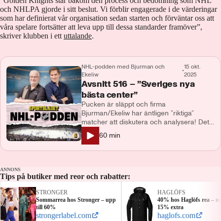
”Golden Knights står bakom den process och bedömning som NHL
och NHLPA gjorde i sitt beslut. Vi förblir engagerade i de värderingar
som har definierat vår organisation sedan starten och förväntar oss att
våra spelare fortsätter att leva upp till dessa standarder framöver”,
skriver klubben i ett
uttalande
.
NHL-podden med Bjurman och
15 okt.
•
Ekeliw
2025
Avsnitt 516 – ”Sveriges nya
bästa center”
Pucken är släppt och firma
Bjurman/Ekeliw har äntligen ”riktiga”
matcher att diskutera och analysera! Det
blir fokus på allt möjligt, bland annat:
60
min
Matthew Schaefers rookiesuccé, Leo
Carlsson och hans Anaheim Ducks
lovande start, Elias Petterssons tvärtom
tröga inledning, Buffalo Sabres mörker
ANNONS
och New York Rangers rekordsvit på
Tips på butiker med reor och rabatter:
hemmaplan.
STRONGER
HAGLÖFS
Sommarrea hos Stronger – upp
40% hos Haglöfs rea – n
till 60%
15% extra
strongerlabel.com
haglofs.com