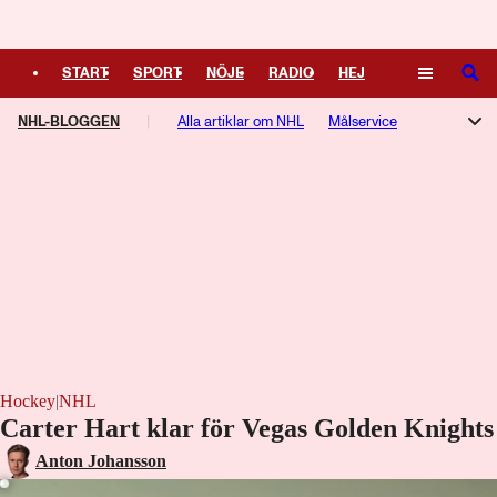
Logga in
START
SPORT
NÖJE
RADIO
HEJ
SÖK
NHL-BLOGGEN
PLUS
TIPSA
Alla artiklar om NHL
TV
KULTUR
LEDARE
Målservice
NHL-podden
Hockey
|
NHL
Carter Hart klar för Vegas Golden Knights
Laddar ...
Anton Johansson