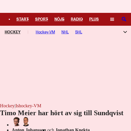
Logga in
START
SPORT
NÖJE
RADIO
PLUS
SÖK
HOCKEY
TIPSA
TV
Hockey-VM
KULTUR
NHL
LEDARE
SHL
Hockeyallsvenskan
SDHL
Hockey
|
Ishockey-VM
Timo Meier har hört av sig till Sundqvist
Anton Johansson
och
Jonathan Knekta