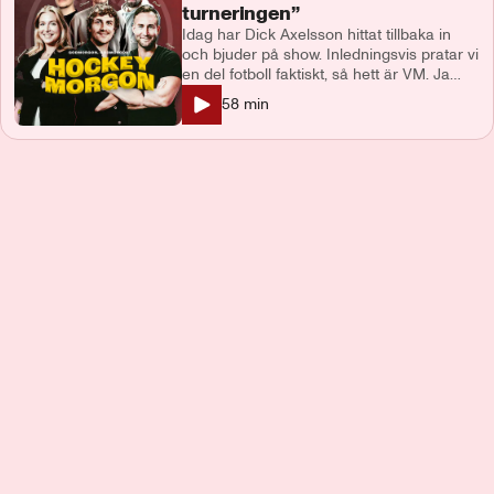
turneringen”
Idag har Dick Axelsson hittat tillbaka in
och bjuder på show. Inledningsvis pratar vi
en del fotboll faktiskt, så hett är VM. Ja
efter överkörningen av Slovenien har
58
min
tempen gått ner, men vi har lika roligt för
det. Tobbe lyfte att det är juniorerna som
räddar underhållningsvärdet i årets
upplaga av VM. Sen är det fler lag än bara
Tre Kronor i VM. Norge var bara någon
minut ifrån att ta tre poäng från Kanada,
men släppte in ett sent mål. Vi pratar
också om HV71 och deras nya
huvudtränare. Dicks önskan när Niklas
Eriksson fick sparken var att se honom i
ett topplag. Önskan gick ej i uppfyllelse.
Programledare: Tobias Dahlberg Panelen:
Johanna Lagus & Dick Axelsson