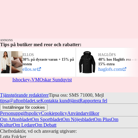
ANNONS
Tips på butiker med reor och rabatter:
ELLOS
HAGLÖFS
30% på dyraste varan + 15% på
40% hos Haglöfs rea – n
resten
15% extra
ellos.se
haglofs.com
Ishockey-VM
Oskar Sundqvist
Tjänstgörande redaktörer
Tipsa oss: SMS 71000, Mejl
tipsa@aftonbladet.se
Kontakta kundtjänst
Rapportera fel
Inställningar för cookies
Personuppgiftspolicy
Cookiepolicy
Användarvillkor
Om Aftonbladet
Om Sportbladet
Om Nöjesbladet
Om Plus
Om
Kultur
Om Ledare
Om Debatt
Chefredaktör, vd och ansvarig utgivare:
Lotta Folcker