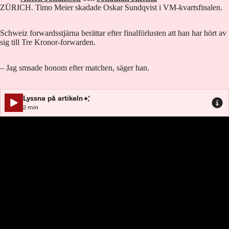
ZÜRICH. Timo Meier skadade Oskar Sundqvist i VM-kvartsfinalen.
Schweiz forwardsstjärna berättar efter finalförlusten att han har hört av
sig till Tre Kronor-forwarden.
– Jag smsade honom efter matchen, säger han.
Lyssna på artikeln
2
min