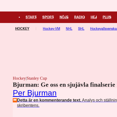
START
SPORT
NÖJE
RADIO
HEJ
PLUS
HOCKEY
Hockey-VM
NHL
SHL
Hockeyallsvenska
Hockey
|
Stanley Cup
Bjurman: Ge oss en sjujävla finalserie
Per Bjurman
Detta är en kommenterande text.
Analys och ställni
skribentens.