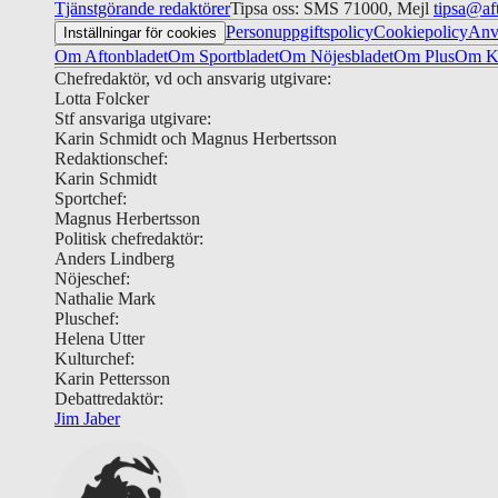
Tjänstgörande redaktörer
Tipsa oss: SMS 71000, Mejl
tipsa@af
Personuppgiftspolicy
Cookiepolicy
Anv
Inställningar för cookies
Om Aftonbladet
Om Sportbladet
Om Nöjesbladet
Om Plus
Om Ku
Chefredaktör, vd och ansvarig utgivare:
Lotta Folcker
Stf ansvariga utgivare:
Karin Schmidt och Magnus Herbertsson
Redaktionschef:
Karin Schmidt
Sportchef:
Magnus Herbertsson
Politisk chefredaktör:
Anders Lindberg
Nöjeschef:
Nathalie Mark
Pluschef:
Helena Utter
Kulturchef:
Karin Pettersson
Debattredaktör:
Jim Jaber