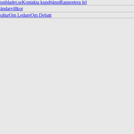
tonbladet.se
Kontakta kundtjänst
Rapportera fel
ändarvillkor
ltur
Om Ledare
Om Debatt