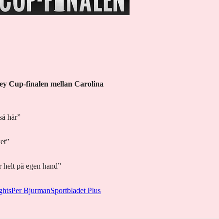
ey Cup-finalen mellan Carolina
så här”
et”
r helt på egen hand”
ghts
Per Bjurman
Sportbladet Plus