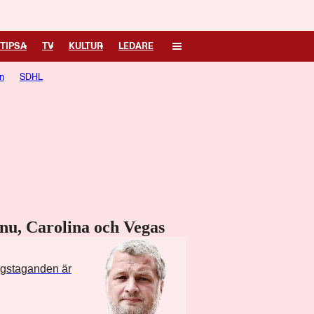
TIPSA
TV
KULTUR
LEDARE
n
SDHL
 nu, Carolina och Vegas
ngstaganden är