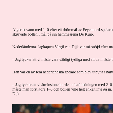
Algeriet vann med 1–0 efter ett drömmål av Feyenoord-spelar
skruvade bollen i mål på sin hemmaarena De Kuip.
Nederländernas lagkapten Virgil van Dijk var missnöjd efter m
– Jag tycker att vi måste vara väldigt tydliga med att det måste b
Han var en av fem nederländska spelare som blev utbytta i halvti
– Jag tycker att vi åtminstone borde ha haft ledningen med 2–0 i
måste man först göra 1–0 och bollen ville helt enkelt inte gå in
Dijk.