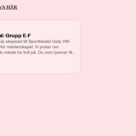
VA HÄR
l: Grupp E‑F
ly skepnad till Sportbladet Daily VM-
nför mästerskapet. Vi pratar om
du måste ha koll på. Du som lyssnar får
spaningar. I detta avsnitt går vi igenom
oto Asahara och Pontus Wernbloom.
r Lilja Medverkande: Pontus Wernbloom
@aftonbladet.se Ansvarig utgivare: