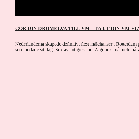
GÖR DIN DRÖMELVA TILL VM – TA UT DIN VM-EL
Nederländerna skapade definitivt flest målchanser i Rotterdam
son räddade sitt lag. Sex avslut gick mot Algeriets mål och må