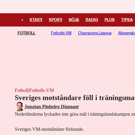
START
SPORT
NÖJE
RADIO
PLUS
TIPSA
FOTBOLL
Fotbolls-VM
Champions League
Allsvensk
Europa League
Fotboll
|
Fotbolls-VM
Sveriges motståndare föll i träningsm
Jonatan Pinheiro Diamant
Nederländerna lyckades inte göra mål i träningslandskampen mo
Sveriges VM-motståndare förlorade.