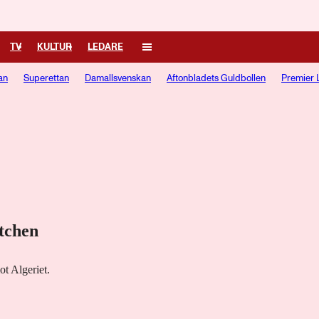
TV
KULTUR
LEDARE
an
Superettan
Damallsvenskan
Aftonbladets Guldbollen
Premier 
atchen
t Algeriet.