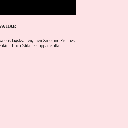
VA HÄR
 på onsdagskvällen, men Zinedine Zidanes
lvakten Luca Zidane stoppade alla.