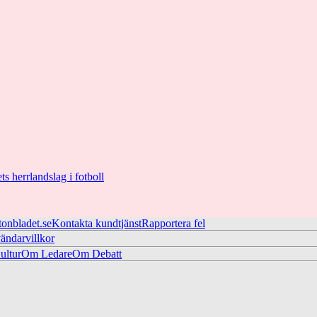
ts herrlandslag i fotboll
tonbladet.se
Kontakta kundtjänst
Rapportera fel
ändarvillkor
ltur
Om Ledare
Om Debatt