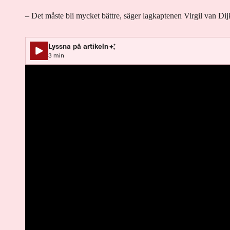
– Det måste bli mycket bättre, säger lagkaptenen Virgil van Dij
Lyssna på artikeln
3
min