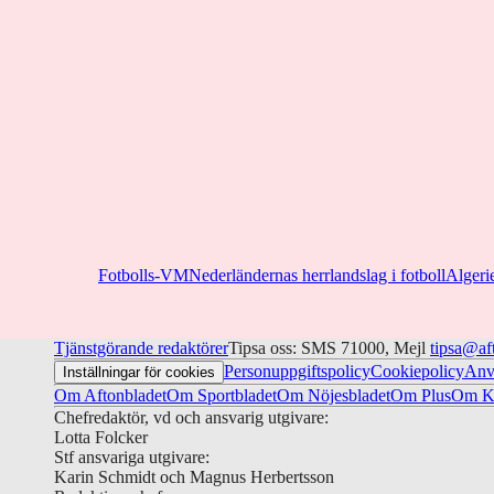
Fotbolls-VM
Nederländernas herrlandslag i fotboll
Algerie
Tjänstgörande redaktörer
Tipsa oss: SMS 71000, Mejl
tipsa@af
Personuppgiftspolicy
Cookiepolicy
Anv
Inställningar för cookies
Om Aftonbladet
Om Sportbladet
Om Nöjesbladet
Om Plus
Om Ku
Chefredaktör, vd och ansvarig utgivare:
Lotta Folcker
Stf ansvariga utgivare:
Karin Schmidt och Magnus Herbertsson