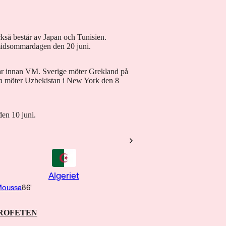
kså består av Japan och Tunisien.
midsommardagen den 20 juni.
ar innan VM. Sverige möter Grekland på
na möter Uzbekistan i New York den 8
den 10 juni.
Algeriet
Moussa
86'
PROFETEN