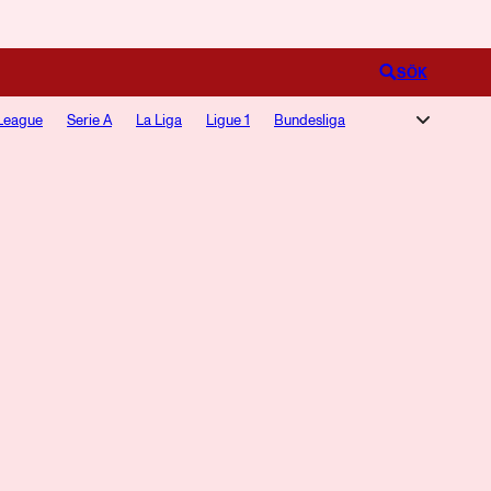
Logga in
SÖK
League
Serie A
La Liga
Ligue 1
Bundesliga