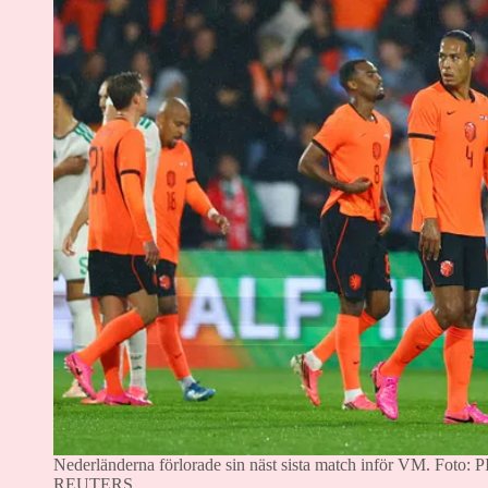
Nederländerna förlorade sin näst sista match inför VM.
Foto:
REUTERS