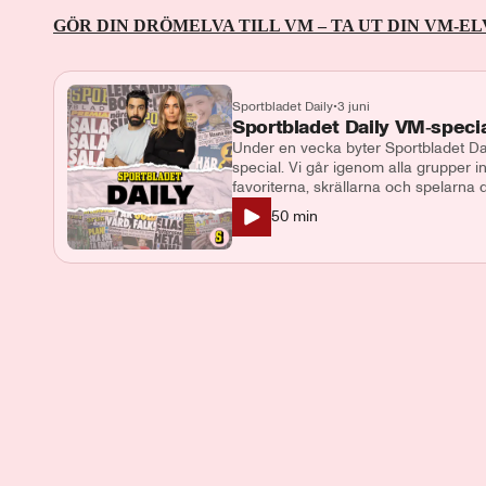
GÖR DIN DRÖMELVA TILL VM – TA UT DIN VM-EL
Sportbladet Daily
•
3 juni
Sportbladet Daily VM‑specia
Under en vecka byter Sportbladet Dai
special. Vi går igenom alla grupper i
favoriterna, skrällarna och spelarna 
analyser, snackisar och våra hetaste 
50
min
grupp E och F tillsammans med Mak
Programledare och producent: Demi
och Makoto Asahara Kontakt: podcast
Lotta Folcker