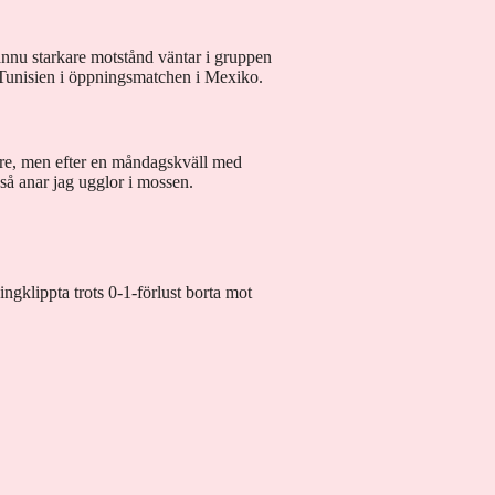
 ännu starkare motstånd väntar i gruppen
 Tunisien i öppningsmatchen i Mexiko.
re, men efter en måndagskväll med
å anar jag ugglor i mossen.
ingklippta trots 0-1-förlust borta mot