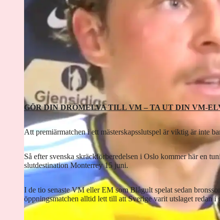
GÖR DIN DRÖMELVA TILL VM – TA UT DIN VM-EL
Att premiärmatchen i ett mästerskapsslutspel är viktig är inte ba
Så efter svenska skräckförberedelsen i Oslo kommer här en tun
slutdestination Monterrey 15 juni.
I de tio senaste VM eller EM som Blågult spelat sedan bronsso
öppningsmatchen alltid lett till att Sverige varit utslaget redan i