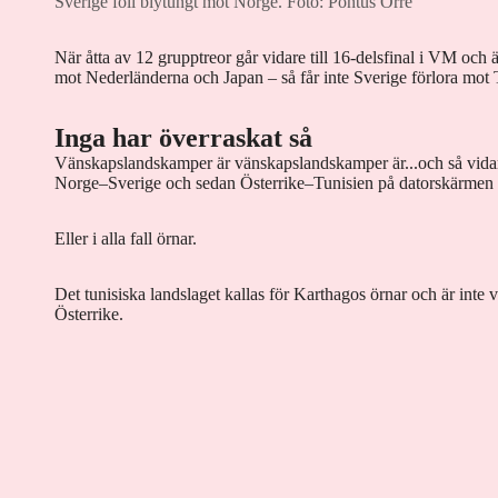
Sverige föll blytungt mot Norge.
Foto: Pontus Orre
När åtta av 12 grupptreor går vidare till 16-delsfinal i VM och
mot Nederländerna och Japan – så får inte Sverige förlora mot
Inga har överraskat så
Vänskapslandskamper är vänskapslandskamper är...och så vida
Norge–Sverige och sedan Österrike–Tunisien på datorskärmen s
Eller i alla fall örnar.
Det tunisiska landslaget kallas för Karthagos örnar och är inte v
Österrike.