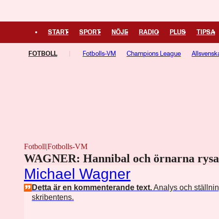
START
SPORT
NÖJE
RADIO
PLUS
TIPSA
FOTBOLL
Fotbolls-VM
Champions League
Allsvensk
Europa League
Fotboll
|
Fotbolls-VM
WAGNER: Hannibal och örnarna rysar
Michael Wagner
Detta är en kommenterande text.
Analys och ställni
skribentens.