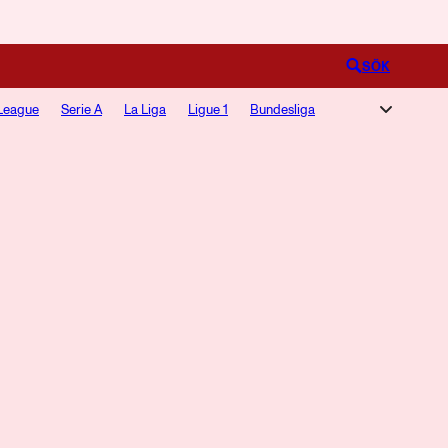
Logga in
SÖK
League
Serie A
La Liga
Ligue 1
Bundesliga