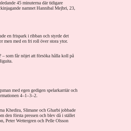
nledande 45 minuterna där tidigare
ckinjagande namnet Hannibal Mejbri, 23,
ade en frispark i ribban och styrde det
r men med en fri roll över stora ytor.
–⁠ som får nöjet att försöka hålla koll på
iguita.
gsman med egen gedigen spelarkarriär och
dformationen 4–1–3–2.
tarna Khedira, Slimane och Gharbi jobbade
m den första pressen och blev då i stället
son, Peter Wettergren och Pelle Olsson