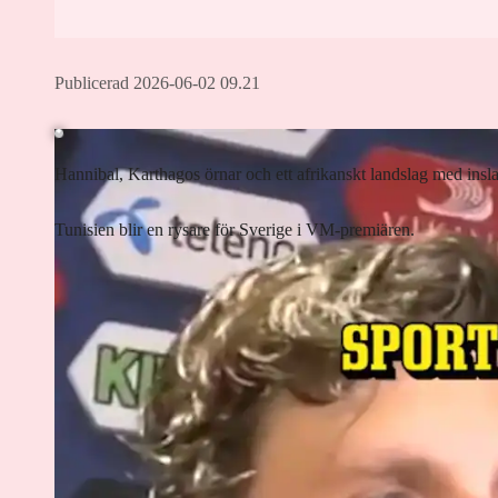
Publicerad 2026-06-02 09.21
Hannibal, Karthagos örnar och ett afrikanskt landslag med insl
Tunisien blir en rysare för Sverige i VM-premiären.
Lyssna på artikeln
7
min