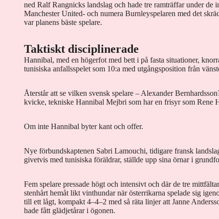
ned Ralf Rangnicks landslag och hade tre ramträffar under de i
Manchester United- och numera Burnleyspelaren med det skrä
var planens bäste spelare.
Taktiskt disciplinerade
Hannibal, med en högerfot med bett i på fasta situationer, knorr
tunisiska anfallsspelet som 10:a med utgångsposition från vänste
Återstår att se vilken svensk spelare – Alexander Bernhardsson? 
kvicke, tekniske Hannibal Mejbri som har en frisyr som Rene H
Om inte Hannibal byter kant och offer.
Nye förbundskaptenen Sabri Lamouchi, tidigare fransk landsla
givetvis med tunisiska föräldrar, ställde upp sina örnar i grun
Fem spelare pressade högt och intensivt och där de tre mittfäl
stenhårt hemåt likt vinthundar när österrikarna spelade sig igeno
till ett lågt, kompakt 4–4–2 med så räta linjer att Janne Anders
hade fått glädjetårar i ögonen.