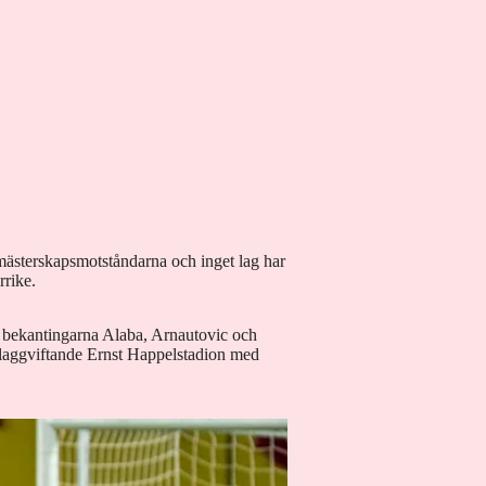
rmästerskapsmotståndarna och inget lag har
rrike.
 bekantingarna Alaba, Arnautovic och
 flaggviftande Ernst Happelstadion med