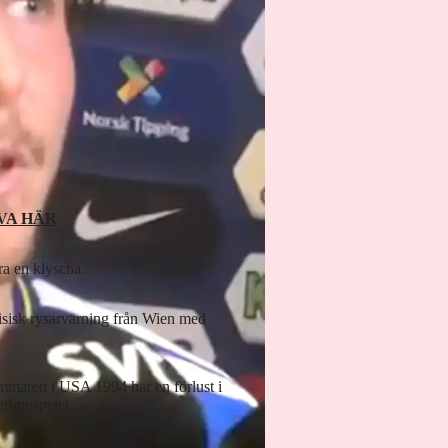
VA HÄR
ra en klyscha.
isisk rysarvarning från Wien med
mmaren i USA 1994 har en förlust i
 gruppspelet.