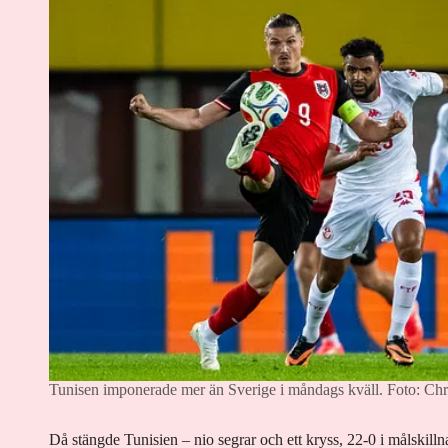
Tunisen imponerade mer än Sverige i måndags kväll.
Foto: Chr
Då stängde Tunisien – nio segrar och ett kryss, 22-0 i målskill