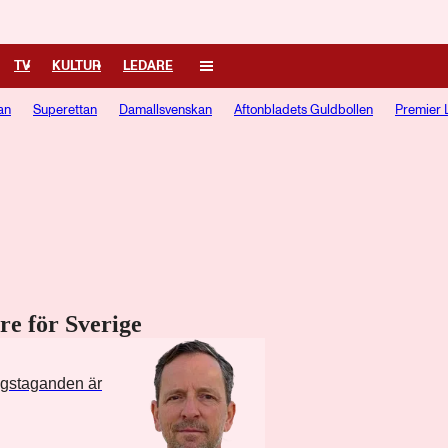
TV
KULTUR
LEDARE
an
Superettan
Damallsvenskan
Aftonbladets Guldbollen
Premier 
e för Sverige
ngstaganden är