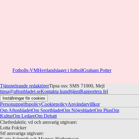
Fotbolls-VM
Herrlandslaget i fotboll
Graham Potter
Tjänstgörande redaktörer
Tipsa oss: SMS 71000, Mejl
tipsa@aftonbladet.se
Kontakta kundtjänst
Rapportera fel
Inställningar för cookies
Personuppgiftspolicy
Cookiepolicy
Användarvillkor
Om Aftonbladet
Om Sportbladet
Om Nöjesbladet
Om Plus
Om
Kultur
Om Ledare
Om Debatt
Chefredaktör, vd och ansvarig utgivare:
Lotta Folcker
Stf ansvariga utgivare:
Karin Schmidt och Magnus Herbertsson