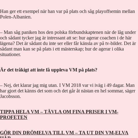
Han ger ett exempel när han var på plats och såg playoffsemin mellan
Polen-Albanien.
– Man såg paniken hos den polska förbundskaptenen när de låg under
och sådant tycker jag är intressant att se: hur agerar coachen i de här
lägena? Det är sådant du inte ser eller får känsla av på tv-bilder. Det är
sådant man kan se på plats i ett mästerskap; hur de agerar i olika
situationer.
Är det tråkigt att inte få uppleva VM på plats?
– Nej, det klarar jag mig utan. I VM 2018 var vi iväg i 49 dagar. Man
har gjort det känns det som och det går åt nästan en hel sommar, säger
Jacobsson.
TIPPA HELA VM – TÄVLA OM FINA PRISER I VM-
PROFETEN
GÖR DIN DRÖMELVA TILL VM – TA UT DIN VM-ELVA