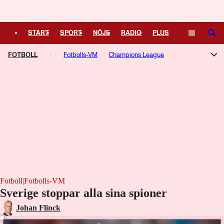
Logga in
START
SPORT
NÖJE
RADIO
PLUS
SÖK
FOTBOLL
TIPSA
TV
Fotbolls-VM
KULTUR
Champions League
LEDARE
Allsvenskan
Superettan
Damallsvenskan
Aftonbladets Guldbollen
Premier League
Serie A
La Liga
Ligue 1
Bundesliga
Europa League
Fotboll
|
Fotbolls-VM
Sverige stoppar alla sina spioner
Johan Flinck