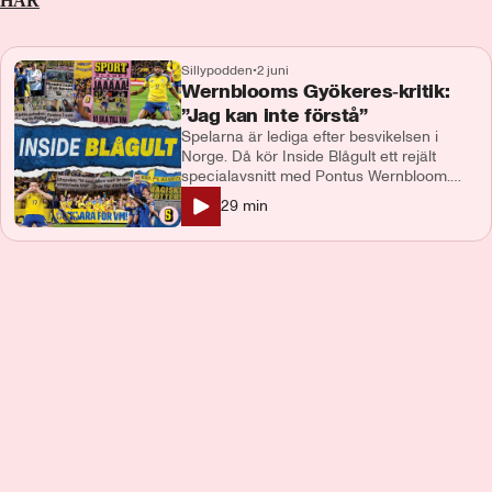
HÄR
Sillypodden
•
2 juni
Wernblooms Gyökeres‑kritik:
”Jag kan inte förstå”
Spelarna är lediga efter besvikelsen i
Norge. Då kör Inside Blågult ett rejält
specialavsnitt med Pontus Wernbloom.
*Vilka spelare mår sämst efter förlusten?
29
min
”Det fanns några som verkligen förstörde
för sig själva. *Wernblooms nyckelspelare:
”Om han inte lyckas är vi dödsdömda”.
*Spekulationer om startelvan: ”Han är
chef”. Medverkande: Per Bohman och
Pontus Wernbloom. Kontakt:
podcast@aftonbladet.se Ansvarig utgivare:
Lotta Folcker