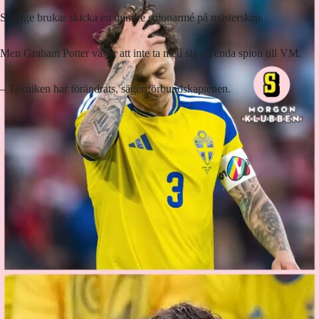
Sverige brukar skicka en mindre spionarmé på mästerskap.
Men Graham Potter väljer att inte ta med sig en enda spion till VM.
– Tekniken har förändrats, säger förbundskaptenen.
Lyssna på artikeln
4
min