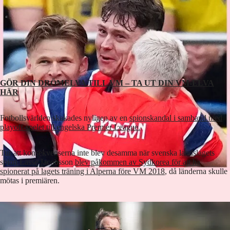
GÖR DIN DRÖMELVA TILL VM – TA UT DIN VM-ELVA
HÄR
Fotbollsvärlden skakades nyligen av en
spionskandal i samband med
playoff-spelet till engelska Premier League.
Tur att konsekvenserna inte blev desamma när svenska landslagets
spion Lasse Jacobsson
blev påkommen av Sydkorea för att ha
spionerat på lagets träning i Alperna före VM 2018
, då länderna skulle
mötas i premiären.