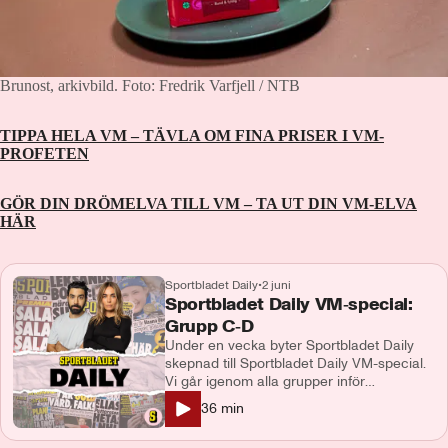
Brunost, arkivbild.
Foto: Fredrik Varfjell / NTB
TIPPA HELA VM – TÄVLA OM FINA PRISER I VM-
PROFETEN
GÖR DIN DRÖMELVA TILL VM – TA UT DIN VM-ELVA
HÄR
Sportbladet Daily
•
2 juni
Sportbladet Daily VM‑special:
Grupp C‑D
Under en vecka byter Sportbladet Daily
skepnad till Sportbladet Daily VM-special.
Vi går igenom alla grupper inför
mästerskapet. Vi pratar om favoriterna,
36
min
skrällarna och spelarna du måste ha koll
på. Du som lyssnar får analyser, snackisar