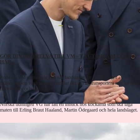
GÖR DIN DRÖMELVA TILL VM – TA UT DIN VM-ELVA
HÄR
Fotbolls-VM närmar sig och när landslagen tar sig till något av
mästerskapets värdnationer handlar det om att transportera mer än bara
fotbollsskor och benskydd.
Norska tidningen VG har fått en inblick hos kockarna som ska laga
maten till Erling Braut Haaland, Martin Ödegaard och hela landslaget.