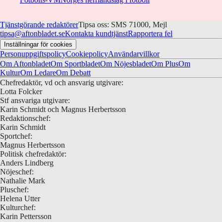
Tjänstgörande redaktörer
Tipsa oss: SMS 71000, Mejl
tipsa@aftonbladet.se
Kontakta kundtjänst
Rapportera fel
Inställningar för cookies
Personuppgiftspolicy
Cookiepolicy
Användarvillkor
Om Aftonbladet
Om Sportbladet
Om Nöjesbladet
Om Plus
Om
Kultur
Om Ledare
Om Debatt
Chefredaktör, vd och ansvarig utgivare:
Lotta Folcker
Stf ansvariga utgivare:
Karin Schmidt och Magnus Herbertsson
Redaktionschef:
Karin Schmidt
Sportchef:
Magnus Herbertsson
Politisk chefredaktör:
Anders Lindberg
Nöjeschef:
Nathalie Mark
Pluschef:
Helena Utter
Kulturchef:
Karin Pettersson