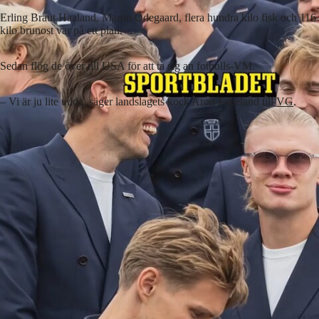
Erling Braut Haaland, Martin Ödegaard, flera hundra kilo fisk och 116
kilo brunost var på ett plan.
Sedan flög de över till USA för att ta sig an fotbolls-VM.
– Vi är ju lite udda, säger landslagets kock Aron Espeland till
VG
.
Lyssna på artikeln
3
min