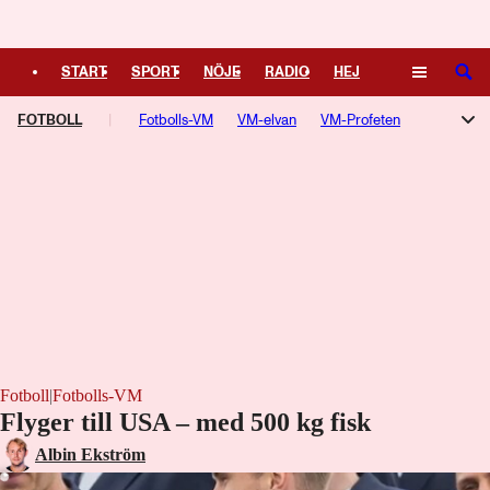
Logga in
START
SPORT
NÖJE
RADIO
HEJ
SÖK
FOTBOLL
PLUS
TIPSA
Fotbolls-VM
TV
KULTUR
VM-elvan
LEDARE
VM-Profeten
Champions League
Allsvenskan
Superettan
Damallsvenskan
Aftonbladets Guldbollen
Premier League
Serie A
La Liga
Ligue 1
Bundesliga
Europa League
Fotboll
|
Fotbolls-VM
Flyger till USA – med 500 kg fisk
Albin Ekström