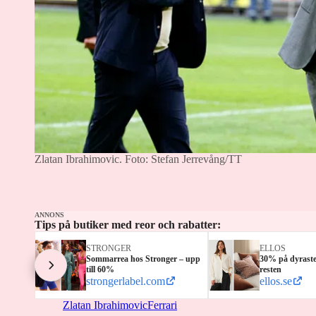
Zlatan Ibrahimovic.
Foto: Stefan Jerrevång/TT
ANNONS
Tips på butiker med reor och rabatter:
STRONGER
ELLOS
Sommarrea hos Stronger – upp
30% på dyrast
till 60%
resten
strongerlabel.com
ellos.se
Zlatan Ibrahimovic
Ferrari