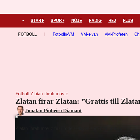
START
SPORT
NÖJE
RADIO
HEJ
PLUS
FOTBOLL
Fotbolls-VM
VM-elvan
VM-Profeten
Ch
Ligue 1
Bundesliga
Europa League
Fotboll
|
Zlatan Ibrahimovic
Zlatan firar Zlatan: ”Grattis till Zlata
Jonatan Pinheiro Diamant
Zlatan Ibrahimovic firar födelsedagen som han brukar.