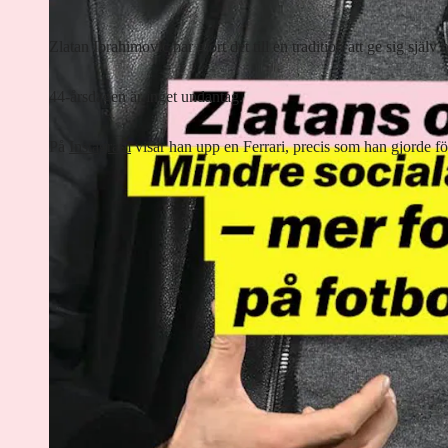
Zlatan Ibrahimovic har gjort det till en tradition att ge sig själv
44-årsdagen är inget undantag.
På
Instagram
visar han upp en Ferrari, precis som han gjorde för