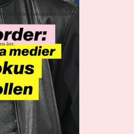
 nya bilar på sin födelsedag den 3 oktober.
ra året.