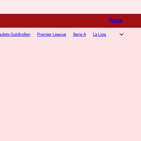
Logga in
SÖK
adets Guldbollen
Premier League
Serie A
La Liga