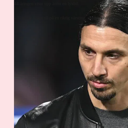
44-åringen visar upp ännu en lyxbil.
– Han har slagit till på en riktig värsting, säger motorjournalis