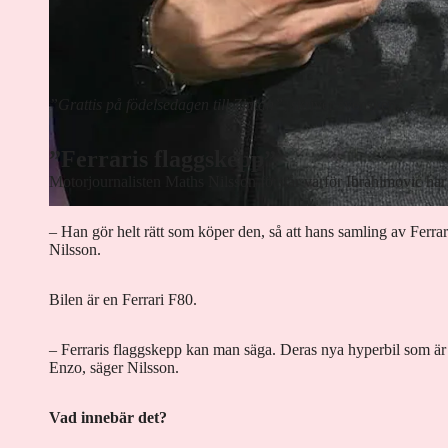
”Grattis på födelsedagen till Zlatan”
, skriver svensken.
”Ferraris flaggskepp”
Motorjournalisten Maths Nilsson förstår varför Ibrahimovic har sl
– Han gör helt rätt som köper den, så att hans samling av Ferra
Nilsson.
Bilen är en Ferrari F80.
– Ferraris flaggskepp kan man säga. Deras nya hyperbil som är e
Enzo, säger Nilsson.
Vad innebär det?